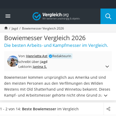
Die beliebtesten Vergleiche nach Kategorie
Vergleich
Freizeit & Sport
Gartentrampolin
Jagd
Bowiemesser Vergleich 2026
Trampolin
Metalldetektor
Bowiemesser Vergleich 2026
Eufab-Fahrradträger
Die besten Arbeits- und Kampfmesser im Vergleich.
Trampolin 366 cm
Fahrradschloss
Von:
Henriette Ast
Redakteurin
Aluminium-Koffer
schreibt über:
Jagd
Futterboot
Lektorin:
Janina S.
Air Bike
E-Bike-Dreirad
Bowiemesser kommen ursprünglich aus Amerika und sind
Trekkingschuhe Herren
den meisten Personen aus den Verfilmungen des Wilden
Reisetasche mit Rollen
Westens mit Old Shatterhand und Winnetou bekannt. Dieses
Klimmzugstation
Kampf- und Arbeitsmesser gehörte nicht ohne Grund zu der
Koffer
Standardausrüstung des Cowboys, denn es ist besonders
Nachtsichtgerät
scharf. Tests im Internet haben zudem gezeigt, dass es dank
1 - 2 von 14:
Beste Bowiemesser
im Vergleich
Faltschloss
seiner Rückseite mit Kerben auch zur Abwehr der