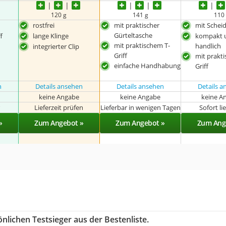
120 g
141 g
110
rostfrei
mit praktischer
mit Schei
Gürteltasche
f
lange Klinge
kompakt 
mit praktischem T-
handlich
integrierter Clip
Griff
mit prakt
einfache Handhabung
Griff
n
Details ansehen
Details ansehen
Details 
keine Angabe
keine Angabe
keine A
r
Lieferzeit prüfen
Lieferbar in wenigen Tagen
Sofort li
»
Zum Angebot »
Zum Angebot »
Zum Ang
nlichen Testsieger aus der Bestenliste.