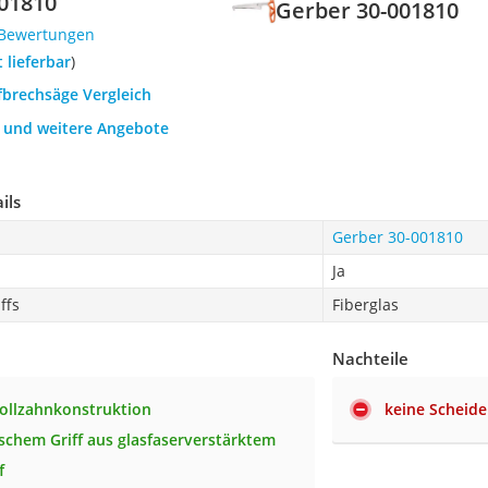
01810
Gerber 30-001810
 Bewertungen
t lieferbar
)
fbrechsäge Vergleich
h und weitere Angebote
ils
Gerber 30-001810
Ja
ffs
Fiberglas
Nachteile
ollzahnkonstruktion
keine Scheide
chem Griff aus glasfaserverstärktem
f