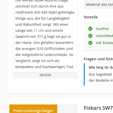
Die Merkel GEAR Aufbrechsäge
Material des Gri
zeichnet sich durch ihre aus
rostfreiem AISI 420 Stahl gefertigte
Vorteile
Klinge aus, die für Langlebigkeit
und Robustheit sorgt. Mit einer
rostfrei
Länge von 11 cm und einem
rutschfest
Gewicht von 317 g liegt sie gut in
der Hand. Uns gefallen besonders
mit Schei
die orangen G10 Griffschalen und
die mitgelieferte Lederscheide. Im
Fragen und Ant
Vergleich zeigt sie sich als
kompaktes und hochwertiges Tool.
Wie lang ist 
Das Sägeblatt 
08/2026
der Modelle m
Fiskars SW7
Preis-Leistungs-Sieger