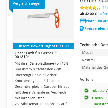
Gerber 30-0
Vergleichssieger
72
ab 42,00 €
(
Sofor
Platz 1 im Au
Preisvergleic
Technische Deta
Unsere Bewertung:
SEHR GUT
Modell
Unser Fazit für Gerber 30-
001810:
Rostfrei
Mit ihrer Sägeblattlänge von 10,8
Material des Gri
und ihrem rutschfesten Griff
überzeugt uns die Gerber
Vorteile
Knochensäge mit Scheide im
Gesamtvergleich. Darüber hinaus
robuste V
fällt diese Variante im Vergleich
ergonomis
mit ihrer robusten
Vollzahnkonstruktion positiv auf,
Kunststof