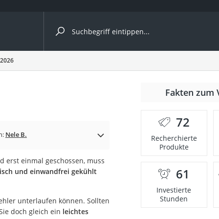
ergleiche nach Kategorie
 2026
Fakten zum 
er
72
n:
Nele B.
Recherchierte
Produkte
ild erst einmal geschossen, muss
61
isch und einwandfrei gekühlt
Investierte
Stunden
ehler unterlaufen können. Sollten
ie doch gleich ein
leichtes