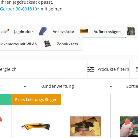
Ihren Jagdrucksack passt.
erren
Gerber 30-001810
*
mit seinen
llen
Jagdnicker
Ansitzsäcke
Aufbrechsägen
ildkameras mit WLAN
Zerwirksets
r
ergleich
Produkte filtern
rren
Kundenwertung
Sorti
eiten
Preis-Leistungs-Sieger