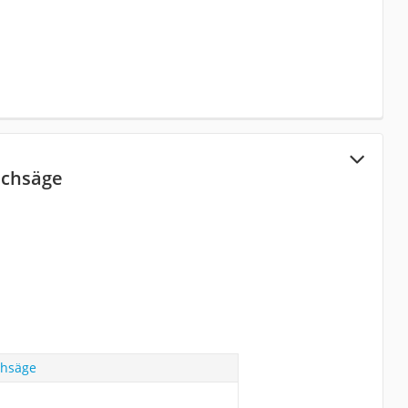
echsäge
chsäge