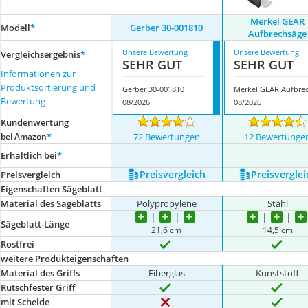
Merkel GEAR
Modell
*
Gerber 30-001810
Aufbrechsäge
Unsere Bewertung
Unsere Bewertung
Vergleichsergebnis
*
SEHR GUT
SEHR GUT
Informationen zur
Produktsortierung und
Gerber 30-001810
Bewertung
08/2026
08/2026
Kundenwertung
*
bei Amazon
72 Bewertungen
12 Bewertunge
Erhältlich bei
*
Preis­vergleich
Preis­verglei
Preis­vergleich
Eigenschaften Sägeblatt
Material des Sägeblatts
Polypropylene
Stahl
Sägeblatt-Länge
21,6 cm
14,5 cm
Rostfrei
weitere Produkteigenschaften
Material des Griffs
Fiberglas
Kunststoff
Rutschfester Griff
mit Scheide