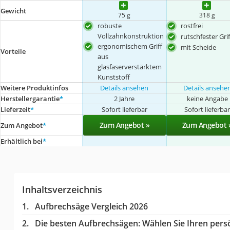
Gewicht
75 g
318 g
robuste
rostfrei
Vollzahnkonstruktion
rutschfester Grif
ergonomischem Griff
mit Scheide
Vorteile
aus
glasfaserverstärktem
Kunststoff
Weitere Produktinfos
Details ansehen
Details ansehe
Herstellergarantie
*
2 Jahre
keine Angabe
Lieferzeit
*
Sofort lieferbar
Sofort lieferba
Zum Angebot »
Zum Angebot 
Zum Angebot
*
Erhältlich bei
*
Inhaltsverzeichnis
Aufbrechsäge Vergleich 2026
Die besten Aufbrechsägen:
Wählen Sie Ihren persö