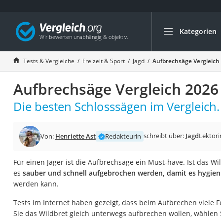
Kategorien
Die beliebtesten V
Freizeit & Sport
Tests & Vergleiche
Freizeit & Sport
Jagd
Aufbrechsäge Vergleich
Gartentrampolin
Aufbrechsäge Vergleich 2026
Trampolin
Metalldetektor
Die besten Schlosssägen im Vergleich.
Eufab-Fahrradträg
Trampolin 366 cm
schreibt über:
Jagd
Lektori
Von:
Henriette Ast
Redakteurin
Fahrradschloss
Für einen Jäger ist die Aufbrechsäge ein Must-have. Ist das W
Aluminium-Koffer
es
sauber und schnell aufgebrochen werden, damit es hygien
Futterboot
werden kann.
Air Bike
Tests im Internet haben gezeigt, dass beim Aufbrechen viele F
E-Bike-Dreirad
Sie das Wildbret gleich unterwegs aufbrechen wollen, wählen S