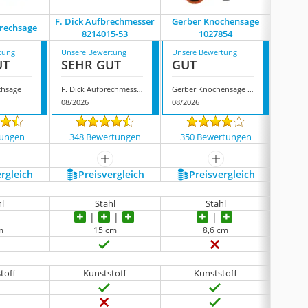
F. Dick Aufbrechmesser
Gerber Knochensäge
rechsäge
Farm-La
8214015-53
1027854
tung
Unsere Bewertung
Unsere Bewertung
Unsere
UT
SEHR GUT
GUT
GUT
chsäge
F. Dick Aufbrechmesser 8214015-53
Gerber Knochensäge 1027854
08/2026
08/2026
08/202
tungen
348 Bewertungen
350 Bewertungen
6 
mehr anzeigen
mehr anzeigen
ergleich
Preis­vergleich
Preis­vergleich
P
hl
Stahl
Stahl
m
15 cm
8,6 cm
toff
Kunststoff
Kunststoff