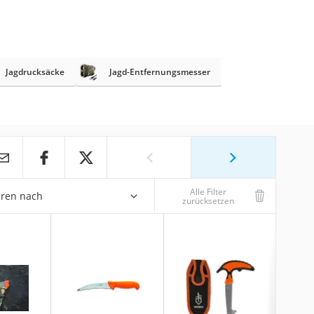
Jagdrucksäcke
Jagd-Entfernungsmesser
Alle Filter
eren nach
zurücksetzen