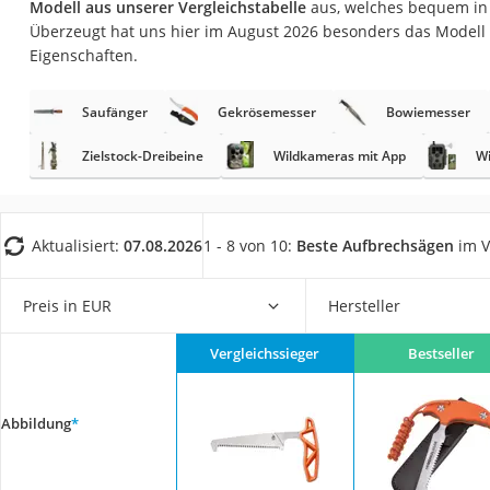
Modell aus unserer Vergleichstabelle
aus, welches bequem in 
Trekkingschuhe H
Überzeugt hat uns hier im August 2026 besonders das Modell
Reisetasche mit Ro
Eigenschaften.
Klimmzugstation
Saufänger
Gekrösemesser
Bowiemesser
Koffer
Nachtsichtgerät
Zielstock-Dreibeine
Wildkameras mit App
W
Faltschloss
Handgepäck-Koffe
Aktualisiert:
07.08.2026
1 - 8 von 10:
Beste Aufbrechsägen
im V
Vibrationsplatte
Wanderschuhe He
Preis in EUR
Hersteller
Sicherheitsweste R
Vergleichssieger
Bestseller
Service
Abbildung
*