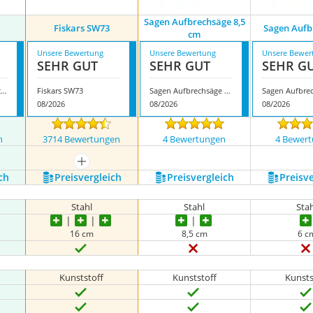
Sagen Aufbrechsäge 8,5
Fiskars SW73
Sagen Aufb
cm
Unsere Bewertung
Unsere Bewertung
Unsere Bewer
SEHR GUT
SEHR GUT
SEHR G
Merkel GEAR Aufbrechsäge
Fiskars SW73
Sagen Aufbrechsäge 8,5 cm
Sagen Aufbre
08/2026
08/2026
08/2026
n
3714 Bewertungen
4 Bewertungen
4 Bewer
mehr anzeigen
ch
Preis­vergleich
Preis­vergleich
Preis­v
Stahl
Stahl
Sta
16 cm
8,5 cm
6 c
Kunststoff
Kunststoff
Kunsts