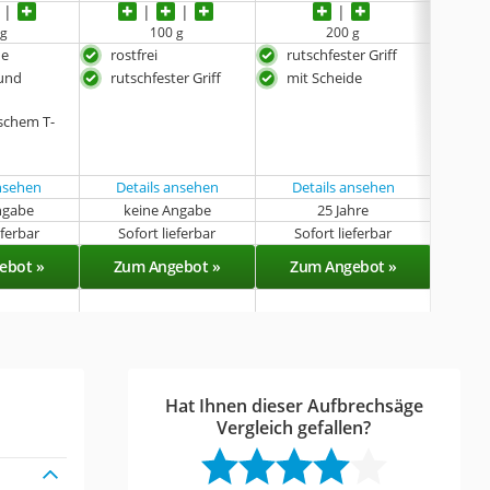
 g
100 g
200 g
de
rostfrei
rutschfester Griff
ruts
und
rutschfester Griff
mit Scheide
mit
ischem T-
ansehen
Details ansehen
Details ansehen
ngabe
keine Angabe
25 Jahre
k
eferbar
Sofort lieferbar
Sofort lieferbar
Sof
ebot »
Zum Angebot »
Zum Angebot »
Zu
Hat Ihnen dieser Aufbrechsäge
Vergleich gefallen?