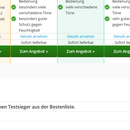
Bedienung
Bedienung
Bedienun
besonders viele
viele verschiedene
viele vers
öne
verschiedene Töne
Töne
Töne
tz
besonders guter
sehr gute
eit
Schutz gegen
gegen Feu
Feuchtigkeit
n
Details ansehen
Details ansehen
Details 
r
Sofort lieferbar
Sofort lieferbar
Sofort li
»
Zum Angebot »
Zum Angebot »
Zum Ang
en Testsieger aus der Bestenliste.