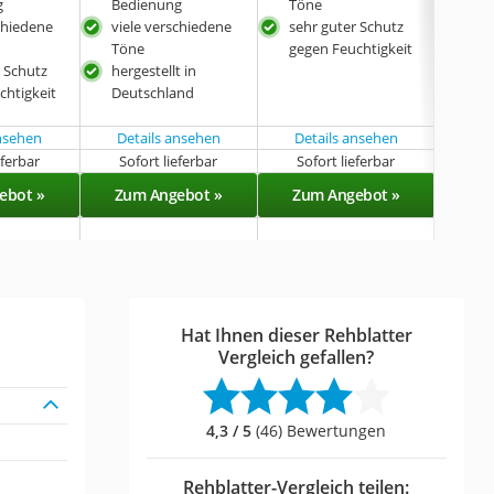
g
Bedienung
Töne
Tön
chiedene
viele verschiedene
sehr guter Schutz
gut
Töne
gegen Feuchtigkeit
Feuc
r Schutz
hergestellt in
chtigkeit
Deutschland
ansehen
Details ansehen
Details ansehen
Det
eferbar
Sofort lieferbar
Sofort lieferbar
Lieferba
ebot »
Zum Angebot »
Zum Angebot »
Zu
Hat Ihnen dieser Rehblatter
Vergleich gefallen?
4,3 / 5
(46) Bewertungen
Rehblatter-Vergleich teilen: