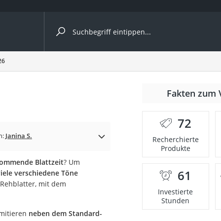
ergleiche nach Kategorie
26
Fakten zum 
er
72
n:
Janina S.
Recherchierte
Produkte
kommende Blattzeit
? Um
61
viele verschiedene Töne
 Rehblatter, mit dem
Investierte
Stunden
imitieren
neben dem Standard-