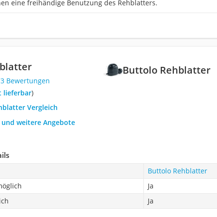
nen eine freihändige Benutzung des Rehblatters.
blatter
Buttolo Rehblatter
73 Bewertungen
t lieferbar
)
hblatter Vergleich
h und weitere Angebote
ils
Buttolo Rehblatter
möglich
Ja
ich
Ja