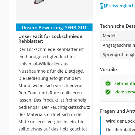
Preisvergleic
Technische Deta
Unsere Bewertung:
SEHR GUT
Modell
Unser Fazit für Lockschmiede
Rehblatter:
Angstgeschrei 
Der Lockschmiede Rehblatter ist
Sprengruf mögl
ein handgefertigter, leichter
Universal-Wildlocker aus
Vorteile
Nussbaumholz für die Blattjagd.
Die Bedienung erfolgt mit dem
sehr einf
Mund, wobei sich verschiedene
viele ver
Reh-Töne und -Rufe realisieren
lassen. Das Produkt ist freihändig
bedienbar. Der Feuchtigkeitsschutz
Fragen und Ant
des Materials ordnet sich in der
Wird der Loc
Mitte unseres Vergleichs ein, hier
sollte etwas auf das Holz geachtet
Der Rehblatte