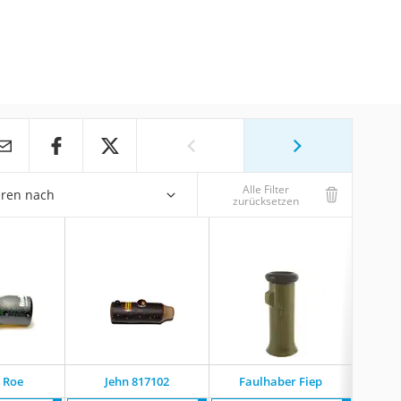
Alle Filter
eren nach
zurücksetzen
 Roe
Jehn 817102
Faulhaber Fiep
Bu