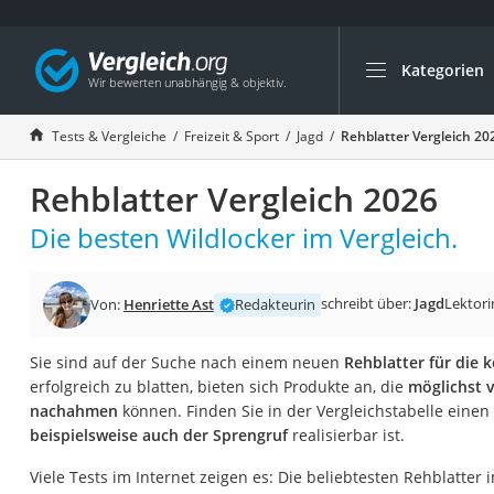
Kategorien
Die beliebtesten V
Freizeit & Sport
Tests & Vergleiche
Freizeit & Sport
Jagd
Rehblatter Vergleich 20
Gartentrampolin
Rehblatter Vergleich 2026
Trampolin
Metalldetektor
Die besten Wildlocker im Vergleich.
Eufab-Fahrradträg
Trampolin 366 cm
schreibt über:
Jagd
Lektori
Von:
Henriette Ast
Redakteurin
Fahrradschloss
Sie sind auf der Suche nach einem neuen
Rehblatter für die 
Aluminium-Koffer
erfolgreich zu blatten, bieten sich Produkte an, die
möglichst 
Futterboot
nachahmen
können. Finden Sie in der Vergleichstabelle einen
beispielsweise auch der Sprengruf
realisierbar ist.
Air Bike
E-Bike-Dreirad
Viele Tests im Internet zeigen es: Die beliebtesten Rehblatter 