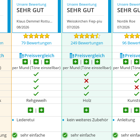
Unsere Bewertung
Unsere Bewertung
Unsere Bewer
SEHR GUT
SEHR GUT
SEHR G
Klaus Demmel Rottumtaler Rehblatter
Weisskirchen Fiep-piu
Nordik Roe
08/2026
07/2026
07/2026
en
79 Bewertungen
249 Bewertungen
96 Bewer
ch
Preis­vergleich
Preis­vergleich
Preis­v
)
per Mund (Töne einstellbar)
per Mund (Töne einstellbar)
per Mund (Töne
k
Rehgeweih
Holz
Kunsts
•
•
•
Lederetui
kein weiteres Zubehör
Anleitung
nung
sehr einfache
sehr einfache
sehr einf