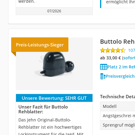
werden.
ermöglicht Ih
07/2026
Buttolo Reh
Preis-Leistungs-Sieger
10
ab 33,00 €
(
Sofor
Platz 2 im Re
Preisvergleic
Technische Deta
Unsere Bewertung:
SEHR GUT
Modell
Unser Fazit für Buttolo
Rehblatter:
Angstgeschrei 
Das Jehn Original-Buttolo-
Sprengruf mögl
Rehblatter ist ein hochwertiges
Lockinstrument für die Jagd. Mit