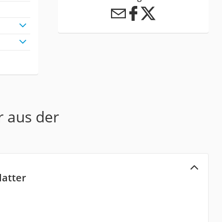
r aus der
atter