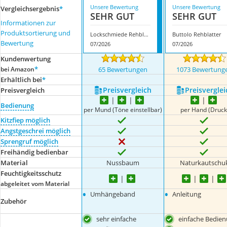
Unsere Bewertung
Unsere Bewertung
Vergleichsergebnis
*
SEHR GUT
SEHR GUT
Informationen zur
Produktsortierung und
Lockschmiede Rehblatter
Buttolo Rehblatter
Bewertung
07/2026
07/2026
Kundenwertung
*
bei Amazon
65 Bewertungen
1073 Bewertung
Erhältlich bei
*
Preis­vergleich
Preis­verglei
Preis­vergleich
Bedienung
per Mund (Töne einstellbar)
per Hand (Druck
Kitzfiep möglich
Angstgeschrei möglich
Sprengruf möglich
Freihändig bedienbar
Material
Nussbaum
Naturkautschu
Feuchtigkeitsschutz
abgeleitet vom Material
•
•
Umhängeband
Anleitung
Zubehör
sehr einfache
einfache Bedie