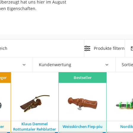
Überzeugt hat uns hier im August
erren
nen Eigenschaften.
llen
eich
Produkte filtern
r
Kundenwertung
Sorti
eger
Bestseller
rren
eiten
Klaus Demmel
ter
Weisskirchen Fiep-piu
Nordik
Rottumtaler Rehblatter