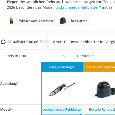
Fiepen des weiblichen Rehs
auch weitere naturgetreue Töne. 
Trekkingschuhe H
2026 besonders das Modell
Lockschmiede Rehblatter
*
mit sei
Reisetasche mit Ro
Klimmzugstation
Wildschwein-Lockmittel
Rehblatter
Koffer
Nachtsichtgerät
Aktualisiert:
06.08.2026
1 - 8 von 10:
Beste Rehblatter
im Vergl
Faltschloss
Handgepäck-Koffe
Preis in EUR
Hersteller
Vibrationsplatte
Vergleichssieger
Preis-Leistungs-Si
Wanderschuhe He
Sicherheitsweste R
Abbildung
*
Service
Modell
*
Lockschmiede Rehblatter
Buttolo Rehblat