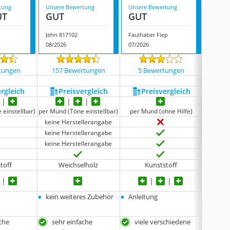
tung
Unsere Bewertung
Unsere Bewertung
Unsere
UT
GUT
GUT
GUT
Jehn 817102
Faulhaber Fiep
Buttol
08/2026
07/2026
08/202
tungen
157 Bewertungen
5 Bewertungen
44 
ergleich
Preis­vergleich
Preis­vergleich
P
 einstellbar)
per Mund (Töne einstellbar)
per Mund (ohne Hilfe)
per Mund
keine Herstellerangabe
keine Herstellerangabe
keine Herstellerangabe
toff
Weichselholz
Kunststoff
•
•
•
kein weiteres Zubehör
Anleitung
Kunsts
•
Anlei
ache
sehr einfache
viele verschiedene
viel