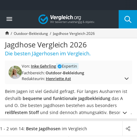
Die beliebtesten Vergleiche nach Kategorie
Vergleich
Freizeit & Sport
Gartentrampolin
Outdoor-Bekleidung
Jagdhose Vergleich 2026
Trampolin
Metalldetektor
Jagdhose Vergleich 2026
Eufab-Fahrradträger
Die besten Jägerhosen im Vergleich.
Trampolin 366 cm
Fahrradschloss
Von:
Inke Gehrling
Expertin
Aluminium-Koffer
Fachbereich:
Outdoor-Bekleidung
Futterboot
Redakteurin:
Henriette Ast
Air Bike
E-Bike-Dreirad
Beim Jagen ist viel Geduld gefragt. Für langes Ausharren ist
Trekkingschuhe Herren
deshalb
bequeme und funktionale Jagdbekleidung
das A
Reisetasche mit Rollen
und O. Die besten Jagdhosen bestehen aus besonders
Klimmzugstation
reißfestem Stoff
und sind dennoch atmungsaktiv. Besonders
Koffer
beanspruchte Bereiche der Hose sind zudem mit einer
Nachtsichtgerät
doppelten Stoffschicht verstärkt
.
Um möglichst viel
1 - 2 von 14:
Beste Jagdhosen
im Vergleich
Faltschloss
Bewegungsfreiheit zu garantieren, haben hochwertige