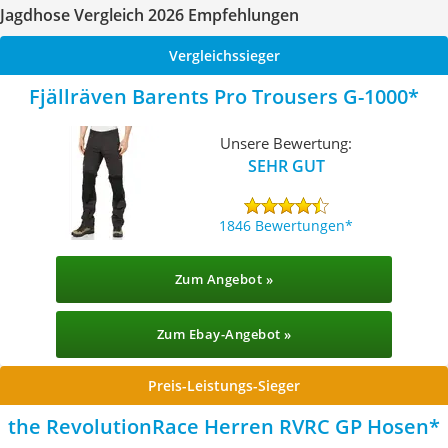
Jagdhose Vergleich 2026 Empfehlungen
Vergleichssieger
Fjällräven Barents Pro Trousers G-1000
Unsere Bewertung:
SEHR GUT
1846 Bewertungen
Zum Angebot »
Zum Ebay-Angebot »
Preis-Leistungs-Sieger
the RevolutionRace Herren RVRC GP Hosen