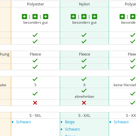
Polyester
Nylon
Polya
besonders gut
besonders gut
besonde
chung
Fleece
Fleece
Flee
gabe
5
6
keine Herste
abnehmbar
S - 5XL
S - XXL
S - X
•
•
•
Schwarz
Beige
Schwarz
•
Schwarz