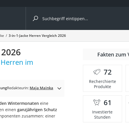
ergleiche nach Kategorie
cke
3-in-1-Jacke Herren Vergleich 2026
 2026
Fakten zum 
r Herren im
er
72
Recherchierte
Produkte
dung
Redakteurin:
Maja Mainka
61
 den Wintermonaten
eine
nen einen
ganzjährigen Schutz
Investierte
 Komponenten zusammen: einer
Stunden