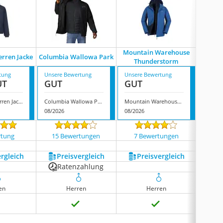
Mountain Warehouse
erren Jacke
Columbia Wallowa Park
Höhenh
Thunderstorm
tung
Unsere Bewertung
Unsere Bewertung
Unsere
UT
GUT
GUT
GUT
Didriksons Herren Jacke
Columbia Wallowa Park
Mountain Warehouse Thunderstorm
08/2026
08/2026
08/202
rtung
15 Bewertungen
7 Bewertungen
176
ergleich
Preis­vergleich
Preis­vergleich
P
Ratenzahlung
en
Herren
Herren