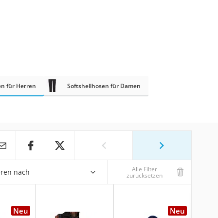
en für Herren
Softshellhosen für Damen
Alle Filter
eren nach
zurücksetzen
Neu
Neu