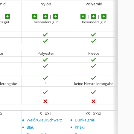
mid
Nylon
Polyamid
rs gut
besonders gut
besonders gut
ce
Polyester
Fleece
llerangabe
4
keine Herstellerangabe
XXL
S - XXL
XS - XXXL
•
•
•
Weiß/Grau/Schwarz
Dunkelgrau
Blau
•
•
Blau
Khaki