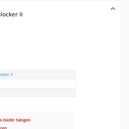
ocker II
cker II
s bleibt hängen
oren