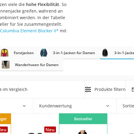
erren
zen viele die
hohe Flexibilität
. So
nnenjacke greifen, während an
llen
mbiniert werden. In der Tabelle
eller für Sie zusammengestellt.
Columbia Element Blocker II
*
mit
Forstjacken
3-in-1-Jacken für Damen
3-in-1-Jack
r
Wanderhosen für Damen
rren
n
im Vergleich
Produkte filtern
eiten
Kundenwertung
Sorti
eger
Bestseller
Neu
Neu