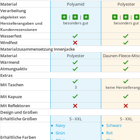
Material
Polyamid
Polyester
Verarbeitung
abgeleitet von
besonders gut
besonders gut
Herstellerangaben und
Kundenrezensionen
Wasserfest
Windfest
Materialzusammensetzung Innenjacke
Material
Polyester
Daunen-Fleece-Mis
Wärmend
Atmungsaktiv
Extras
Mit Taschen
3
keine Herstelleran
Mit Kapuze
Mit Reflektoren
Design und Größen
Erhältliche Größen
S - XXL
S - XXL
•
•
Navy
Schwarz
•
•
Grün
Rot
Erhältliche Farben