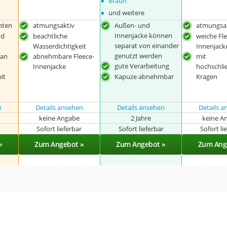
•
Braun
•
und weitere
nten
atmungsaktiv
Außen- und
atmungsa
Innenjacke können
nd
beachtliche
weiche Fl
separat von einander
Wasserdichtigkeit
Innenjack
genutzt werden
an
abnehmbare Fleece-
mit
gute Verarbeitung
Innenjacke
hochschl
it
Kapuze abnehmbar
Kragen
n
Details ansehen
Details ansehen
Details 
keine Angabe
2 Jahre
keine A
r
Sofort lieferbar
Sofort lieferbar
Sofort li
»
Zum Angebot »
Zum Angebot »
Zum Ang