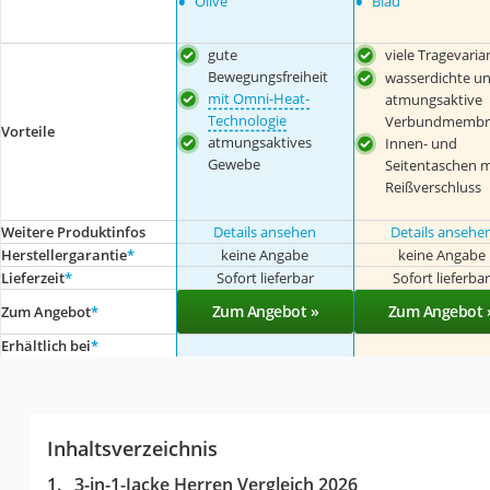
•
•
Olive
Blau
gute
viele Tragevaria
Bewegungsfreiheit
wasserdichte u
mit Omni-Heat-
atmungsaktive
Technologie
Verbundmembr
Vorteile
atmungsaktives
Innen- und
Gewebe
Seitentaschen m
Reißverschluss
Weitere Produktinfos
Details ansehen
Details ansehe
Herstellergarantie
*
keine Angabe
keine Angabe
Lieferzeit
*
Sofort lieferbar
Sofort lieferba
Zum Angebot »
Zum Angebot 
Zum Angebot
*
Erhältlich bei
*
Inhaltsverzeichnis
3-in-1-Jacke Herren Vergleich 2026