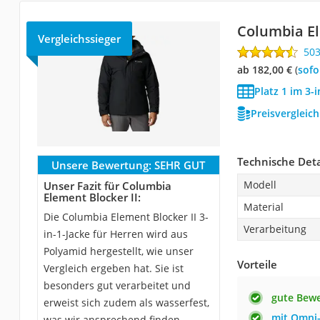
Columbia El
Vergleichssieger
50
ab 182,00 €
(
Sof
Platz 1 im 3-
Preisvergleic
Technische Deta
Unsere Bewertung:
SEHR GUT
Modell
Unser Fazit für Columbia
Element Blocker II:
Material
Die Columbia Element Blocker II 3-
Verarbeitung
in-1-Jacke für Herren wird aus
Polyamid hergestellt, wie unser
Vorteile
Vergleich ergeben hat. Sie ist
besonders gut verarbeitet und
gute Bewe
erweist sich zudem als wasserfest,
mit Omni
was wir ansprechend finden.