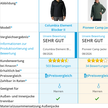
Abbildung
*
Columbia Element
Modell
*
Pioneer Camp Ja
Blocker II
Unsere Bewertung
Unsere Bewertung
Vergleichsergebnis
*
SEHR GUT
SEHR GUT
Informationen zur
Produktsortierung und
Columbia Element Blocker II
Pioneer Camp Jacke
Bewertung
08/2026
08/2026
Kundenwertung
*
bei Amazon
503 Bewertungen
34 Bewertunge
Erhältlich bei
*
Preis­vergleich
Preis­verglei
Preis­vergleich
Zahlbar in Raten
*
Geeignet für
Herren
Herren
Außen- und Innenjacke
trennbar
Materialzusammensetzung Außenjacke