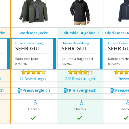
cke
Work Idea Jacke
Columbia Bugaboo II
Didriksons H
Unsere Bewertung
Unsere Bewertung
Unsere Bewer
SEHR GUT
SEHR GUT
SEHR G
Work Idea Jacke
Columbia Bugaboo II
07/2026
08/2026
08/2026
n
11 Bewertungen
212 Bewertungen
1 Bewe
ch
Preis­vergleich
Preis­vergleich
Preis­v
Herren
Herren
Herr