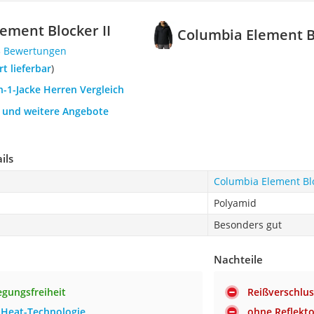
ement Blocker II
Columbia Element Bl
3 Bewertungen
ort lieferbar
)
in-1-Jacke Herren Vergleich
h und weitere Angebote
ils
Columbia Element Blo
Polyamid
Besonders gut
Nachteile
gungsfreiheit
Reißverschlus
-Heat-Technologie
ohne Reflekt