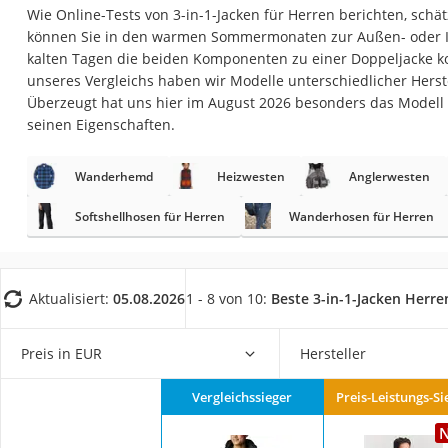
Trekkingschuhe H
Wie Online-Tests von 3-in-1-Jacken für Herren berichten, schät
können Sie in den warmen Sommermonaten zur Außen- oder I
Reisetasche mit Ro
kalten Tagen die beiden Komponenten zu einer Doppeljacke ko
Klimmzugstation
unseres Vergleichs haben wir Modelle unterschiedlicher Herst
Überzeugt hat uns hier im August 2026 besonders das Modell
Koffer
seinen Eigenschaften.
Nachtsichtgerät
Faltschloss
Wanderhemd
Heizwesten
Anglerwesten
Handgepäck-Koffe
Softshellhosen für Herren
Wanderhosen für Herren
Vibrationsplatte
Wanderschuhe He
Aktualisiert:
05.08.2026
1 - 8 von 10:
Beste 3-in-1-Jacken Herre
Sicherheitsweste R
Service
Preis in EUR
Hersteller
Vergleichssieger
Preis-Leistungs-Si