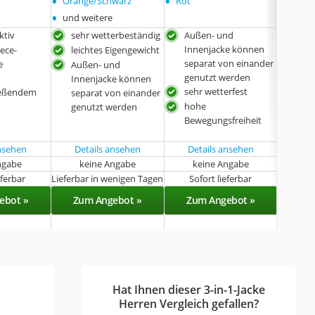
•
•
Orange/Schwarz
Rot
•
und weitere
ktiv
sehr wetterbeständig
Außen- und
Auß
Innenjacke können
Inn
eece-
leichtes Eigengewicht
separat von einander
sep
e
Außen- und
genutzt werden
gen
Innenjacke können
sehr wetterfest
viel
ießendem
separat von einander
insg
hohe
genutzt werden
und
Bewegungsfreiheit
lang
ansehen
Details ansehen
Details ansehen
Det
ngabe
keine Angabe
keine Angabe
k
eferbar
Lieferbar in wenigen Tagen
Sofort lieferbar
Sof
ebot »
Zum Angebot »
Zum Angebot »
Zu
Hat Ihnen dieser 3-in-1-Jacke
Herren Vergleich gefallen?