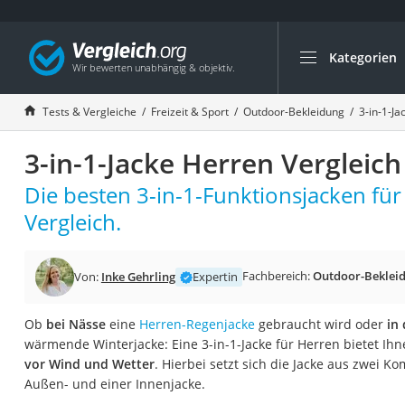
Kategorien
Die beliebtesten V
Freizeit & Sport
Tests & Vergleiche
Freizeit & Sport
Outdoor-Bekleidung
3-in-1-Ja
Gartentrampolin
3-in-1-Jacke Herren Vergleich
Trampolin
Metalldetektor
Die besten 3-in-1-Funktionsjacken fü
Eufab-Fahrradträg
Vergleich.
Trampolin 366 cm
Fahrradschloss
Fachbereich:
Outdoor-Beklei
Von:
Inke Gehrling
Expertin
Aluminium-Koffer
Ob
bei Nässe
eine
Herren-Regenjacke
gebraucht wird oder
in
Futterboot
wärmende Winterjacke: Eine 3-in-1-Jacke für Herren bietet Ih
Air Bike
vor Wind und Wetter
. Hierbei setzt sich die Jacke aus zwei
Außen- und einer Innenjacke.
E-Bike-Dreirad