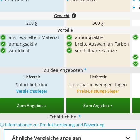
•
u
Gewicht
260 g
300 g
Vorteile
aus recyceltem Material
atmungsaktiv
atmungsaktiv
breite Auswahl an Farben
winddicht
verstellbare Kapuze
Zu den Angeboten
*
Lieferzeit
Lieferzeit
Sofort lieferbar
Lieferbar in wenigen Tagen
Vergleichssieger
Preis-Leistungs-Sieger
Zum Angebot »
Zum Angebot »
Erhältlich bei
*
ⓘ Informationen zur Produktsortierung und Bewertung
Ähnliche Vergleiche anzeigen