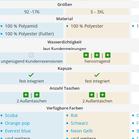
Größen
92 -176
S - 3XL
Material
•
•
•
100 % Polyamid
100 % Polyester
1
•
100 % Polyester (Futter)
Wasserdichtigkeit
laut Kundenmeinungen
ungenügend Kundenrezensionen
hervorragend
Kapuze
fest integriert
fest integriert
Anzahl Taschen
2 Außentaschen
2 Außentaschen
Verfügbare Farben
•
•
•
Scuba
Rot
•
•
•
Orange pop
Schwarz
F
•
•
•
Everest blue
Neon Gelb
B
•
•
•
und weitere
und weitere
S