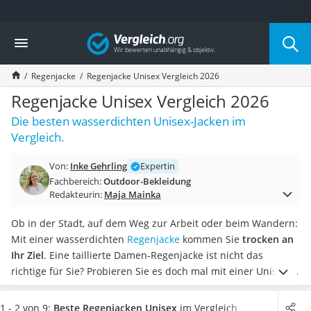
Die beliebtesten Vergleiche nach Kategorie
Vergleich
Freizeit & Sport
Gartentrampolin
Regenjacke
Regenjacke Unisex Vergleich 2026
Trampolin
Metalldetektor
Regenjacke Unisex Vergleich 2026
Eufab-Fahrradträger
Die besten wasserdichten Unisex-Jacken im
Trampolin 366 cm
Vergleich.
Fahrradschloss
Aluminium-Koffer
Von:
Inke Gehrling
Expertin
Futterboot
Fachbereich:
Outdoor-Bekleidung
Air Bike
Redakteurin:
Maja Mainka
E-Bike-Dreirad
Trekkingschuhe Herren
Ob in der Stadt, auf dem Weg zur Arbeit oder beim Wandern:
Reisetasche mit Rollen
Mit einer wasserdichten
Regenjacke
kommen Sie
trocken an
Klimmzugstation
Ihr Ziel
. Eine taillierte Damen-Regenjacke ist nicht das
Koffer
richtige für Sie? Probieren Sie es doch mal mit einer Unisex-
Nachtsichtgerät
Regenjacke. Getragen werden können diese
locker
Faltschloss
geschnittenen Regenjacken
sowohl von Männern als auch
1 - 2 von 9:
Beste Regenjacken Unisex
im Vergleich