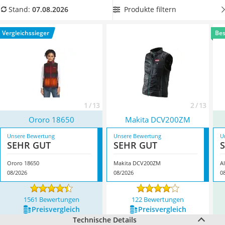
Handgepäck-Koffer
und einem Praxis-Test unterziehen möchten. Überzeugt hat
Produkte filtern
Stand:
07.08.2026
Vibrationsplatte
uns hier im August 2026 besonders das Modell
Ororo 18650
*
Wanderschuhe Herren
mit seinen Eigenschaften.
Vergleichssieger
Bes
Sicherheitsweste Reiten
Service
1 / 13
2 / 13
Ororo 18650
Makita DCV200ZM
Unsere Bewertung
Unsere Bewertung
U
SEHR GUT
SEHR GUT
Ororo 18650
Makita DCV200ZM
A
08/2026
08/2026
0
1561 Bewertungen
122 Bewertungen
Preis­vergleich
Preis­vergleich
Technische Details