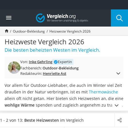
Die beliebtesten Vergleiche nach Kategorie
Vergleich
Freizeit & Sport
Gartentrampolin
Outdoor-Bekleidung
Heizweste Vergleich 2026
Trampolin
Metalldetektor
Heizweste Vergleich 2026
Eufab-Fahrradträger
Die besten beheizten Westen im Vergleich.
Trampolin 366 cm
Fahrradschloss
Von:
Inke Gehrling
Expertin
Aluminium-Koffer
Fachbereich:
Outdoor-Bekleidung
Futterboot
Redakteurin:
Henriette Ast
Air Bike
E-Bike-Dreirad
Vor allem für Outdoor-Liebhaber, die auch im Winter viel Zeit
Trekkingschuhe Herren
draußen in der Natur verbringen, ist es mit
Thermowäsche
Reisetasche mit Rollen
allein oft nicht getan. Hier bieten sich Heizwesten an, die eine
Klimmzugstation
wohlige Wärme
spenden und zugleich angenehm zu tragen
Koffer
sind.
Wählen Sie ein wind- und wasserdichtes Modell aus
Nachtsichtgerät
unserer Vergleichstabelle aus, wenn Sie die Heizweste vor
1 - 2 von 13:
Beste Heizwesten
im Vergleich
Faltschloss
allem im
Winter beim Sport oder Motorradfahren
tragen