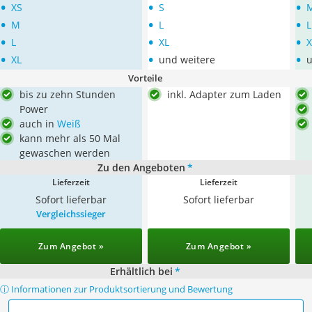
•
•
•
XS
S
•
•
•
M
L
L
•
•
•
L
XL
X
•
•
•
XL
und weitere
u
Vorteile
bis zu zehn Stunden
inkl. Adapter zum Laden
Power
auch in
Weiß
kann mehr als 50 Mal
gewaschen werden
Zu den Angeboten
*
Lieferzeit
Lieferzeit
Sofort lieferbar
Sofort lieferbar
Vergleichssieger
Zum Angebot »
Zum Angebot »
Erhältlich bei
*
ⓘ Informationen zur Produktsortierung und Bewertung