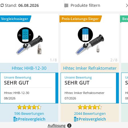
Handgepäck-Koffer
Refraktometer für Honig mit klaren Trennlinien
, um Ihre
Produkte filtern
Stand:
06.08.2026
Vibrationsplatte
gemessenen Werte genau auslesen zu können. Überzeugt
Wanderschuhe Herren
hat uns hier im August 2026 besonders das Modell
Hhtec
Vergleichssieger
Preis-Leistungs-Sieger
Bes
Sicherheitsweste Reiten
HHB-12-30
*
mit seinen Eigenschaften.
Service
1 / 8
2 / 8
Hhtec HHB-12-30
Hhtec Imker Refraktometer
Unsere Bewertung
Unsere Bewertung
U
SEHR GUT
SEHR GUT
Hhtec HHB-12-30
Hhtec Imker Refraktometer
H
08/2026
07/2026
0
596 Bewertungen
2044 Bewertungen
Preis­vergleich
Preis­vergleich
Auflösung