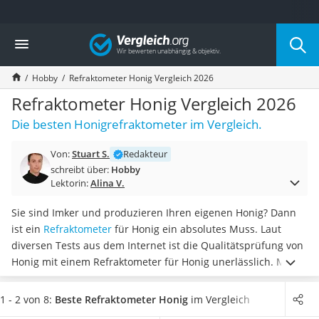
Die beliebtesten Vergleiche nach Kategorie
Vergleich
Freizeit & Sport
Gartentrampolin
Hobby
Refraktometer Honig Vergleich 2026
Trampolin
Metalldetektor
Refraktometer Honig Vergleich 2026
Eufab-Fahrradträger
Die besten Honigrefraktometer im Vergleich.
Trampolin 366 cm
Fahrradschloss
Von:
Stuart S.
Redakteur
Aluminium-Koffer
schreibt über:
Hobby
Futterboot
Lektorin:
Alina V.
Air Bike
E-Bike-Dreirad
Sie sind Imker und produzieren Ihren eigenen Honig? Dann
Trekkingschuhe Herren
ist ein
Refraktometer
für Honig ein absolutes Muss. Laut
Reisetasche mit Rollen
diversen Tests aus dem Internet ist die Qualitätsprüfung von
Klimmzugstation
Honig mit einem Refraktometer für Honig unerlässlich. Mit
Koffer
diesem Gerät ist es Ihnen möglich,
den Zuckergehalt, den
Nachtsichtgerät
Wassergehalt oder auch die Dichte des Honigs zu messen.
1 - 2 von 8:
Beste Refraktometer Honig
im Vergleich
Faltschloss
Wählen Sie jetzt aus unserer Vergleichstabelle ein