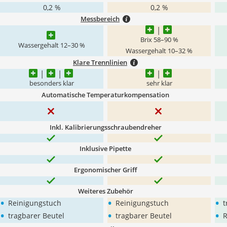
0,2 %
0,2 %
Messbereich
Brix 58–90 %
Wassergehalt 12–30 %
Wassergehalt 10–32 %
Klare Trennlinien
besonders klar
sehr klar
Automatische Temperaturkompensation
Inkl. Kalibrierungsschraubendreher
Inklusive Pipette
Ergonomischer Griff
Weiteres Zubehör
•
•
•
Reinigungstuch
Reinigungstuch
t
•
•
•
tragbarer Beutel
tragbarer Beutel
R