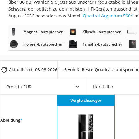
über 80 dB
. Wählen Sie jetzt aus unserer Produkttabelle
einen
Gaming-PC
Schwarz
, der optisch zu den meisten HiFi-Geräten passend ist
Soundbar
August 2026 besonders das Modell
Quadral Argentum 590
*
mi
17-Zoll-Laptop
Magnat-Lautsprecher
Klipsch-Lautsprecher
Satellitenschüssel
Gaming-Headset
Pioneer-Lautsprecher
Yamaha-Lautsprecher
Schnurloses Telef
Tablets unter 200 
Aktualisiert:
03.08.2026
1 - 6 von 6:
Beste Quadral-Lautsprech
Ladekabel Typ 2 S
Lichtwecker
Preis in EUR
Hersteller
Acer Aspire
Vergleichssieger
Service
Abbildung
*