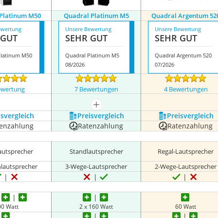
Platinum M50
Quadral Platinum M5
Quadral Argentum 52
ewertung
Unsere Bewertung
Unsere Bewertung
 GUT
SEHR GUT
SEHR GUT
Platinum M50
Quadral Platinum M5
Quadral Argentum 520
08/2026
07/2026
ewertung
7 Bewertungen
4 Bewertungen
mehr anzeigen
s­vergleich
Preis­vergleich
Preis­vergleich
enzahlung
Ratenzahlung
Ratenzahlung
autsprecher
Standlautsprecher
Regal-Lautsprecher
lautsprecher
3-Wege-Lautsprecher
2-Wege-Lautsprecher
00 Watt
2 x 160 Watt
60 Watt