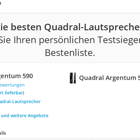
h
ie besten Quadral-Lautspreche
ie Ihren persönlichen Testsiege
Bestenliste.
gentum 590
Quadral Argentum 
Bewertungen
ort lieferbar
)
uadral-Lautsprecher
h und weitere Angebote
ils