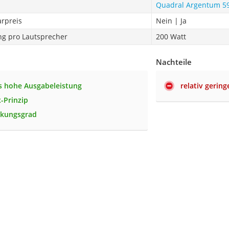
Quadral Argentum 5
arpreis
Nein | Ja
ng pro Lautsprecher
200 Watt
Nachteile
s hohe Ausgabeleistung
relativ gerin
x-Prinzip
rkungsgrad