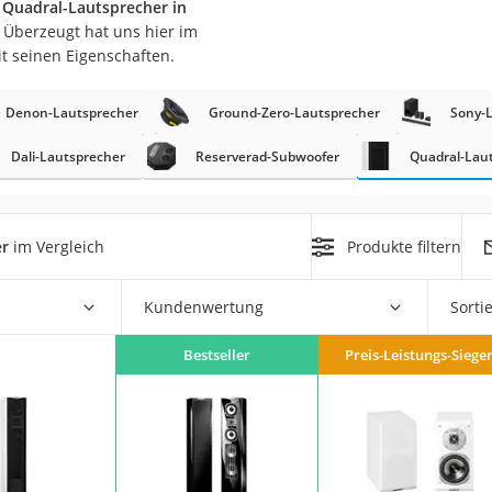
 Quadral-Lautsprecher in
. Überzeugt hat uns hier im
t seinen Eigenschaften.
Denon-Lautsprecher
Ground-Zero-Lautsprecher
Sony-
Dali-Lautsprecher
Reserverad-Subwoofer
Quadral-Lau
on
Euro
er
im Vergleich
Produkte filtern
chuko
Kundenwertung
Sorti
Bestseller
Preis-Leistungs-Siege