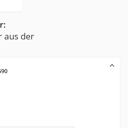
r:
r aus der
590