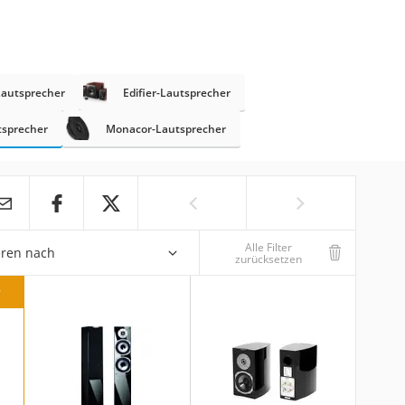
Lautsprecher
Edifier-Lautsprecher
tsprecher
Monacor-Lautsprecher
Alle Filter
eren nach
zurücksetzen
r