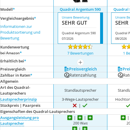
Modell
*
Quadral Argentum 590
Quadral 
Unsere Bewertung
Unsere B
Vergleichsergebnis
*
SEHR GUT
SEHR
Informationen zur
Produktsortierung und
Quadral Argentum 590
Quadral 
Bewertung
07/2026
08/2026
Kundenwertung
*
bei Amazon
7 Bewertungen
1 B
Erhältlich bei
*
mehr anzeigen
Preis­vergleich
Prei
Preis­vergleich
Ratenzahlung
Rat
Zahlbar in Raten
*
Allgemein
Art des Quadral-
Standlautsprecher
Standl
Lautsprechers
Lautsprecherprinzip
3-Wege-Lautsprecher
Hochton
Stückpreis | Paarpreis
Eigenschaften des Quadral-Lautsprechers
Ausgangsleistung pro
200 Watt
2
Lautsprecher