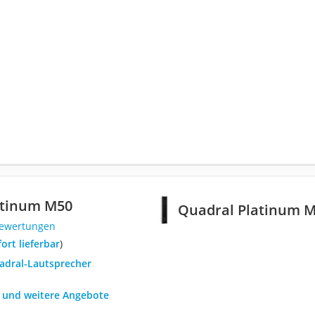
atinum M50
Quadral Platinum 
Bewertungen
fort lieferbar
)
uadral-Lautsprecher
h und weitere Angebote