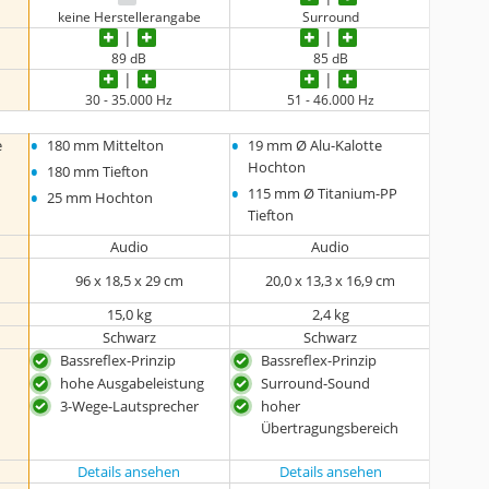
keine Herstellerangabe
Surround
89 dB
85 dB
30 - 35.000 Hz
51 - 46.000 Hz
•
•
e
180 mm Mittelton
19 mm Ø Alu-Kalotte
•
Hochton
180 mm Tiefton
•
•
115 mm Ø Titanium-PP
25 mm Hochton
Tiefton
Audio
Audio
96 x 18,5 x 29 cm
20,0 x 13,3 x 16,9 cm
15,0 kg
2,4 kg
Schwarz
Schwarz
Bassreflex-Prinzip
Bassreflex-Prinzip
hohe Ausgabeleistung
Surround-Sound
3-Wege-Lautsprecher
hoher
Übertragungsbereich
Details ansehen
Details ansehen