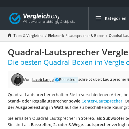
Kategorien
Die beliebtesten V
Elektronik
Tests & Vergleiche
Elektronik
Lautsprecher & Boxen
Quadral-Lau
Powerstation
Quadral-Lautsprecher Vergle
Monitor 32 Zoll 4K
Fernseher
Die besten Quadral-Boxen im Vergleic
Drucker
Desktop-PC
schreibt über:
Lautsprecher 
Von:
Jacob Lange
Redakteur
Monitor
Quadral-Lautsprecher erhalten Sie in verschiedenen Arten, be
Diascanner
Stand- oder Regallautsprecher sowie
Center-Lautsprecher
.
On
Laser-Multifunkti
der Ausgabeleistung in Watt
auf die zu beschallende Raumgrö
Powerline-Adapter
Sie erhalten Quadral-Lautsprecher i
n Stereo, als Subwoofer 
Powerstation mit 
Sie sind als
Bassreflex, 2- oder 3-Wege-Lautsprecher
verfügba