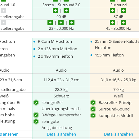
round 1.0
Stereo | Surround 2.0
Surround
rstellerangabe
90 dB
87 dB
rstellerangabe
23 - 50.000 Hz
45 - 35.000 Hz
•
•
Hochton
RiCom M Hochton
25 mm Ø Seiden-Kalott
•
Hochton
eren
2 x 135 mm Mittelton
•
•
rangaben
155 mm Tiefton
2 x 180 mm Tiefton
Audio
Audio
Audio
 23 x 31,6 cm
112,4 x 23 x 31,7 cm
31,0 x 16,5 x 25,0 kg
rstellerangabe
28,3 kg
7,0 kg
Weiß
Schwarz
Weiß
ng über Bi-
sehr großer
Bassreflex-Prinzip
erminals
Übertragungsbereich
Surround-Sound
rs hohe
3-Wege-Lautsprecher
kompaktes Modell
leistung
sehr gute
Ausgabeleistung
ls ansehen
Details ansehen
Details ansehen