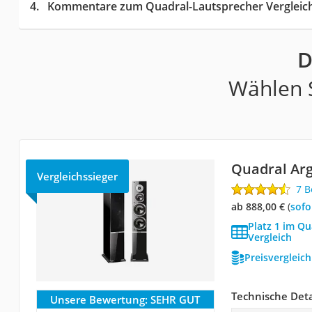
Kommentare zum Quadral-Lautsprecher Vergleic
D
Wählen S
Quadral Ar
Vergleichssieger
7 
ab 888,00 €
(
Sof
Platz 1 im Q
Vergleich
Preisvergleic
Technische Deta
Unsere Bewertung:
SEHR GUT