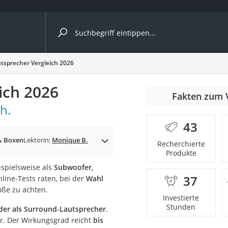
ergleiche nach Kategorie
tsprecher Vergleich 2026
ich 2026
Fakten zum 
h.
43
& Boxen
Lektorin:
Monique B.
Recherchierte
Produkte
ispielsweise als
Subwoofer,
37
line-Tests raten, bei der
Wahl
onsdrucker
ße zu achten.
Investierte
Stunden
oder als Surround-Lautsprecher
.
Solarpanel
r. Der Wirkungsgrad reicht
bis