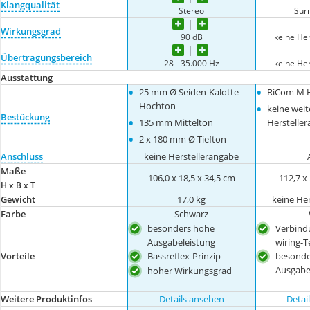
Klangqualität
Stereo
Sur
Wirkungsgrad
90 dB
keine He
Übertragungsbereich
28 - 35.000 Hz
keine He
Ausstattung
•
•
25 mm Ø Seiden-Kalotte
RiCom M 
•
Hochton
keine weit
Bestückung
•
135 mm Mittelton
Herstelle
•
2 x 180 mm Ø Tiefton
Anschluss
keine Herstellerangabe
Maße
106,0 x 18,5 x 34,5 cm
112,7 x
H x B x T
Gewicht
17,0 kg
keine He
Farbe
Schwarz
besonders hohe
Verbindu
Ausgabeleistung
wiring-T
Bassreflex-Prinzip
besonde
Vorteile
Ausgabe
hoher Wirkungsgrad
Weitere Produktinfos
Details ansehen
Detai