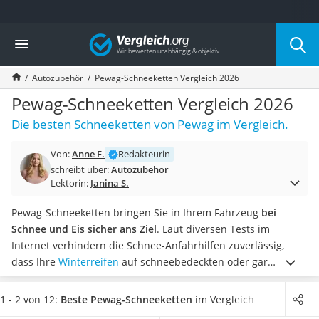
Die beliebtesten Vergleiche nach Kategorie
Vergleich
Auto & Motor
Fahrradträger-Anhängerkupplung (4 Fahrräder)
Autozubehör
Pewag-Schneeketten Vergleich 2026
Fahrradträger
Fahrradträger (Anhängerkupplung)
Pewag-Schneeketten Vergleich 2026
Fahrradträger 3 Fahrräder
Die besten Schneeketten von Pewag im Vergleich.
Benzinkanister (20 l)
Dashcam
Von:
Anne F.
Redakteurin
Fahrradträger E-Bike
schreibt über:
Autozubehör
Benzinkanister
Lektorin:
Janina S.
Marderschreck
Wagenheber 3t
Pewag-Schneeketten bringen Sie in Ihrem Fahrzeug
bei
AGM-Batterie Wohnmobil
Schnee und Eis sicher ans Ziel
. Laut diversen Tests im
Thule-Fahrradträger
Internet verhindern die Schnee-Anfahrhilfen zuverlässig,
FM-Transmitter
dass Ihre
Winterreifen
auf schneebedeckten oder gar
Sommerreifen 205/55 R16
vereisten Fahrbahnen durchdrehen. Auch das Anfahren am
Autobatterie-Ladegerät
Berg wird durch die Montage der Ketten sichtlich vereinfacht.
1 - 2 von 12:
Beste Pewag-Schneeketten
im Vergleich
Starthilfe mit Kompressor
Wählen Sie jetzt aus unserer Vergleichstabelle
einfach zu