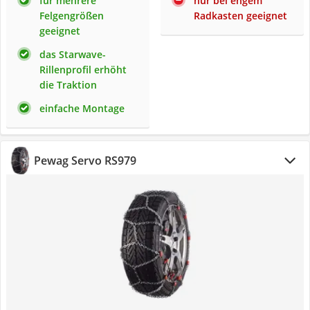
für mehrere
nur bei engem
Felgengrößen
Radkasten geeignet
geeignet
das Starwave-
Rillenprofil erhöht
die Traktion
einfache Montage
Pewag Servo RS979