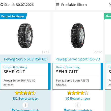
Alkoholtester
montierende Pewag-Schneeketten
, um im Winter bei eisigen
Produkte filtern
Stand:
30.07.2026
Felgenbaum
Temperaturen nicht von der Fahrbahn abzukommen.
Diesel-Additiv
Überzeugt hat uns hier im Juli 2026 besonders das Modell
Vergleichssieger
Bes
Wagenheber
Pewag Servo SUV RSV 80
*
mit seinen Eigenschaften.
Service
1 / 12
2 / 12
Pewag Servo SUV RSV 80
Pewag Servo Sport RSS 73
Unsere Bewertung
Unsere Bewertung
U
SEHR GUT
SEHR GUT
Pewag Servo SUV RSV 80
Pewag Servo Sport RSS 73
P
07/2026
07/2026
0
832 Bewertungen
65 Bewertungen
mehr anzeigen
mehr anzeigen
Preis­vergleich
Preis­vergleich