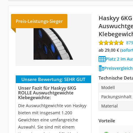
Haskyy 6KG
Preis-Leistungs-Sieger
Auswuchtge
Klebegewic
87
ab 29,00 €
(
Sofor
Platz 2 im A
Preisvergleic
Technische Deta
Unsere Bewertung:
SEHR GUT
Modell
Unser Fazit für Haskyy 6KG
ROLLE Auswuchtgewichte
Packungsinhalt
Klebegewichte:
Die Auswuchtgewichte von Haskyy
Material
bieten mit insgesamt 1.200
Gewichten eine umfangreiche
Vorteile
Auswahl. Sie sind mit einem