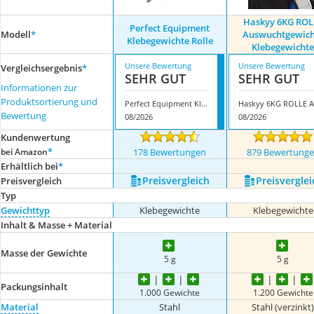
Haskyy 6KG ROL
Perfect Equipment
Modell
*
Auswuchtgewich
Klebegewichte Rolle
Klebegewicht
Unsere Bewertung
Unsere Bewertung
Vergleichsergebnis
*
SEHR GUT
SEHR GUT
Informationen zur
Produktsortierung und
Perfect Equipment Klebegewichte Rolle
H
Bewertung
08/2026
08/2026
Kundenwertung
*
bei Amazon
178 Bewertungen
879 Bewertung
Erhältlich bei
*
Preis­vergleich
Preis­verglei
Preis­vergleich
Typ
Gewichttyp
Klebegewichte
Klebegewichte
Inhalt & Masse + Material
Masse der Gewichte
5 g
5 g
Packungsinhalt
1.000 Gewichte
1.200 Gewichte
Material
Stahl
Stahl (verzinkt