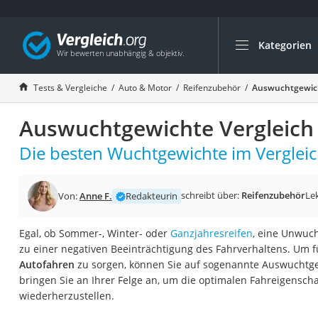
Kategorien
Die beliebtesten V
Auto & Motor
Tests & Vergleiche
Auto & Motor
Reifenzubehör
Auswuchtgewich
Fahrradträger-Anh
Auswuchtgewichte Vergleich
Fahrradträger
Fahrradträger (A
Die besten Wuchtgewichte im Vergleic
Fahrradträger 3 F
Benzinkanister (20 
schreibt über:
Reifenzubehör
Le
Von:
Anne F.
Redakteurin
Dashcam
Egal, ob Sommer-, Winter- oder
Ganzjahresreifen
, eine Unwuch
Fahrradträger E-Bi
zu einer negativen Beeinträchtigung des Fahrverhaltens. Um 
Benzinkanister
Autofahren
zu sorgen, können Sie auf sogenannte Auswuchtge
bringen Sie an Ihrer Felge an, um die optimalen Fahreigensch
Marderschreck
wiederherzustellen.
Wagenheber 3t