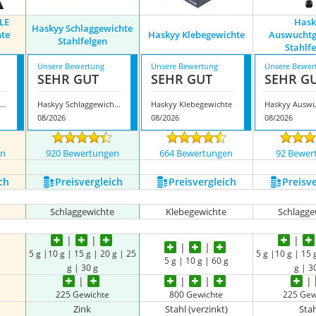
LE
Hask
Haskyy Schlaggewichte
te
Haskyy Klebegewichte
Auswuchtg
Stahlfelgen
e
Stahlf
Unsere Bewertung
Unsere Bewertung
Unsere Bewer
SEHR GUT
SEHR GUT
SEHR G
askyy 6KG ROLLE Auswuchtgewichte Klebegewichte
Haskyy Schlaggewichte Stahlfelgen
Haskyy Klebegewichte
08/2026
08/2026
08/2026
en
920 Bewertungen
664 Bewertungen
92 Bewer
ch
Preis­vergleich
Preis­vergleich
Preis­v
Schlaggewichte
Klebegewichte
Schlagge
5 g |10 g | 15 g | 20 g | 25
5 g |10 g | 15 
5 g | 10 g | 60 g
g | 30 g
g | 3
225 Gewichte
800 Gewichte
225 Gew
)
Zink
Stahl (verzinkt)
Sta