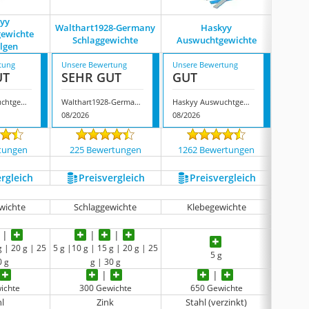
yy
Perf
Walthart1928-Germany
Haskyy
ewichte
Wu
Schlaggewichte
Auswuchtgewichte
elgen
S
tung
Unsere Bewertung
Unsere Bewertung
Unsere
UT
SEHR GUT
GUT
GUT
Haskyy Auswuchtgewichte Stahlfelgen
Walthart1928-Germany Schlaggewichte
Haskyy Auswuchtgewichte
08/2026
08/2026
08/202
tungen
225 Bewertungen
1262 Bewertungen
48 
ergleich
Preis­vergleich
Preis­vergleich
P
wichte
Schlaggewichte
Klebegewichte
Sc
g | 20 g | 25
5 g |10 g | 15 g | 20 g | 25
5 g
0 g
g | 30 g
ichte
300 Gewichte
650 Gewichte
1
hl
Zink
Stahl (verzinkt)