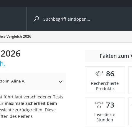
ergleiche nach Kategorie
te Vergleich 2026
ängerkupplung (4 Fahrräder)
 2026
Fakten zum 
nhängerkupplung)
h.
ahrräder
86
l)
ktorin:
Alina V.
Recherchierte
Produkte
t führt laut verschiedener Tests
ke
73
für
maximale Sicherheit beim
wichte zurückgreifen. Diese
Investierte
aften des Reifens
Stunden