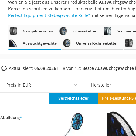
Wählen Sie jetzt aus unserer Produkttabelle
Auswuchtgewichte
AGM-Batterie Woh
Korrosion schützen zu können. Überzeugt hat uns hier im Au
Thule-Fahrradträg
Perfect Equipment Klebegewichte Rolle
*
mit seinen Eigenscha
FM-Transmitter
Ganzjahresreifen
Schneeketten
Sommerrei
Sommerreifen 205
Autobatterie-Lade
Auswuchtgewichte
Universal-Schneeketten
Starthilfe mit Kom
Alkoholtester
Aktualisiert:
05.08.2026
1 - 8 von 12:
Beste Auswuchtgewichte
Felgenbaum
Diesel-Additiv
Preis in EUR
Hersteller
Wagenheber
Vergleichssieger
Preis-Leistungs-Si
Service
Abbildung
*