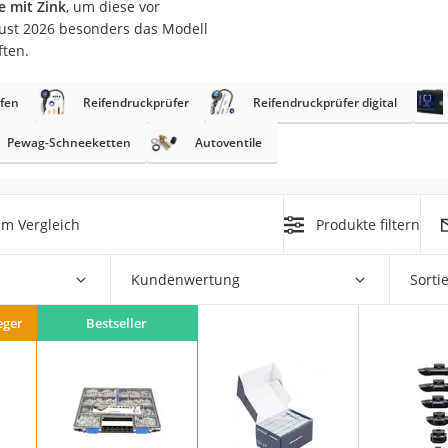
 mit Zink
, um diese vor
nmobil
gust 2026 besonders das Modell
er
ften.
fen
Reifendruckprüfer
Reifendruckprüfer digital
/55 R16
gerät
Pewag-Schneeketten
Autoventile
pressor
im Vergleich
Produkte filtern
Kundenwertung
Sorti
eger
Bestseller