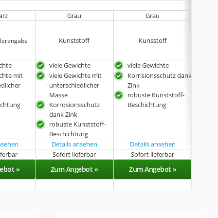
arz
Grau
Grau
Beschi
Kunststoff
Kunsstoff
llerangabe
Herst
ichte
viele Gewichte
viele Gewichte
bes
Gew
chte mit
viele Gewichte mit
Korrisionsschutz dank
dlicher
unterschiedlicher
Zink
Masse
robuste Kunststoff-
ichtung
Korrosionsschutz
Beschichtung
dank Zink
robuste Kunststoff-
Beschichtung
ansehen
Details ansehen
Details ansehen
eferbar
Sofort lieferbar
Sofort lieferbar
Sof
ebot »
Zum Angebot »
Zum Angebot »
Zu