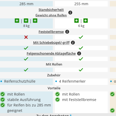
285 mm
255 mm
Standsicherheit
Gewicht ohne Reifen
8 kg
6 kg
Feststellbremse
Mit Schiebebügel/-griff
Felgenschonende Ablagefläche
Mit Rollen
Zubehör
•
•
•
Reifenschutzhülle
4 Reifenmerker
o
Vorteile
mit Rollen
mit Rollen
stabile Ausführung
mit Feststellbremse
für Reifen bis zu 285 mm
geeignet
Zu den Angeboten
*