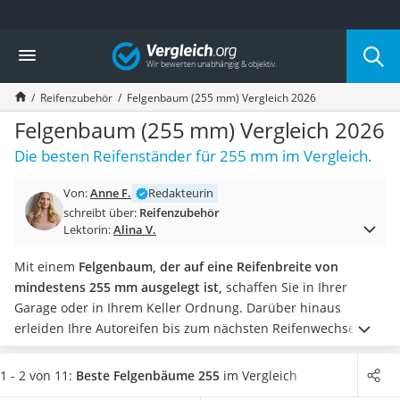
Die beliebtesten Vergleiche nach Kategorie
Vergleich
Auto & Motor
Fahrradträger-Anhängerkupplung (4 Fahrräder)
Reifenzubehör
Felgenbaum (255 mm) Vergleich 2026
Fahrradträger
Fahrradträger (Anhängerkupplung)
Felgenbaum (255 mm) Vergleich 2026
Fahrradträger 3 Fahrräder
Die besten Reifenständer für 255 mm im Vergleich.
Benzinkanister (20 l)
Dashcam
Von:
Anne F.
Redakteurin
Fahrradträger E-Bike
schreibt über:
Reifenzubehör
Benzinkanister
Lektorin:
Alina V.
Marderschreck
Wagenheber 3t
Mit einem
Felgenbaum, der auf eine Reifenbreite von
AGM-Batterie Wohnmobil
mindestens 255 mm ausgelegt ist,
schaffen Sie in Ihrer
Thule-Fahrradträger
Garage oder in Ihrem Keller Ordnung. Darüber hinaus
FM-Transmitter
erleiden Ihre Autoreifen bis zum nächsten Reifenwechsel
Sommerreifen 205/55 R16
keinen Schaden durch unsachgemäße Lagerung. Zahlreiche
Autobatterie-Ladegerät
Tests im Internet haben ergeben, dass ein 255-mm-
1 - 2 von 11:
Beste Felgenbäume 255
im Vergleich
Starthilfe mit Kompressor
Felgenbaum eine sehr
platzsparende Art der Lagerung
für