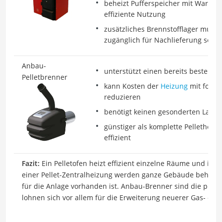
beheizt Pufferspeicher mit Warmwa
effiziente Nutzung
zusätzliches Brennstofflager muss g
zugänglich für Nachlieferung sein
Anbau-
unterstützt einen bereits bestehen
Pelletbrenner
kann Kosten der
Heizung
mit fossi
reduzieren
benötigt keinen gesonderten Lagerr
günstiger als komplette Pelletheiz
effizient
Fazit:
Ein Pelletofen heizt effizient einzelne Räume und ist 
einer Pellet-Zentralheizung werden ganze Gebäude beheizt, 
für die Anlage vorhanden ist. Anbau-Brenner sind die preis
lohnen sich vor allem für die Erweiterung neuerer Gas- ode