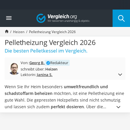
Die beliebtesten Vergleiche nach Kategorie
Vergleich
Baumarkt
Tresor feuerfest
Heizen
Pelletheizung Vergleich 2026
Makita-Akku-Rasenmäher
Kappsäge
Pelletheizung Vergleich 2026
Smartes Türschloss
Die besten Pelletkessel im Vergleich.
Akku-Rasentrimmer
Feuchtigkeitsmessgerät
Von:
Georg B.
Redakteur
Split-Klimaanlage 2 Innengeräte
schreibt über:
Heizen
Pelletofen
Lektorin:
Janina S.
Bohrmaschine
Tiefbrunnenpumpe
Wenn Sie Ihr Heim besonders
umweltfreundlich und
Fliesenschneider
schadstoffarm beheizen
möchten, ist eine Pelletheizung eine
Hochdruckreiniger
gute Wahl. Die gepressten Holzpellets sind nicht schmutzig
Doppelschleifer
und lassen sich zudem
perfekt dosieren
.
Über die
Überwachungskamera
nachfolgende Suchmaske finden Sie jetzt mit wenigen Klicks
Benzinrasenmäher mit Elektrostart
einen Anbieter aus Ihrer Region, der eine Pelletheizung in
Akku-Laubsauger
einem Neubau installieren, warten, aber auch eine alte