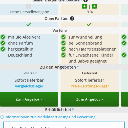
Idealer Dexpanthenol-Anteil
keine Herstellerangabe
9 %
Ohne Parfüm
Vorteile
mit Bio Aloe Vera
zur Wundheilung
ohne Parfüm
bei Sonnenbrand
hergestellt in
nach Haartransplationen
Deutschland
für Erwachsene, Kinder
und Babys geeignet
Zu den Angeboten
*
Lieferzeit
Lieferzeit
Sofort lieferbar
Sofort lieferbar
Vergleichssieger
Preis-Leistungs-Sieger
Zum Angebot »
Zum Angebot »
Erhältlich bei
*
ⓘ Informationen zur Produktsortierung und Bewertung