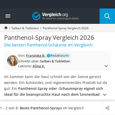
Die beliebtesten Vergleiche nach Kategorie
Vergleich
Drogerie
Inhalator
Salben & Tabletten
Panthenol-Spray Vergleich 2026
Haarschneider
Rollator
Panthenol-Spray Vergleich 2026
Braun Rasierer
Die besten Panthenol-Schäume im Vergleich.
Katzenklappe (Chip)
Rasierer
Von:
Franziska B.
Redakteurin
Masturbator
schreibt über:
Salben & Tabletten
Massagepistole
Lektorin:
Alina V.
Epilierer
Reisehaartrockner
Im Sommer kann die Haut schnell von der Sonne gereizt
Eiweißpulver
werden. Ein kühlendes und regenerierendes Produkt tut da
Magnesiumpräparat
gut: Ein
Panthenol-Spray oder -Schaumspray eignet sich
Katzenklappe
ideal für die beanspruchte Haut nach dem Sonnenbad
oder
Nackenmassagegerät
bei einem Sonnenbrand. Wie diverse Tests im Internet
Zeckenschutz Katze
zeigen, können Sie einige Sprays mit
Panthenol
auch generell
1 - 2 von 8:
Beste Panthenol-Sprays
im Vergleich
leichter Haartrockner
verwenden, wenn Sie unter trockener oder rissiger Haut