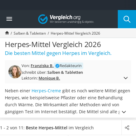
Die beliebtesten Vergleiche nach Kategorie
Vergleich
Drogerie
Inhalator
Salben & Tabletten
Herpes-Mittel Vergleich 2026
Haarschneider
Rollator
Herpes-Mittel Vergleich 2026
Braun Rasierer
Die besten Mittel gegen Herpes im Vergleich.
Katzenklappe (Chip)
Rasierer
Von:
Franziska B.
Redakteurin
Masturbator
schreibt über:
Salben & Tabletten
Massagepistole
Lektorin:
Monique B.
Epilierer
Reisehaartrockner
Neben einer
Herpes-Creme
gibt es noch weitere Mittel gegen
Eiweißpulver
Herpes, wie beispielsweise Pflaster oder eine Behandlung
Magnesiumpräparat
durch Wärme. Die Wirksamkeit aller Methoden wird von
Katzenklappe
gängigen Test im Internet bestätigt. Die Mittel sind alle
gut
Nackenmassagegerät
für unterwegs geeignet,
da sie in kleinen Tuben oder
Zeckenschutz Katze
Packungen angeboten werden.
Wählen Sie jetzt aus unserer
1 - 2 von 11:
Beste Herpes-Mittel
im Vergleich
leichter Haartrockner
Vergleichstabelle
ein Herpes-Mittel mit einer sehr guten