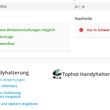
tikal
Ja | Ja
Nachteile
ene Winkeleinstellungen möglich
nur in Schwar
 Montage
rwendbar
dyhalterung
Tophot Handyhalte
80 Bewertungen
t lieferbar
)
vi-Halterung
tt Vergleich
h und weitere Angebote