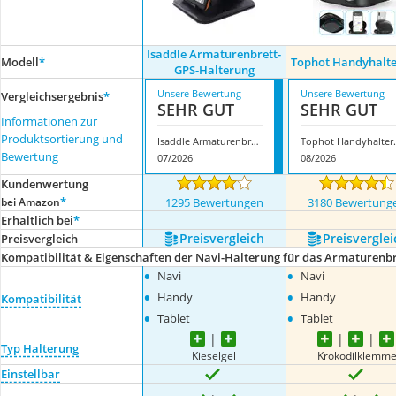
Isaddle Armaturenbrett-
Modell
*
Tophot Handyhalt
GPS-Halterung
Unsere Bewertung
Unsere Bewertung
Vergleichsergebnis
*
SEHR GUT
SEHR GUT
Informationen zur
Produktsortierung und
Isaddle Armaturenbrett-GPS-Halterung
Tophot 
Bewertung
07/2026
08/2026
Kundenwertung
*
bei Amazon
1295 Bewertungen
3180 Bewertung
Erhältlich bei
*
Preis­vergleich
Preis­verglei
Preis­vergleich
Kompatibilität & Eigenschaften der Navi-Halterung für das Armaturenbr
•
•
Navi
Navi
•
•
Handy
Handy
Kompatibilität
•
•
Tablet
Tablet
Typ Halterung
Kieselgel
Krokodilklemm
Einstellbar