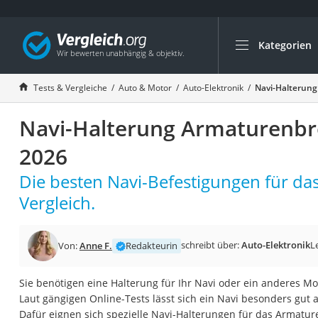
Kategorien
Die beliebtesten V
Auto & Motor
Tests & Vergleiche
Auto & Motor
Auto-Elektronik
Navi-Halterung
Fahrradträger-Anh
Navi-Halterung Armaturenbre
Fahrradträger
Fahrradträger (A
2026
Fahrradträger 3 F
Die besten Navi-Befestigungen für da
Benzinkanister (20 
Vergleich.
Dashcam
Fahrradträger E-Bi
schreibt über:
Auto-Elektronik
L
Von:
Anne F.
Redakteurin
Benzinkanister
Marderschreck
Sie benötigen eine Halterung für Ihr Navi oder ein anderes M
Laut gängigen Online-Tests lässt sich ein Navi besonders gut
Wagenheber 3t
Dafür eignen sich spezielle Navi-Halterungen für das Armatur