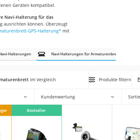
nmobil
denen Geräten kompatibel.
er
re Navi-Halterung für das
big ausrichten können. Überzeugt
maturenbrett-GPS-Halterung
*
mit
/55 R16
gerät
pressor
Navi-Halterungen
Navi-Halterungen für Armaturenbrett
rmaturenbrett
im Vergleich
Produkte filtern
Kundenwertung
Sorti
eger
Bestseller