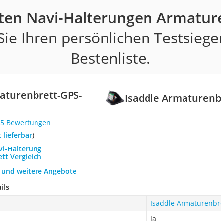
ten Navi-Halterungen Armatur
ie Ihren persönlichen Testsiege
Bestenliste.
aturenbrett-GPS-
Isaddle Armaturenb
95 Bewertungen
t lieferbar
)
vi-Halterung
tt Vergleich
h und weitere Angebote
ils
Isaddle Armaturenbr
Ja