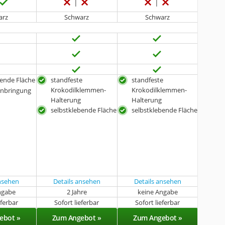
arz
Schwarz
Schwarz
bende Fläche
standfeste
standfeste
Krokodilklemmen-
Krokodilklemmen-
Anbringung
Halterung
Halterung
selbstklebende Fläche
selbstklebende Fläche
ansehen
Details ansehen
Details ansehen
ngabe
2 Jahre
keine Angabe
eferbar
Sofort lieferbar
Sofort lieferbar
ebot »
Zum Angebot »
Zum Angebot »