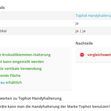
ils
Tophot Handyhalter
Ja
tikal
Ja | Ja
Nachteile
e Krokodilklemmen-Halterung
vergleichswei
el kann eingestellt werden
die vertikale Verwendung
bende Fläche
rau
erhältlich
worten zu Tophot Handyhalterung
eräte kann man die Handyhalterung der Marke Tophot benutzen?