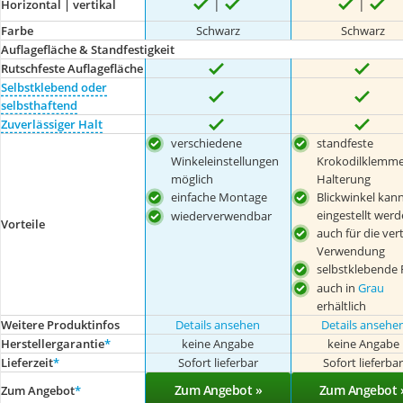
Horizontal | vertikal
Farbe
Schwarz
Schwarz
Auflagefläche & Standfestigkeit
Rutschfeste Auflagefläche
Selbstklebend oder
selbsthaftend
Zuverlässiger Halt
verschiedene
standfeste
Winkeleinstellungen
Krokodilklemme
möglich
Halterung
einfache Montage
Blickwinkel kan
eingestellt wer
wiederverwendbar
Vorteile
auch für die vert
Verwendung
selbstklebende 
auch in
Grau
erhältlich
Weitere Produktinfos
Details ansehen
Details ansehe
Herstellergarantie
*
keine Angabe
keine Angabe
Lieferzeit
*
Sofort lieferbar
Sofort lieferba
Zum Angebot »
Zum Angebot 
Zum Angebot
*