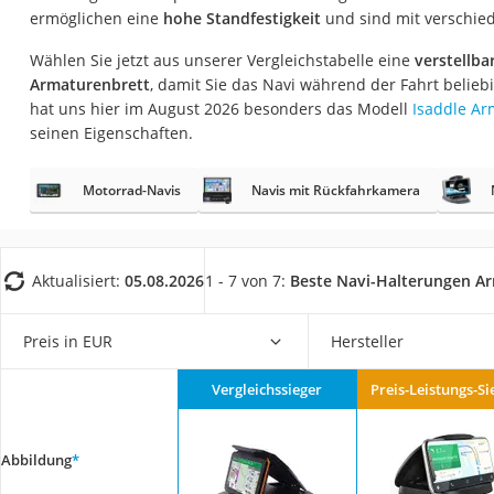
AGM-Batterie Woh
ermöglichen eine
hohe Standfestigkeit
und sind mit verschie
Thule-Fahrradträg
Wählen Sie jetzt aus unserer Vergleichstabelle eine
verstellba
Armaturenbrett
, damit Sie das Navi während der Fahrt belie
FM-Transmitter
hat uns hier im August 2026 besonders das Modell
Isaddle Ar
Sommerreifen 205
seinen Eigenschaften.
Autobatterie-Lade
Motorrad-Navis
Navis mit Rückfahrkamera
Starthilfe mit Kom
Alkoholtester
Felgenbaum
Aktualisiert:
05.08.2026
1 - 7 von 7:
Beste Navi-Halterungen A
Diesel-Additiv
Wagenheber
Preis in EUR
Hersteller
Service
Vergleichssieger
Preis-Leistungs-Si
Abbildung
*