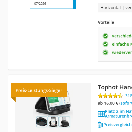
07/2026
Horizontal | ver
Vorteile
verschied
einfache
wiederve
Tophot Han
Preis-Leistungs-Sieger
31
ab 16,00 €
(
Sofor
Platz 2 im Na
Armaturenbre
Preisvergleic