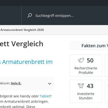
ergleiche nach Kategorie
 Armaturenbrett Vergleich 2026
ängerkupplung (4 Fahrräder)
tt Vergleich
Fakten zum 
nhängerkupplung)
ahrräder
50
s Armaturenbrett im
l)
Recherchierte
Produkte
ke
ektorin:
Nele B.
43
Investierte
obilgerät wie Handy oder
Tablet
?
Stunden
 am Armaturenbrett anbringen.
enbrett optimal. Diese