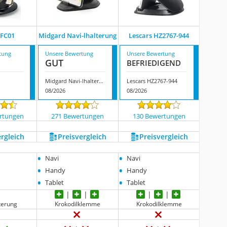
 FC01
Midgard Navi-lhalterung
Lescars HZ2767-944
tung
Unsere Bewertung
Unsere Bewertung
GUT
BEFRIE­DI­GEND
Midgard Navi-lhalterung
Lescars HZ2767-944
08/2026
08/2026
rtungen
271 Bewertungen
130 Bewertungen
ergleich
Preis­vergleich
Preis­vergleich
•
•
Navi
Navi
•
•
Handy
Handy
•
•
Tablet
Tablet
terung
Krokodilklemme
Krokodilklemme