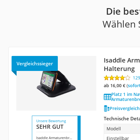
Die bes
Wählen S
Isaddle Arm
Vergleichssieger
Halterung
12
ab 16,00 €
(
Sofor
Platz 1 im Na
Armaturenbre
Preisvergleic
Technische Deta
Unsere Bewertung
SEHR GUT
Modell
Isaddle Armaturenbrett-GPS-Halterung
Einstellbar