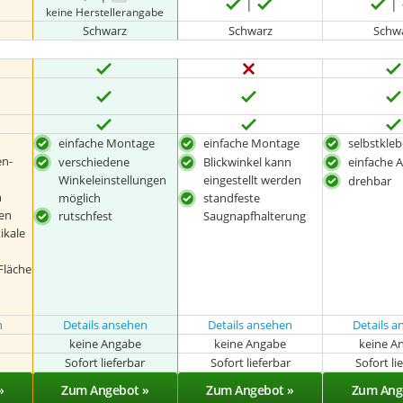
keine Herstellerangabe
Schwarz
Schwarz
Schw
einfache Montage
einfache Montage
selbstkle
n-
verschiedene
Blickwinkel kann
einfache 
Winkeleinstellungen
eingestellt werden
drehbar
n
möglich
standfeste
den
rutschfest
Saugnapfhalterung
ikale
Fläche
n
Details ansehen
Details ansehen
Details 
keine Angabe
keine Angabe
keine A
r
Sofort lieferbar
Sofort lieferbar
Sofort li
»
Zum Angebot »
Zum Angebot »
Zum Ang