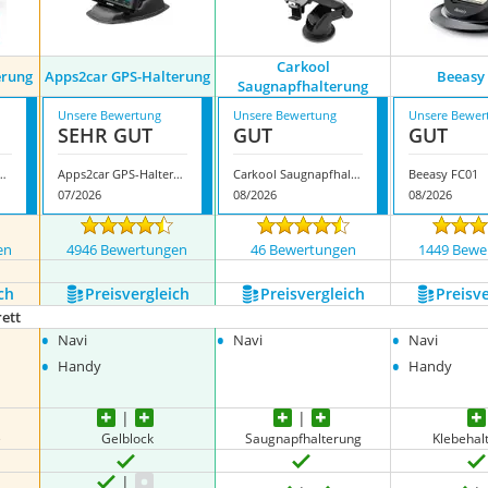
Carkool
erung
Apps2car GPS-Halterung
Beeasy
Saugnapfhalterung
Unsere Bewertung
Unsere Bewertung
Unsere Bewer
SEHR GUT
GUT
GUT
Handyhalterung
Apps2car GPS-Halterung
Carkool Saugnapfhalterung
Beeasy FC01
07/2026
08/2026
08/2026
en
4946 Bewertungen
46 Bewertungen
1449 Bewe
ch
Preis­vergleich
Preis­vergleich
Preis­v
ett
•
•
•
Navi
Navi
Navi
•
•
Handy
Handy
e
Gelblock
Saugnapfhalterung
Klebehal