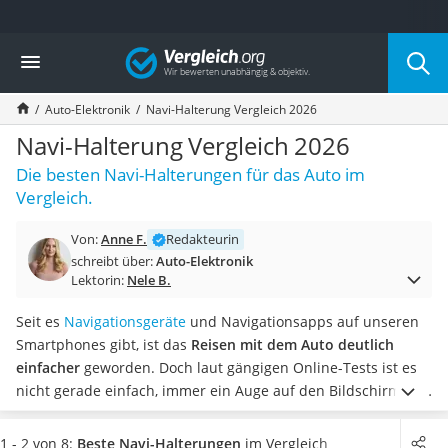
Die beliebtesten Vergleiche nach Kategorie
Vergleich
Auto & Motor
Fahrradträger-Anhängerkupplung (4 Fahrräder)
Auto-Elektronik
Navi-Halterung Vergleich 2026
Fahrradträger
Fahrradträger (Anhängerkupplung)
Navi-Halterung Vergleich 2026
Fahrradträger 3 Fahrräder
Die besten Navi-Halterungen für das Auto im
Benzinkanister (20 l)
Vergleich.
Dashcam
Fahrradträger E-Bike
Von:
Anne F.
Redakteurin
Benzinkanister
schreibt über:
Auto-Elektronik
Marderschreck
Lektorin:
Nele B.
Wagenheber 3t
AGM-Batterie Wohnmobil
Seit es
Navigationsgeräte
und Navigationsapps auf unseren
Thule-Fahrradträger
Smartphones gibt, ist das
Reisen mit dem Auto deutlich
FM-Transmitter
einfacher
geworden. Doch laut gängigen Online-Tests ist es
Sommerreifen 205/55 R16
nicht gerade einfach, immer ein Auge auf den Bildschirm zu
Autobatterie-Ladegerät
haben. Vor allem bei viel Verkehr sollten Sie sich auf das
Starthilfe mit Kompressor
Geschehen auf den Straßen konzentrieren. Mit einer
1 - 2 von 8:
Beste Navi-Halterungen
im Vergleich