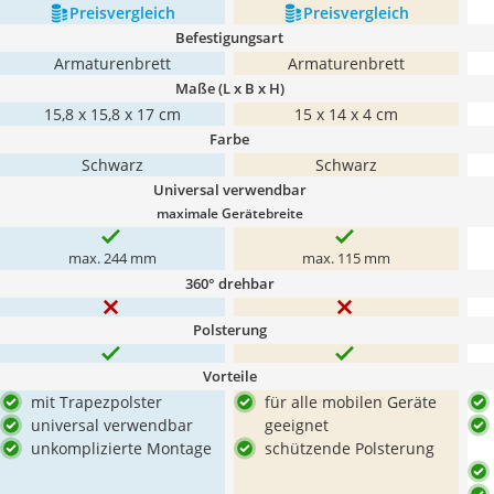
Preis­vergleich
Preis­vergleich
Befestigungsart
Armaturenbrett
Armaturenbrett
Maße (L x B x H)
15,8 x 15,8 x 17 cm
15 x 14 x 4 cm
Farbe
Schwarz
Schwarz
Universal verwendbar
maximale Gerätebreite
max. 244 mm
max. 115 mm
360° drehbar
Polsterung
Vorteile
mit Trapezpolster
für alle mobilen Geräte
universal verwendbar
geeignet
unkomplizierte Montage
schützende Polsterung