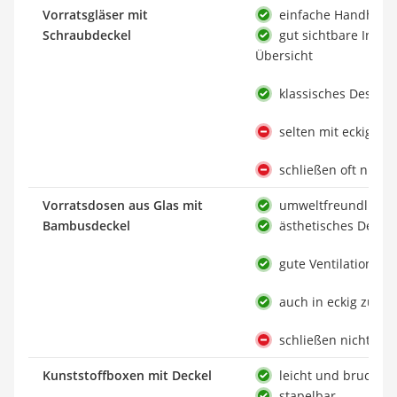
Vorratsgläser mit
einfache Handhab
Schraubdeckel
gut sichtbare Inhalt
Übersicht
klassisches Design
selten mit eckige
schließen oft nicht 
Vorratsdosen aus Glas mit
umweltfreundliche 
Bambusdeckel
ästhetisches Desig
gute Ventilation für
auch in eckig zu 
schließen nicht mot
Kunststoffboxen mit Deckel
leicht und bruchsic
stapelbar