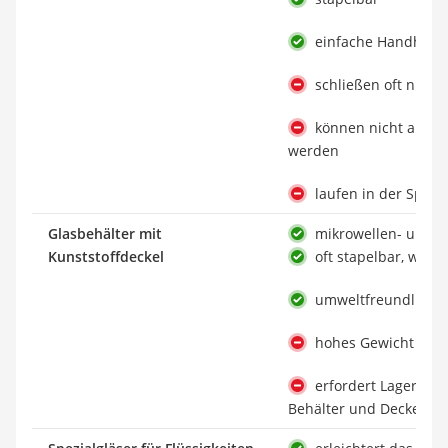
einfache Handhab
schließen oft nicht
können nicht am D
werden
laufen in der Spül
Glasbehälter mit
mikrowellen- und s
Kunststoffdeckel
oft stapelbar, was P
umweltfreundliche
hohes Gewicht
erfordert Lagerkapa
Behälter und Deckel