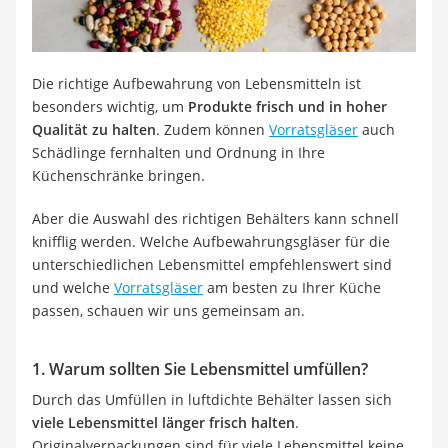
Tierhaarstaubsauger
Ecovacs-Saugroboter
Nespresso-Maschine
Messerschärfer
Die richtige Aufbewahrung von Lebensmitteln ist
Service
besonders wichtig, um
Produkte frisch und in hoher
Qualität zu halten
. Zudem können
Vorratsgläser
auch
Schädlinge fernhalten und Ordnung in Ihre
Küchenschränke bringen.
Aber die Auswahl des richtigen Behälters kann schnell
knifflig werden. Welche Aufbewahrungsgläser für die
unterschiedlichen Lebensmittel empfehlenswert sind
und welche
Vorratsgläser
am besten zu Ihrer Küche
passen, schauen wir uns gemeinsam an.
1. Warum sollten Sie Lebensmittel umfüllen?
Durch das Umfüllen in luftdichte Behälter lassen sich
viele Lebensmittel länger frisch halten
.
Originalverpackungen sind für viele Lebensmittel keine