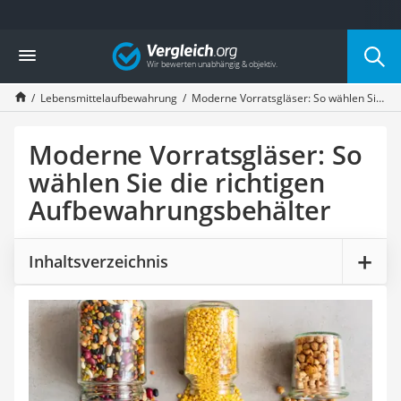
Die beliebtesten Vergleiche nach Kategorie
Vergleich
Haushalt
Wassersprudler
Lebensmittelaufbewahrung
Moderne Vorratsgläser: So wählen Sie die richtigen Aufbewahrungsbehälter
Zentralstaubsauger
Brotbackautomat
Wischroboter
Moderne Vorratsgläser: So
Wäschespinne
wählen Sie die richtigen
Industriestaubsauger
Aufbewahrungsbehälter
Spülmaschinentabs
Akku-Staubsauger
Eierkocher
Inhaltsverzeichnis
AEG-Waschmaschine
Saug-Wisch-Roboter
Handstaubsauger
Milchaufschäumer
Kondenstrockner
Reiskocher
Heißwasserspender