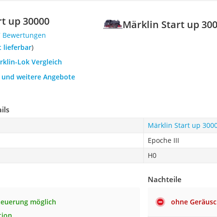
rt up 30000
Märklin Start up 30
7 Bewertungen
t lieferbar
)
rklin-Lok Vergleich
h und weitere Angebote
ils
Märklin Start up 300
Epoche III
H0
Nachteile
Steuerung möglich
ohne Geräusc
tion