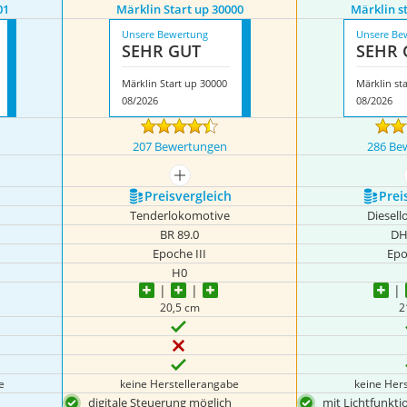
01
Märklin Start up 30000
Märklin s
Unsere Bewertung
Unsere Be
SEHR GUT
SEHR 
Märklin Start up 30000
Märklin st
08/2026
08/2026
207 Bewertungen
286 Be
igen
mehr anzeigen
Preis­vergleich
Prei
Tenderlokomotive
Diesel
BR 89.0
DH
Epoche III
Epo
H0
20,5 cm
2
e
keine Herstellerangabe
keine Her
digitale Steuerung möglich
mit Lichtfunkti