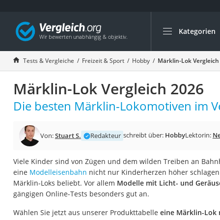
Kategorien
Die beliebtesten V
Freizeit & Sport
Tests & Vergleiche
Freizeit & Sport
Hobby
Märklin-Lok Vergleich
Gartentrampolin
Märklin-Lok Vergleich 2026
Trampolin
Metalldetektor
Die besten Märklin-Lokomotiven im Ve
Eufab-Fahrradträg
Trampolin 366 cm
schreibt über:
Hobby
Lektorin:
Ne
Von:
Stuart S.
Redakteur
Fahrradschloss
Viele Kinder sind von Zügen und dem wilden Treiben an Bahnh
Aluminium-Koffer
eine
Modelleisenbahn
nicht nur Kinderherzen höher schlagen
Futterboot
Märklin-Loks beliebt. Vor allem
Modelle mit Licht- und Geräu
gängigen Online-Tests besonders gut an.
Air Bike
E-Bike-Dreirad
Wählen Sie jetzt aus unserer Produkttabelle
eine Märklin-Lok 