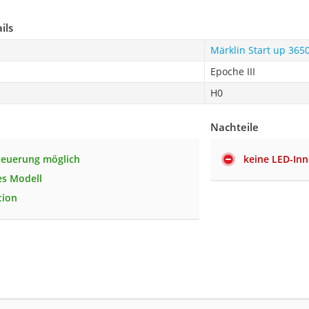
ils
Märklin Start up 365
Epoche III
H0
Nachteile
Steuerung möglich
keine LED-In
es Modell
tion