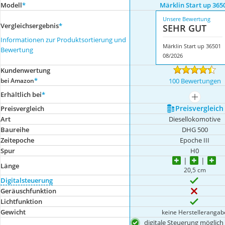
Modell
*
Märklin Start up 365
Unsere Bewertung
Vergleichsergebnis
*
SEHR GUT
Informationen zur Produktsortierung und
Märklin Start up 36501
Bewertung
08/2026
Kundenwertung
*
bei Amazon
100 Bewertungen
Erhältlich bei
*
mehr anze
Preis­vergleich
Preis­vergleich
Art
Diesellokomotive
Baureihe
DHG 500
Zeitepoche
Epoche III
Spur
H0
Länge
20,5 cm
Digitalsteuerung
Geräuschfunktion
Lichtfunktion
Gewicht
keine Herstellerangab
digitale Steuerung möglich