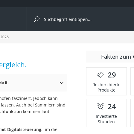
ergleiche nach Kategorie
 2026
Fakten zum 
rgleich.
er
29
le B.
Recherchierte
Produkte
öfen fasziniert. Jedoch kann
24
 lassen. Auch bei Sammlern sind
schfunktion
kommen laut
Investierte
Stunden
mit Digitalsteuerung
, um die