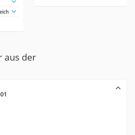
eich
r aus der
501