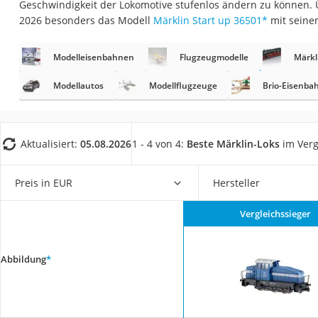
Geschwindigkeit der Lokomotive stufenlos ändern zu können. 
Trekkingschuhe H
2026 besonders das Modell
Märklin Start up 36501
*
mit seine
Reisetasche mit Ro
Klimmzugstation
Modelleisenbahnen
Flugzeugmodelle
Märkl
Koffer
Modellautos
Modellflugzeuge
Brio-Eisenba
Nachtsichtgerät
Faltschloss
Aktualisiert:
05.08.2026
1 - 4 von 4:
Beste Märklin-Loks
im Verg
Handgepäck-Koffe
Vibrationsplatte
Preis in EUR
Hersteller
Wanderschuhe He
Sicherheitsweste R
Vergleichssieger
Service
Abbildung
*