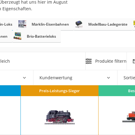
Überzeugt hat uns hier im August
erren
n Eigenschaften.
llen
in-Loks
Märklin-Eisenbahnen
Modellbau-Ladegeräte
hnen
Brio-Batterieloks
leich
Produkte filtern
r
Kundenwertung
Sorti
rren
eiten
Preis-Leistungs-Sieger
Bes