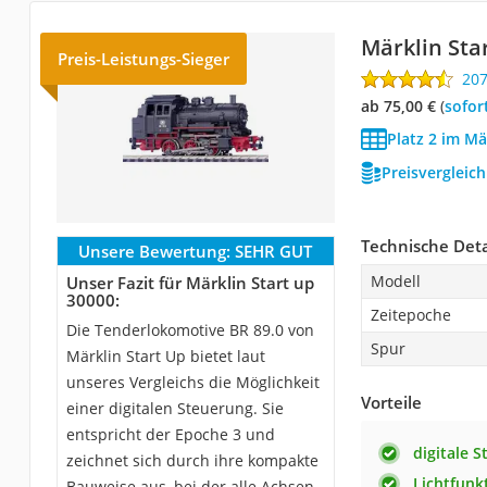
Märklin Sta
Preis-Leistungs-Sieger
20
ab 75,00 €
(
Sofor
Platz 2 im Mä
Preisvergleic
Technische Deta
Unsere Bewertung:
SEHR GUT
Modell
Unser Fazit für Märklin Start up
30000:
Zeitepoche
Die Tenderlokomotive BR 89.0 von
Spur
Märklin Start Up bietet laut
unseres Vergleichs die Möglichkeit
Vorteile
einer digitalen Steuerung. Sie
entspricht der Epoche 3 und
digitale 
zeichnet sich durch ihre kompakte
Lichtfunk
Bauweise aus, bei der alle Achsen