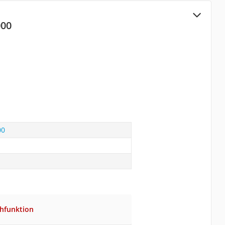
000
00
hfunktion