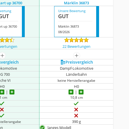
tart up 36700
Märklin 36873
wertung
Unsere Bewertung
GUT
GUT
art up 36700
Märklin 36873
08/2026
wertungen
22 Bewertungen
mehr anzeigen
mehr anzeigen
s­vergleich
Preis­vergleich
lokomotive
Dampf-Lokomotive
G 700
Länderbahn
che VI
keine Herstellerangabe
H0
H0
1 cm
10,8 cm
390 g
stellerangabe
on
langes Modell