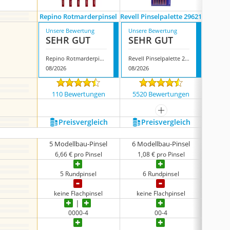
Repino Rotmarderpinsel
Revell Pinselpalette 29621
Nic
Unsere Bewertung
Unsere Bewertung
Unsere
SEHR GUT
SEHR GUT
SEH
Repino Rotmarderpinsel
Revell Pinselpalette 29621
Nicpro 
08/2026
08/2026
08/202
110 Bewertungen
5520 Bewertungen
819
mehr anzeigen
Preis­vergleich
Preis­vergleich
P
5 Modellbau-Pinsel
6 Modellbau-Pinsel
11 Mo
6,66 € pro Pinsel
1,08 € pro Pinsel
1,2
5 Rundpinsel
6 Rundpinsel
8
keine Flachpinsel
keine Flachpinsel
3
0000-4
00-4