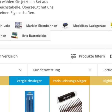
b wählen Sie jetzt ein
Set aus
erren
eichstabelle. Überzeugt hat uns
llen
seinen Eigenschaften.
in-Loks
Märklin-Eisenbahnen
Modellbau-Ladegeräte
hnen
Brio-Batterieloks
r
 Vergleich
Produkte filtern
rren
Kundenwertung
Sorti
eiten
Vergleichssieger
Preis-Leistungs-Sieger
Highl