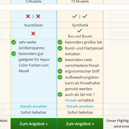
5 Modelle
15 Modelle
Kunstfaser
Synthetik
Box und Beutel
sehr weite
besonders großes Set
Größenspanne
Rund- und Flachpinsel
besonders gut
enhalten
geeignet für Aqua-
besonders viele
Color-Farben von
verschiedene Pinsel
Revell
ergonomischer Griff
Aufbewahrungsbox
kann als Pinselhalter
genutzt werden
auch als Set mit
7
Pinseln
erhältlich
Details ansehen
Details ansehen
Sofort lieferbar
Sofort lieferbar
odukt
Unser Highli
Zum Angebot »
Zum Angebot »
wird ermit