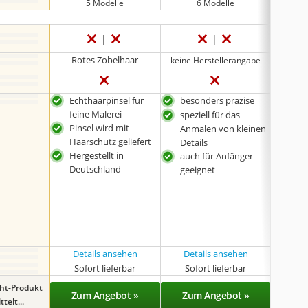
5 Modelle
6 Modelle
Rotes Zobelhaar
keine Herstellerangabe
Echthaarpinsel für
besonders präzise
groß
feine Malerei
speziell für das
erg
Pinsel wird mit
Anmalen von kleinen
für
Haarschutz geliefert
Details
Pro
Hergestellt in
auch für Anfänger
gee
Deutschland
geeignet
Details ansehen
Details ansehen
Det
Sofort lieferbar
Sofort lieferbar
Sof
ght-Produkt
Zum Angebot »
Zum Angebot »
Zu
telt...