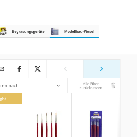
Begrasungsgeräte
Modellbau-Pinsel
Alle Filter
eren nach
zurücksetzen
ight