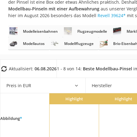
der Pinsel ist eine Box oder etwas Ähnliches praktisch. Deshal
Trekkingschuhe H
Modellbau-Pinseln mit einer Aufbewahrung
aus unserer Vergl
Reisetasche mit Ro
hier im August 2026 besonders das Modell
Revell 39624
*
mit 
Klimmzugstation
Modelleisenbahnen
Flugzeugmodelle
Märkl
Koffer
Nachtsichtgerät
Modellautos
Modellflugzeuge
Brio-Eisenba
Faltschloss
Handgepäck-Koffe
Aktualisiert:
06.08.2026
1 - 8 von 14:
Beste Modellbau-Pinsel
im
Vibrationsplatte
Wanderschuhe He
Preis in EUR
Hersteller
Sicherheitsweste R
Highlight
Highlight
Service
Abbildung
*