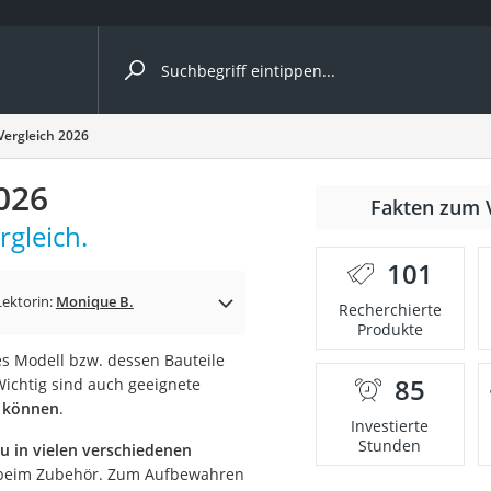
ergleiche nach Kategorie
Vergleich 2026
026
Fakten zum 
rgleich.
er
101
Lektorin:
Monique B.
Recherchierte
Produkte
s Modell bzw. dessen Bauteile
85
Wichtig sind auch geeignete
n können
.
Investierte
Stunden
u in vielen verschiedenen
 beim Zubehör. Zum Aufbewahren