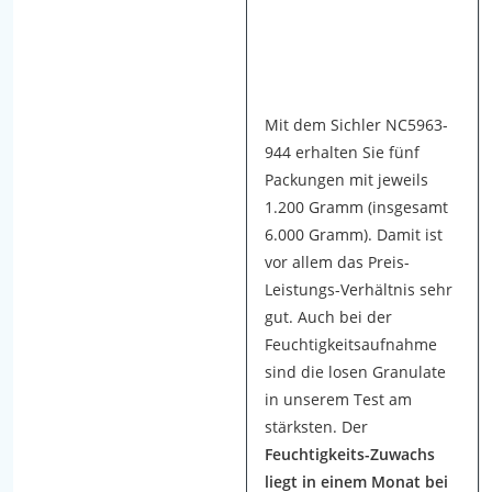
e
r
-
G
r
Mit dem Sichler NC5963-
a
944 erhalten Sie fünf
n
Packungen mit jeweils
u
1.200 Gramm (insgesamt
l
6.000 Gramm). Damit ist
a
vor allem das Preis-
t
Leistungs-Verhältnis sehr
-
gut. Auch bei der
T
Feuchtigkeitsaufnahme
e
sind die losen Granulate
s
in unserem Test am
t
stärksten. Der
l
Feuchtigkeits-Zuwachs
i
liegt in einem Monat bei