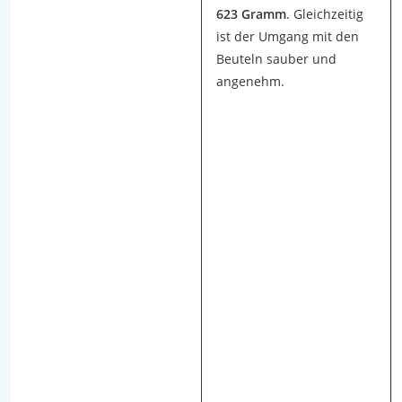
e
623 Gramm
. Gleichzeitig
f
ist der Umgang mit den
e
Beuteln sauber und
i
angenehm.
n
e
n
M
o
n
a
t
l
a
n
g
i
n