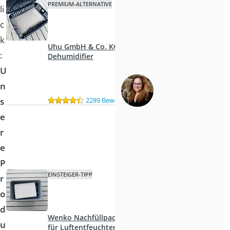
PREMIUM-ALTERNATIVE
li
c
k
Uhu GmbH & Co. KG
:
Dehumidifier
U
n
2289 Bewertungen
s
e
r
e
P
EINSTEIGER-TIPP
r
o
d
Wenko Nachfüllpack
u
für Luftentfeuchter