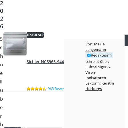
2
0
2
6
TESTSIEGER
S
Von:
Maria
c
Lengemann
h
Redakteurin
schreibt über:
Sichler NC5963-944
n
Luftreiniger &
e
Viren-
Ionisatoren
ll
Lektorin:
Kerstin
Herbergs
963 Bewertungen
ü
b
e
r
b