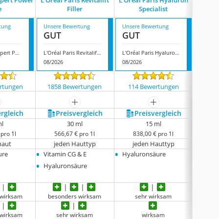
xpert Power
L'Oréal Paris Revitalift
L'Oréal Paris Hyaluron
L'Oréal 
e
Filler
Specialist
Pro-K
tung
Unsere Bewertung
Unsere Bewertung
Unsere
GUT
GUT
GUT
Loreal Men Expert Power Age
L'Oréal Paris Revitalift Filler
L'Oréal Paris Hyaluron Specialist
08/2026
08/2026
08/202
rtungen
1858 Bewertungen
114 Bewertungen
339
ehr anzeigen
mehr anzeigen
mehr anzeigen
ergleich
Preis­vergleich
Preis­vergleich
P
ml
30 ml
15 ml
pro 1l
566,67 € pro 1l
838,00 € pro 1l
73
haut
jeden Hauttyp
jeden Hauttyp
je
•
•
•
ure
Vitamin CG & E
Hyaluronsäure
Kolla
•
Fragm
Hyaluronsäure
 wirksam
besonders wirksam
sehr wirksam
 wirksam
sehr wirksam
wirksam