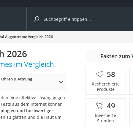
ergleiche nach Kategorie
éal-Augencreme Vergleich 2026
h 2026
Fakten zum 
mes im Vergleich.
58
, Ohren & Atmung
p)
Recherchierte
Produkte
eten eine effektive Lösung gegen
49
 Tests aus dem Internet können
nologien und hochwertiger
Investierte
hen zu glätten und die Haut um
Stunden