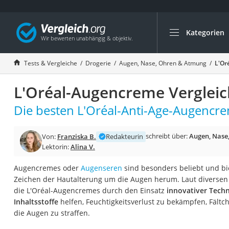
Kategorien
Die beliebtesten V
Drogerie
Tests & Vergleiche
Drogerie
Augen, Nase, Ohren & Atmung
L'Or
Inhalator
L'Oréal-Augencreme Vergleic
Haarschneider
Rollator
Die besten L'Oréal-Anti-Age-Augencre
Braun Rasierer
schreibt über:
Augen, Nase
Von:
Franziska B.
Redakteurin
Katzenklappe (Chi
Lektorin:
Alina V.
Rasierer
Augencremes oder
Augenseren
sind besonders beliebt und bi
Masturbator
Zeichen der Hautalterung um die Augen herum. Laut diversen
Massagepistole
die L'Oréal-Augencremes durch den Einsatz
innovativer Tech
Inhaltsstoffe
helfen, Feuchtigkeitsverlust zu bekämpfen, Fältc
Epilierer
die Augen zu straffen.
Reisehaartrockner