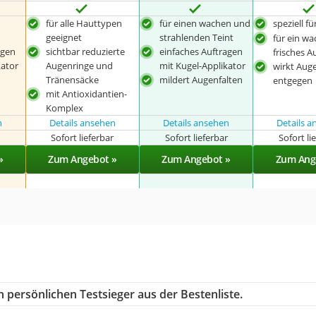
für alle Hauttypen
für einen wachen und
speziell f
geeignet
strahlenden Teint
für ein wa
agen
sichtbar reduzierte
einfaches Auftragen
frisches 
kator
Augenringe und
mit Kugel-Applikator
wirkt Aug
Tränensäcke
mildert Augenfalten
entgegen
mit Antioxidantien-
Komplex
n
Details ansehen
Details ansehen
Details 
r
Sofort lieferbar
Sofort lieferbar
Sofort li
»
Zum Angebot »
Zum Angebot »
Zum Ang
 persönlichen Testsieger aus der Bestenliste.