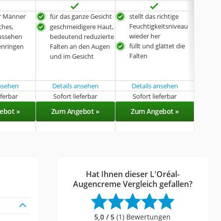
ür Männer
für das ganze Gesicht
stellt das richtige
zur
Feuchtigkeitsniveau
Pfle
ches,
geschmeidigere Haut,
wieder her
der
Aussehen
bedeutend reduzierte
füllt und glättet die
int
enringen
Falten an den Augen
Falten
von
und im Gesicht
bei 
ansehen
Details ansehen
Details ansehen
eferbar
Sofort lieferbar
Sofort lieferbar
Sof
ebot »
Zum Angebot »
Zum Angebot »
Zu
Hat Ihnen dieser L'Oréal-
Augencreme Vergleich gefallen?
5,0 / 5
(1) Bewertungen