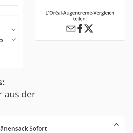
L'Oréal-Augencreme-Vergleich
teilen:
es
s:
r aus der
Tränensack Sofort