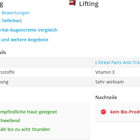
ng
Lifting
8 Bewertungen
t lieferbar
)
Oréal-Augencreme Vergleich
h und weitere Angebote
ils
L'Oréal Paris Anti-Tr
tsstoffe
Vitamin E
kung
Sehr wirksam
Nachteile
empfindliche Haut geeignet
kein Bio-Prod
chwellend
ält bis zu acht Stunden