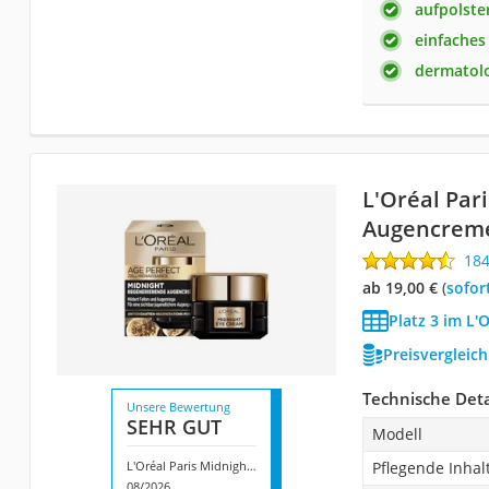
aufpolste
einfaches
dermatolo
L'Oréal Par
Augencrem
18
ab 19,00 €
(
Sofor
Platz 3 im L'
Preisvergleic
Technische Deta
Unsere Bewertung
SEHR GUT
Modell
L'Oréal Paris Midnight Augencreme
Pflegende Inhal
08/2026