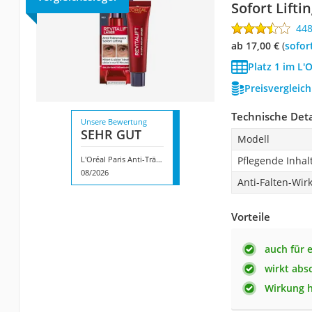
Sofort Lifti
44
ab 17,00 €
(
Sofor
Platz 1 im L'
Preisvergleic
Technische Deta
Unsere Bewertung
SEHR GUT
Modell
L'Oréal Paris Anti-Tränensack Sofort Lifting
Pflegende Inhal
08/2026
Anti-Falten-Wir
Vorteile
auch für 
wirkt abs
Wirkung h