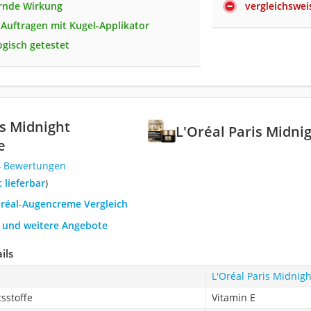
rnde Wirkung
vergleichswei
 Auftragen mit Kugel-Applikator
gisch getestet
is Midnight
L'Oréal Paris Midn
e
4 Bewertungen
t lieferbar
)
Oréal-Augencreme Vergleich
h und weitere Angebote
ils
L'Oréal Paris Midni
tsstoffe
Vitamin E