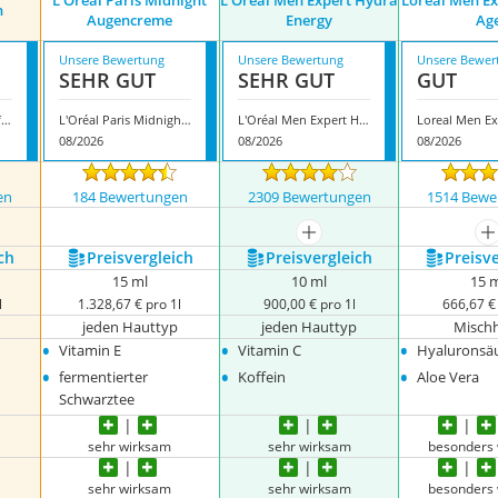
L'Oréal Paris Midnight
L'Oréal Men Expert ‎Hydra
Loreal Men E
n
Augencreme
Energy
Ag
Unsere Bewertung
Unsere Bewertung
Unsere Bewer
SEHR GUT
SEHR GUT
GUT
L'Oréal Paris Revitalift Filler Hyaluron Augenpflege
L'Oréal Paris Midnight Augencreme
L'Oréal Men Expert ‎Hydra Energy
08/2026
08/2026
08/2026
en
184 Bewertungen
2309 Bewertungen
1514 Bewe
nzeigen
mehr anzeigen
m
ch
Preis­vergleich
Preis­vergleich
Preis­v
15 ml
10 ml
15 
l
1.328,67 € pro 1l
900,00 € pro 1l
666,67 € 
jeden Hauttyp
jeden Hauttyp
Misch
•
•
•
Vitamin E
Vitamin C
Hyaluronsä
•
•
•
fermentierter
Koffein
Aloe Vera
Schwarztee
sehr wirksam
sehr wirksam
besonders
sehr wirksam
sehr wirksam
besonders