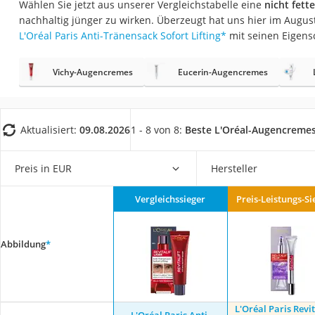
Wählen Sie jetzt aus unserer Vergleichstabelle eine
nicht fet
Eiweißpulver
nachhaltig jünger zu wirken. Überzeugt hat uns hier im Augu
Magnesiumpräpar
L'Oréal Paris Anti-Tränensack Sofort Lifting
*
mit seinen Eigens
Katzenklappe
Vichy-Augencremes
Eucerin-Augencremes
Nackenmassagege
Zeckenschutz Katz
leichter Haartrock
Aktualisiert:
09.08.2026
1 - 8 von 8:
Beste L'Oréal-Augencreme
Philips-Sonicare-
Schildkrötenhaus
Preis in EUR
Hersteller
Mineralfutter Pfer
Vergleichssieger
Preis-Leistungs-Si
Massagegerät
Service
Abbildung
*
L'Oréal Paris Revit