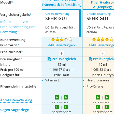
L'Oréal Paris Anti-
Modell
*
Filler Hyaluro
Tränensack Sofort Lifting
Augenpflege
Unsere Bewertung
Unsere Bewertung
Vergleichsergebnis
*
SEHR GUT
SEHR GUT
Informationen zur
Produktsortierung und
L'Oréal Paris Anti-Tränensack Sofort Lifting
Bewertung
08/2026
08/2026
Kundenwertung
*
bei Amazon
448 Bewertungen
1148 Bewertung
Erhältlich bei
*
mehr anzeigen
mehr a
Preis­vergleich
Preis­verglei
Preis­vergleich
Inhalt
15 ml
15 ml
Preis pro 100 ml
1.196,67 € pro 1l
1.063,33 € pro 1
Geeignet für
reife Haut
jeden Hauttyp
•
•
Vitamin E
Hyaluronsäure
•
Pflegende Inhaltsstoffe
Pro-Xylane
Anti-Falten-Wirkung
sehr wirksam
sehr wirksam
Gegen Augenringe
sehr wirksam
sehr wirksam