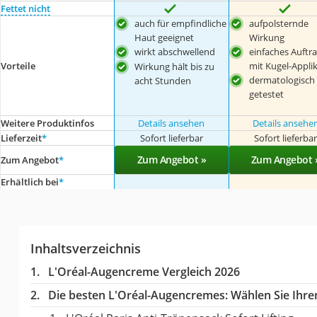
Fettet nicht
auch für empfindliche
aufpolsternde
Haut geeignet
Wirkung
wirkt abschwellend
einfaches Auftr
Vorteile
mit Kugel-Appli
Wirkung hält bis zu
dermatologisch
acht Stunden
getestet
Weitere Produktinfos
Details ansehen
Details ansehe
Lieferzeit
*
Sofort lieferbar
Sofort lieferba
Zum Angebot »
Zum Angebot 
Zum Angebot
*
Erhältlich bei
*
Inhaltsverzeichnis
L'Oréal-Augencreme Vergleich 2026
Die besten L'Oréal-Augencremes:
Wählen Sie Ihren