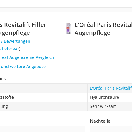
 Revitalift Filler
L'Oréal Paris Revital
ugenpflege
Augenpflege
48 Bewertungen
t lieferbar
)
Oréal-Augencreme Vergleich
h und weitere Angebote
ils
L'Oréal Paris Revitali
tsstoffe
Hyaluronsäure
kung
Sehr wirksam
Nachteile