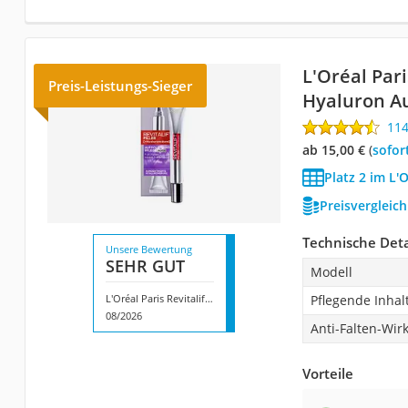
L'Oréal Paris
Preis-Leistungs-Sieger
Hyaluron A
11
ab 15,00 €
(
Sofor
Platz 2 im L'
Preisvergleic
Technische Deta
Unsere Bewertung
SEHR GUT
Modell
L'Oréal Paris Revitalift Filler Hyaluron Augenpflege
Pflegende Inhal
08/2026
Anti-Falten-Wir
Vorteile