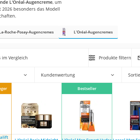
tende L'Oréal-Augencreme
, um
st 2026 besonders das Modell
at
chaften.
La-Roche-Posay-Augencremes
L'Oréal-Augencremes
rät
e
ner
s
im Vergleich
Produkte filtern
Zahnbürste
Kundenwertung
Sorti
d
eger
Bestseller
alift