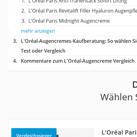
L'Oréal Paris Anti-Tränensack Sofort Lifting
L'Oréal Paris Revitalift Filler Hyaluron Augenpfl
L'Oréal Paris Midnight Augencreme
mehr anzeigen
L'Oréal-Augencremes-Kaufberatung
: So wählen S
Test oder Vergleich
Kommentare zum L'Oréal-Augencreme Vergleich
D
Wählen S
L'Oréal Par
Vergleichssieger