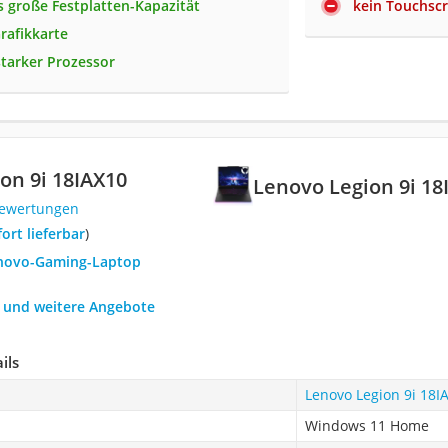
 große Festplatten-Kapazität
kein Touchsc
rafikkarte
starker Prozessor
on 9i 18IAX10
Lenovo Legion 9i 18
Bewertungen
fort lieferbar
)
enovo-Gaming-Laptop
h und weitere Angebote
ils
Lenovo Legion 9i 18I
Windows 11 Home