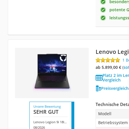
besonders
potente G
leistungs
Lenovo Legi
1 
ab 5.899,00 €
(
So
Platz 2 im L
Vergleich
Preisvergleic
Technische Deta
Unsere Bewertung
SEHR GUT
Modell
Lenovo Legion 9i 18IAX10
Betriebssystem
08/2026