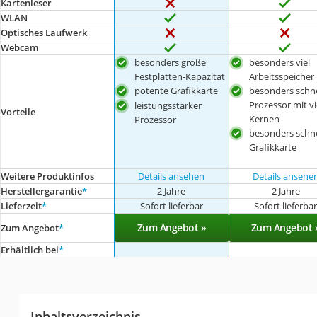
Kartenleser
WLAN
Optisches Laufwerk
Webcam
besonders große
besonders viel
Festplatten-Kapazität
Arbeitsspeicher
potente Grafikkarte
besonders schne
Prozessor mit vi
leistungsstarker
Vorteile
Kernen
Prozessor
besonders schne
Grafikkarte
Weitere Produktinfos
Details ansehen
Details ansehe
Herstellergarantie
*
2 Jahre
2 Jahre
Lieferzeit
*
Sofort lieferbar
Sofort lieferba
Zum Angebot »
Zum Angebot 
Zum Angebot
*
Erhältlich bei
*
Inhaltsverzeichnis