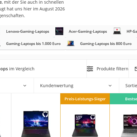
e
, mit der Sie auch in schnellen
ugt hat uns hier im August 2026
genschaften.
Lenovo-Gaming-Laptops
Acer-Gaming-Laptops
HP-Ga
Gaming-Laptops bis 1.000 Euro
Gaming-Laptops bis 800 Euro
on
Euro
tops
im Vergleich
Produkte filtern
chuko
Kundenwertung
Sorti
Preis-Leistungs-Sieger
Bestse