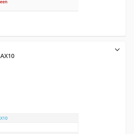
reen
IAX10
AX10