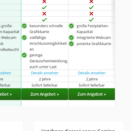
 große
besonders schnelle
große Festplatten-
viel
en-Kapazität
Grafikkarte
Kapazität
Ans
te Webcam
vielfältige
integrierte Webcam
en
Anschlussmöglichkeit
lang
mit
potente Grafikkarte
en
zuve
ndbeleucht
geringe
ger
Geräuschentwicklung,
Wär
auch unter Last
auch
ansehen
Details ansehen
Details ansehen
hre
2 Jahre
2 Jahre
k
eferbar
Sofort lieferbar
Sofort lieferbar
Sof
ebot »
Zum Angebot »
Zum Angebot »
Zu