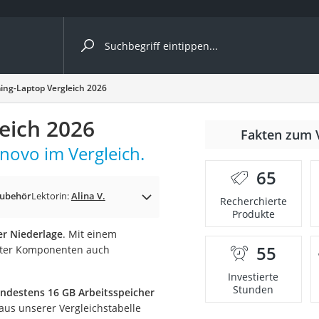
ergleiche nach Kategorie
ng-Laptop Vergleich 2026
eich 2026
Fakten zum 
ovo im Vergleich.
65
Zubehör
Lektorin:
Alina V.
Recherchierte
Produkte
r Niederlage
. Mit einem
55
ster Komponenten auch
onsdrucker
Investierte
Stunden
ndestens 16 GB Arbeitsspeicher
Solarpanel
 aus unserer Vergleichstabelle