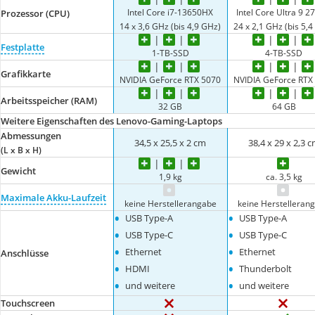
Intel Core i7-13650HX
Intel Core Ultra 9 
Prozessor (CPU)
14 x 3,6 GHz (bis 4,9 GHz)
24 x 2,1 GHz (bis 5,4
Festplatte
1-TB-SSD
4-TB-SSD
Grafikkarte
NVIDIA GeForce RTX 5070
NVIDIA GeForce RTX
Arbeitsspeicher (RAM)
32 GB
64 GB
Weitere Eigenschaften des Lenovo-Gaming-Laptops
Abmessungen
34,5 x 25,5 x 2 cm
38,4 x 29 x 2,3 
(L x B x H)
Gewicht
1,9 kg
ca. 3,5 kg
Maximale Akku-Laufzeit
keine Herstellerangabe
keine Herstelleran
•
•
USB Type-A
USB Type-A
•
•
USB Type-C
USB Type-C
•
•
Ethernet
Ethernet
Anschlüsse
•
•
HDMI
Thunderbolt
•
•
und weitere
und weitere
Touchscreen