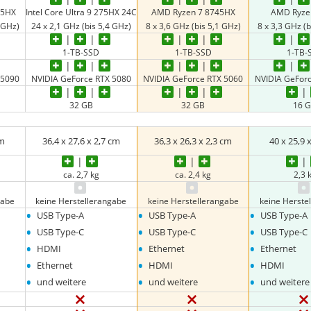
275HX
Intel Core Ultra 9 275HX 24C
AMD Ryzen 7 8745HX
AMD Ryze
 GHz)
24 x 2,1 GHz (bis 5,4 GHz)
8 x 3,6 GHz (bis 5,1 GHz)
8 x 3,3 GHz (b
1-TB-SSD
1-TB-SSD
1-TB-
 5090
NVIDIA GeForce RTX 5080
NVIDIA GeForce RTX 5060
NVIDIA GeFor
32 GB
32 GB
16 
cm
36,4 x 27,6 x 2,7 cm
36,3 x 26,3 x 2,3 cm
40 x 25,9 
ca. 2,7 kg
ca. 2,4 kg
2,3 
gabe
keine Herstellerangabe
keine Herstellerangabe
keine Herste
•
•
•
USB Type-A
USB Type-A
USB Type-A
•
•
•
USB Type-C
USB Type-C
USB Type-C
•
•
•
HDMI
Ethernet
Ethernet
•
•
•
Ethernet
HDMI
HDMI
•
•
•
und weitere
und weitere
und weitere