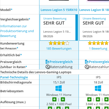
Modell
*
Lenovo Legion 5 15IRX10
Lenovo Legion 9i 1
Unsere Bewertung
Unsere Bewertung
Vergleichsergebnis
*
SEHR GUT
SEHR GUT
Informationen zur
Produktsortierung und
Lenovo Legion 5 15IRX10
Len
Bewertung
08/2026
08/2026
Kundenwertung
*
bei Amazon
185 Bewertungen
1 Bewertung
Erhältlich bei
*
Preis­vergleich
Preis­verglei
Preis­vergleich
Ratenzahlung
Ratenzahlu
Zahlbar in Raten
*
Technische Details des Lenovo-Gaming-Laptops
Panel-Technologie
IPS
IPS
Bildschirmdiagonale
15,1 Zoll
18 Zoll
Betriebssystem
Windows 11 Home
Windows 11 Ho
Auflösung (max.)
2.560 x 1.600 Pixel
3.840 x 2.160 Pix