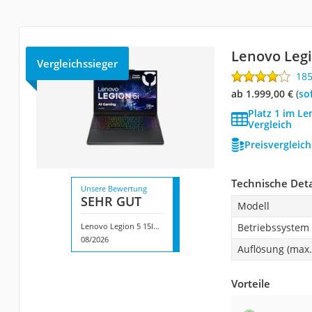
Lenovo Legi
Vergleichssieger
18
ab 1.999,00 €
(
So
Platz 1 im L
Vergleich
Preisvergleic
Technische Deta
Unsere Bewertung
SEHR GUT
Modell
Lenovo Legion 5 15IRX10
Betriebssystem
08/2026
Auflösung (max.
Vorteile