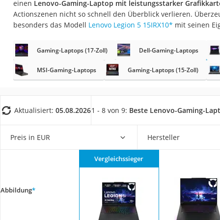
einen
Lenovo-Gaming-Laptop mit leistungsstarker Grafikkart
Gaming-PC
Actionszenen nicht so schnell den Überblick verlieren. Überze
Soundbar
besonders das Modell
Lenovo Legion 5 15IRX10
*
mit seinen Ei
17-Zoll-Laptop
Gaming-Laptops (17-Zoll)
Dell-Gaming-Laptops
Satellitenschüssel
Gaming-Headset
MSI-Gaming-Laptops
Gaming-Laptops (15-Zoll)
Schnurloses Telef
Tablets unter 200 
Aktualisiert:
05.08.2026
1 - 8 von 9:
Beste Lenovo-Gaming-Lap
Ladekabel Typ 2 S
Lichtwecker
Preis in EUR
Hersteller
Acer Aspire
Vergleichssieger
Service
Abbildung
*