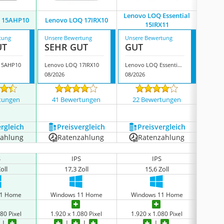
Lenovo LOQ Essential
 15AHP10
Lenovo LOQ 17IRX10
L
15IRX11
tung
Unsere Bewertung
Unsere Bewertung
Unsere
UT
SEHR GUT
GUT
GUT
15AHP10
Lenovo LOQ 17IRX10
Lenovo LOQ Essential 15IRX11
Lenovo
08/2026
08/2026
08/202
tungen
41 Bewertungen
22 Bewertungen
50 
ergleich
Preis­vergleich
Preis­vergleich
P
zahlung
Ratenzahlung
Ratenzahlung
R
S
IPS
IPS
keine 
oll
17,3 Zoll
15,6 Zoll
11 Home
Windows 11 Home
Windows 11 Home
Wi
80 Pixel
1.920 x 1.080 Pixel
1.920 x 1.080 Pixel
1.92