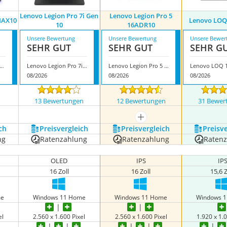
Lenovo Legion Pro 7i Gen
Lenovo Legion Pro 5
8IAX10
Lenovo LOQ
10
16ADR10
Unsere Bewertung
Unsere Bewertung
Unsere Bewer
SEHR GUT
SEHR GUT
SEHR G
ovo Legion 9i 18IAX10
Lenovo Legion Pro 7i Gen 10
Lenovo Legion Pro 5 16ADR10
Lenovo LOQ 
08/2026
08/2026
08/2026
13 Bewertungen
12 Bewertungen
31 Bewer
mehr anzeigen
ch
Preis­vergleich
Preis­vergleich
Preis­v
ng
Ratenzahlung
Ratenzahlung
Raten
OLED
IPS
IP
16 Zoll
16 Zoll
15,6 Z
me
Windows 11 Home
Windows 11 Home
Windows 
el
2.560 x 1.600 Pixel
2.560 x 1.600 Pixel
1.920 x 1.0