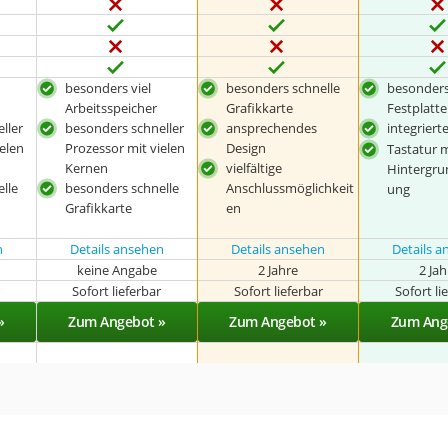
besonders viel
besonders schnelle
besonders
Arbeitsspeicher
Grafikkarte
Festplatt
ller
besonders schneller
ansprechendes
integrier
elen
Prozessor mit vielen
Design
Tastatur 
Kernen
vielfältige
Hintergru
lle
besonders schnelle
Anschlussmöglichkeit
ung
Grafikkarte
en
n
Details ansehen
Details ansehen
Details 
keine Angabe
2 Jahre
2 Ja
r
Sofort lieferbar
Sofort lieferbar
Sofort li
»
Zum Angebot »
Zum Angebot »
Zum Ang