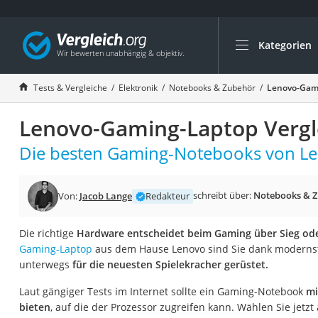
Kategorien
Die beliebtesten V
Elektronik
Tests & Vergleiche
Elektronik
Notebooks & Zubehör
Lenovo-Gami
Powerstation
Lenovo-Gaming-Laptop Vergl
Monitor 32 Zoll 4K
Fernseher
Die besten Gaming-Notebooks von Len
Drucker
Desktop-PC
schreibt über:
Notebooks & 
Von:
Jacob Lange
Redakteur
Monitor
Die richtige
Hardware entscheidet beim Gaming über Sieg ode
Diascanner
Gaming-Laptop
aus dem Hause Lenovo sind Sie dank modern
Laser-Multifunkti
unterwegs
für die neuesten Spielekracher gerüstet.
Powerline-Adapter
Laut gängiger Tests im Internet sollte ein Gaming-Notebook
mi
Powerstation mit 
bieten
, auf die der Prozessor zugreifen kann. Wählen Sie jetzt