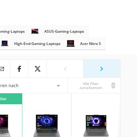
ming-Laptops
ASUS-Gaming-Laptops
High-End-Gaming-Laptops
Acer Nitro 5
Alle Filter
eren nach
zurücksetzen
ller