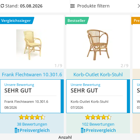
Topper 100 x 200
unserer Produkttabelle einen
Korbstuhl mit Polstern
, um
Produkte filtern
Stand:
05.08.2026
Duschpaneel
nicht unnötig lange nach den passenden Kissen für Ihre
Höhenverstellbarer Schreibtisch
neuen Stühle suchen zu müssen. Überzeugt hat uns hier im
Vergleichssieger
Bestseller
Pre
Matratze 90 x 200 cm
August 2026 besonders das Modell
Frank Flechtwaren
Service
‎10.301.6
*
mit seinen Eigenschaften.
1 / 9
2 / 9
Frank Flechtwaren ‎10.301.6
Korb-Outlet Korb-Stuhl
Unsere Bewertung
Unsere Bewertung
U
SEHR GUT
SEHR GUT
Frank Flechtwaren ‎10.301.6
Korb-Outlet Korb-Stuhl
W
08/2026
07/2026
0
38 Bewertungen
102 Bewertungen
Preis­vergleich
Preis­vergleich
Anzahl