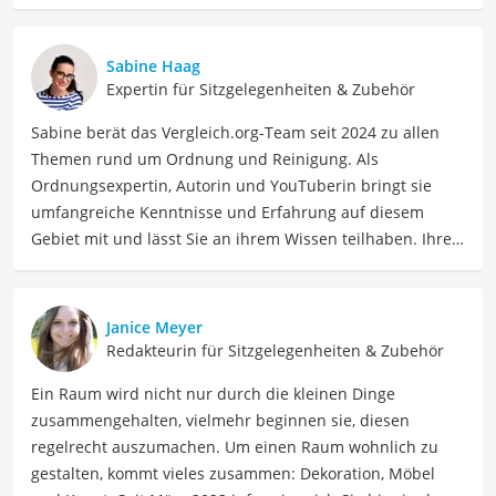
Sabine Haag
Expertin für Sitzgelegenheiten & Zubehör
Sabine berät das Vergleich.org-Team seit 2024 zu allen
Themen rund um Ordnung und Reinigung. Als
Ordnungsexpertin, Autorin und YouTuberin bringt sie
umfangreiche Kenntnisse und Erfahrung auf diesem
Gebiet mit und lässt Sie an ihrem Wissen teilhaben. Ihre
Website Ordnungsliebe.net betreibt sie bereits seit 2012
erfolgreich. Konkret unterstützt uns Sabine regelmäßig
als Expertin bei Vergleichen zu den Themen
Janice Meyer
Wohnungsreinigung, Haushaltszubehör, Vorrat und
Redakteurin für Sitzgelegenheiten & Zubehör
Aufbewahrung, Textilpflege, Wäsche und Bügeln. In ihrer
Ein Raum wird nicht nur durch die kleinen Dinge
Freizeit ordnet Sabine nicht nur ihren eigenen Haushalt,
zusammengehalten, vielmehr beginnen sie, diesen
sondern liest auch sehr gern. Wenn sie auf einem Gebiet
regelrecht auszumachen. Um einen Raum wohnlich zu
keine minimalistische Neigung hat, dann bei Büchern.
gestalten, kommt vieles zusammen: Dekoration, Möbel
Der Korbstuhl-Vergleich ist aus unserer Sicht besonders