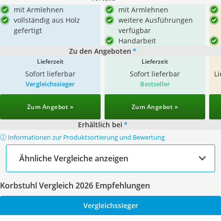
mit Armlehnen
mit Armlehnen
vollständig aus Holz
weitere Ausführungen
gefertigt
verfügbar
Handarbeit
Zu den Angeboten
*
Lieferzeit
Lieferzeit
Sofort lieferbar
Sofort lieferbar
L
Vergleichssieger
Bestseller
Zum Angebot »
Zum Angebot »
Erhältlich bei
*
ⓘ Informationen zur Produktsortierung und Bewertung
Ähnliche Vergleiche anzeigen
Korbstuhl Vergleich 2026 Empfehlungen
Vergleichssieger