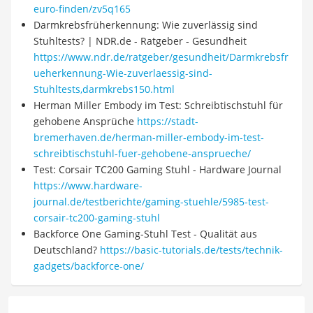
euro-finden/zv5q165
Darmkrebsfrüherkennung: Wie zuverlässig sind
Stuhltests? | NDR.de - Ratgeber - Gesundheit
https://www.ndr.de/ratgeber/gesundheit/Darmkrebsfr
ueherkennung-Wie-zuverlaessig-sind-
Stuhltests,darmkrebs150.html
Herman Miller Embody im Test: Schreibtischstuhl für
gehobene Ansprüche
https://stadt-
bremerhaven.de/herman-miller-embody-im-test-
schreibtischstuhl-fuer-gehobene-ansprueche/
Test: Corsair TC200 Gaming Stuhl - Hardware Journal
https://www.hardware-
journal.de/testberichte/gaming-stuehle/5985-test-
corsair-tc200-gaming-stuhl
Backforce One Gaming-Stuhl Test - Qualität aus
Deutschland?
https://basic-tutorials.de/tests/technik-
gadgets/backforce-one/