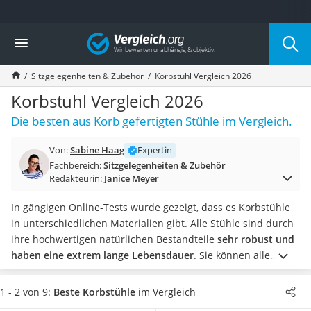
Die beliebtesten Vergleiche nach Kategorie
Vergleich
Wohnen
Matratzen-Topper
Sitzgelegenheiten & Zubehör
Korbstuhl Vergleich 2026
Matratzen
Konferenzlautsprecher
Korbstuhl Vergleich 2026
Tageslichtlampe
Die besten aus Korb gefertigten Stühle im Vergleich.
Badlüfter
Ergonomischer Bürostuhl
Von:
Sabine Haag
Expertin
Bürohocker
Fachbereich:
Sitzgelegenheiten & Zubehör
Außenleuchte mit Kamera
Redakteurin:
Janice Meyer
Ozongeneratoren
Akku-Tischlampe
In gängigen Online-Tests wurde gezeigt, dass es Korbstühle
Konferenzmikrofon
in unterschiedlichen Materialien gibt. Alle Stühle sind durch
Klappmatratze
ihre hochwertigen natürlichen Bestandteile
sehr robust und
Duschkopf mit Kalkfilter
haben eine extrem lange Lebensdauer
. Sie können alle
Aktenvernichter Sicherheitsstufe 4
Produkte im Innenbereich als Sitzmöglichkeit für Ihren
Bettgitter
Esstisch
verwenden. Zudem eignen sich einige Modelle auch
1 - 2 von 9:
Beste Korbstühle
im Vergleich
Spannbettlaken
für den geschützten Außenbereich.
Wählen Sie jetzt aus