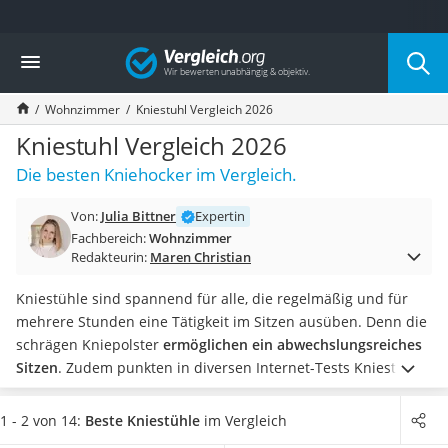
Die beliebtesten Vergleiche nach Kategorie
Vergleich
Wohnen
Matratzen-Topper
Wohnzimmer
Kniestuhl Vergleich 2026
Matratzen
Konferenzlautsprecher
Kniestuhl Vergleich 2026
Tageslichtlampe
Die besten Kniehocker im Vergleich.
Badlüfter
Ergonomischer Bürostuhl
Von:
Julia Bittner
Expertin
Bürohocker
Fachbereich:
Wohnzimmer
Außenleuchte mit Kamera
Redakteurin:
Maren Christian
Ozongeneratoren
Akku-Tischlampe
Kniestühle sind spannend für alle, die regelmäßig und für
Konferenzmikrofon
mehrere Stunden eine Tätigkeit im Sitzen ausüben. Denn die
Klappmatratze
schrägen Kniepolster
ermöglichen ein abwechslungsreiches
Duschkopf mit Kalkfilter
Sitzen
. Zudem punkten in diversen Internet-Tests Kniestuhl-
Aktenvernichter Sicherheitsstufe 4
Modelle mit Rückenlehne.
In unserer Vergleichstabelle finden
Bettgitter
Sie Kniestühle in zahlreichen Varianten. Darunter auch
1 - 2 von 14:
Beste Kniestühle
im Vergleich
Spannbettlaken
solche mit gepolsterter Sitzfläche für einen erhöhten