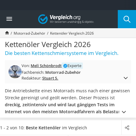
Die beliebtesten Vergleiche nach Kategorie
Vergleich
Auto & Motor
Fahrradträger-Anhängerkupplung (4 Fahrräder)
Motorrad-Zubehör
Kettenöler Vergleich 2026
Fahrradträger
Fahrradträger (Anhängerkupplung)
Kettenöler Vergleich 2026
Fahrradträger 3 Fahrräder
Die besten Kettenschmiersysteme im Vergleich.
Benzinkanister (20 l)
Dashcam
Von:
Meli Schönbrodt
Experte
Fahrradträger E-Bike
Fachbereich:
Motorrad-Zubehör
Benzinkanister
Redakteur:
Stuart S.
Marderschreck
Wagenheber 3t
Die Antriebskette eines Motorrads muss nach einer gewissen
AGM-Batterie Wohnmobil
Strecke gereinigt und geölt werden. Dieser Prozess ist
Thule-Fahrradträger
dreckig, zeitintensiv und wird laut gängigen Tests im
FM-Transmitter
Internet von den meisten Motorradfahrern als Belastung
Sommerreifen 205/55 R16
wahrgenommen. Um sich Zeit und Nerven zu sparen, können
Autobatterie-Ladegerät
Sie ein Schmiersystem kaufen, welches Ihr Motorrad
1 - 2 von 10:
Beste Kettenöler
im Vergleich
Starthilfe mit Kompressor
automatisch mit
Kettenöl
versorgt
.
Wählen Sie jetzt
einen