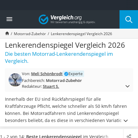
Die beliebtesten Vergleiche nach Kategorie
Vergleich
Auto & Motor
Fahrradträger-Anhängerkupplung (4 Fahrräder)
Motorrad-Zubehör
Lenkerendenspiegel Vergleich 2026
Fahrradträger
Fahrradträger (Anhängerkupplung)
Lenkerendenspiegel Vergleich 2026
Fahrradträger 3 Fahrräder
Die besten Motorrad-Lenkerendenspiegel im
Benzinkanister (20 l)
Vergleich.
Dashcam
Fahrradträger E-Bike
Von:
Meli Schönbrodt
Experte
Benzinkanister
Fachbereich:
Motorrad-Zubehör
Marderschreck
Redakteur:
Stuart S.
Wagenheber 3t
AGM-Batterie Wohnmobil
Innerhalb der EU sind Rückfahrspiegel für alle
Thule-Fahrradträger
Kraftfahrzeuge Pflicht, welche schneller als 50 km/h fahren
FM-Transmitter
können. Bei Motorradfahrern sind Lenkerendenspiegel
Sommerreifen 205/55 R16
besonders beliebt, da es diese in verschiedenen Variationen
Autobatterie-Ladegerät
gibt. Damit die
Spiegel im Straßenverkehr zugelassen
sind,
Starthilfe mit Kompressor
müssen diese gängigen Online-Tests zufolge diverse
1 - 2 von 14:
Beste Lenkerendenspiegel
im Vergleich