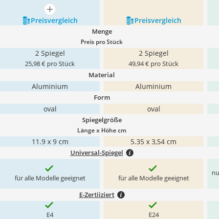
mehr anzeigen
Preis­vergleich
Preis­vergleich
Menge
Preis pro Stück
2 Spiegel
2 Spiegel
25,98 € pro Stück
49,94 € pro Stück
Material
Aluminium
Aluminium
Form
oval
oval
Spiegelgröße
Länge x Höhe cm
11.9 x 9 cm
5.35 x 3,54 cm
Universal-Spiegel
nu
für alle Modelle geeignet
für alle Modelle geeignet
E-Zertiiziert
E4
E24