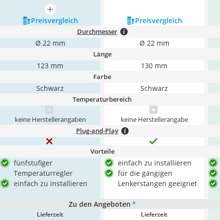
mehr anzeigen
Preis­vergleich
Preis­vergleich
Durchmesser
Ø 22 mm
Ø 22 mm
Länge
123 mm
130 mm
Farbe
Schwarz
Schwarz
Temperaturbereich
keine Herstellerangaben
keine Herstellerangabe
Plug-and-Play
Vorteile
fünfstufiger
einfach zu installieren
Temperaturregler
für die gängigen
einfach zu installieren
Lenkerstangen geeignet
Zu den Angeboten
*
Lieferzeit
Lieferzeit