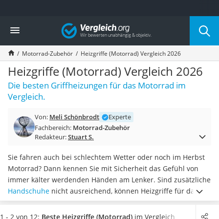
Die beliebtesten Vergleiche nach Kategorie
Vergleich
Auto & Motor
Fahrradträger-Anhängerkupplung (4 Fahrräder)
Motorrad-Zubehör
Heizgriffe (Motorrad) Vergleich 2026
Fahrradträger
Fahrradträger (Anhängerkupplung)
Heizgriffe (Motorrad) Vergleich 2026
Fahrradträger 3 Fahrräder
Die besten Griffheizungen für das Motorrad im
Benzinkanister (20 l)
Vergleich.
Dashcam
Fahrradträger E-Bike
Von:
Meli Schönbrodt
Experte
Benzinkanister
Fachbereich:
Motorrad-Zubehör
Marderschreck
Redakteur:
Stuart S.
Wagenheber 3t
AGM-Batterie Wohnmobil
Sie fahren auch bei schlechtem Wetter oder noch im Herbst
Thule-Fahrradträger
Motorrad? Dann kennen Sie mit Sicherheit das Gefühl von
FM-Transmitter
immer kälter werdenden Händen am Lenker. Sind zusätzliche
Sommerreifen 205/55 R16
Handschuhe
nicht ausreichend, können Heizgriffe für das
Autobatterie-Ladegerät
Motorrad Abhilfe schaffen. Laut verschiedenen Online-Tests
Starthilfe mit Kompressor
halten diese Ihre Hände effektiv warm
, sodass Sie stets beste
1 - 2 von 12:
Beste Heizgriffe (Motorrad)
im Vergleich