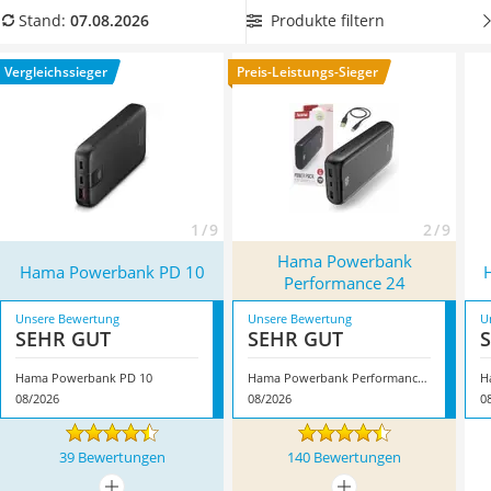
Tablets unter 200 Euro
Online-Tests zeigen, sind die Geräte meist in dunklen
Produkte filtern
Stand:
07.08.2026
Ladekabel Typ 2 Schuko
Farbtönen erhältlich. Wählen Sie jetzt ein
Modell mit einem
Lichtwecker
Gewicht unter 200 g
aus der Vergleichstabelle, wenn Sie die
Vergleichssieger
Preis-Leistungs-Sieger
Acer Aspire
Powerbank häufig mit sich tragen. Überzeugt hat uns hier im
Service
August 2026 besonders das Modell
Hama Powerbank PD 10
*
mit seinen Eigenschaften.
1 / 9
2 / 9
Hama Powerbank
Hama Powerbank PD 10
Performance 24
Unsere Bewertung
Unsere Bewertung
U
SEHR GUT
SEHR GUT
Hama Powerbank PD 10
Hama Powerbank Performance 24
H
08/2026
08/2026
0
39 Bewertungen
140 Bewertungen