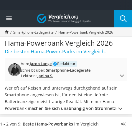
Die beliebtesten Vergleiche nach Kategorie
Vergleich
Elektronik
Powerstation
Smartphone-Ladegeräte
Hama-Powerbank Vergleich 2026
Monitor 32 Zoll 4K
Fernseher
Hama-Powerbank Vergleich 2026
Drucker
Die besten Hama-Power-Packs im Vergleich.
Desktop-PC
Monitor
Von:
Jacob Lange
Redakteur
Diascanner
schreibt über:
Smartphone-Ladegeräte
Laser-Multifunktionsdrucker
Lektorin:
Janina S.
Powerline-Adapter
Powerstation mit Solarpanel
Wer oft auf Reisen und unterwegs durchgehend auf sein
Gaming-PC
Smartphone angewiesen ist, für den ist eine tiefrote
Soundbar
Batterieanzeige meist traurige Realität. Mit einer Hama-
17-Zoll-Laptop
Powerbank
machen Sie sich unabhängig von Stromnetzen
,
Satellitenschüssel
können ganze Camping-Wochenenden ohne Strom
Gaming-Headset
überbrücken und überall Smartphone,
Bluetooth-
1 - 2 von 9:
Beste Hama-Powerbanks
im Vergleich
Schnurloses Telefon
Lautsprecher
, Tablet und Co. aufladen.
Wie verschiedene