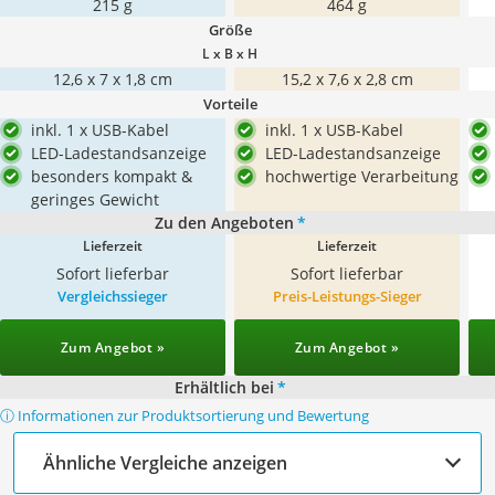
215 g
464 g
Größe
L x B x H
12,6 x 7 x 1,8 cm
15,2 x 7,6 x 2,8 cm
Vorteile
inkl. 1 x USB-Kabel
inkl. 1 x USB-Kabel
LED-Ladestandsanzeige
LED-Ladestandsanzeige
besonders kompakt &
hochwertige Verarbeitung
geringes Gewicht
Zu den Angeboten
*
Lieferzeit
Lieferzeit
Sofort lieferbar
Sofort lieferbar
Vergleichssieger
Preis-Leistungs-Sieger
Zum Angebot »
Zum Angebot »
Erhältlich bei
*
ⓘ Informationen zur Produktsortierung und Bewertung
Ähnliche Vergleiche anzeigen