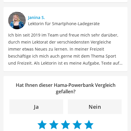
präzise Informationen zu elektronischen Geräten, Gadgets
sowie Technologien. Meine Beiträge beinhalten
detaillierte Produktvergleiche, Kaufberatungen und
Janina S.
technische Analysen, um Verbrauchern dabei zu helfen,
Lektorin für Smartphone-Ladegeräte
sowohl informierte Entscheidungen zu treffen als auch
Ich bin seit 2019 im Team und freue mich sehr darüber,
die besten elektronischen Lösungen für ihre Bedürfnisse
durch mein Lektorat der verschiedensten Vergleiche
zu finden.
immer etwas Neues zu lernen. In meiner Freizeit
Der Hama-Powerbank-Vergleich ist aus unserer Sicht
beschäftige ich mich auch gerne mit dem Thema Sport
besonders empfehlenswert für
Mobile Nutzer
.
und Freizeit. Als Lektorin ist es meine Aufgabe, Texte auf
ihre inhaltliche Richtigkeit, sprachliche Präzision und
Lesbarkeit zu überprüfen. Mein Ziel ist es, unseren
Autoren dabei zu helfen, ihre Botschaften klar und
Hat Ihnen dieser Hama-Powerbank Vergleich
effektiv zu kommunizieren. Durch meine Leidenschaft für
gefallen?
das geschriebene Wort und meine breitgefächerten
Interessen, bringe ich frische Perspektiven sowie neue
Ja
Nein
Ideen in den Lektoratsprozess ein, um sicherzustellen,
dass die Texte sowohl qualitativ hochwertig als auch
ansprechend sind.