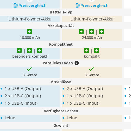
mehr anzeigen
mehr anzeigen
Preis­vergleich
Preis­vergleich
Batterie-Typ
Lithium-Polymer-Akku
Lithium-Polymer-Akku
Akkukapazität
10.000 mAh
24.000 mAh
Kompaktheit
besonders kompakt
kompakt
Paralleles Laden
3 Geräte
3 Geräte
Anschlüsse
•
•
•
1 x USB-A (Output)
2 x USB-A (Output)
1
•
•
•
2 x USB-C (Output)
1 x USB-C (Output)
2
•
•
•
1 x USB-C (Input)
1 x USB-C (Input)
1
Verfügbare Farben
•
•
•
keine
keine
k
Gewicht