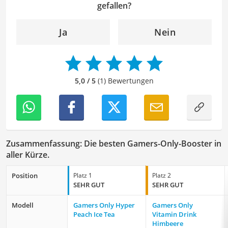
überprüfen. Mein Ziel ist es dabei, die Qualität und den
gefallen?
Ausdruck der Texte zu verbessern, um Ihnen eine
angenehme Leseerfahrung zu bieten. Durch meine
Ja
Nein
langjährige Erfahrung als Lektorin will ich vor allem dazu
beitragen, dass die Inhalte unserer Redaktion optimal
präsentiert werden und ihre volle Wirkung entfalten.
5,0 / 5
(1) Bewertungen
Zusammenfassung: Die besten Gamers-Only-Booster in
aller Kürze.
Position
Platz 1
Platz 2
SEHR GUT
SEHR GUT
Modell
‎Gamers Only Hyper
Gamers Only
Peach Ice Tea
Vitamin Drink
Himbeere