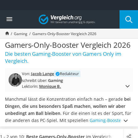
Die beliebtesten Vergleiche nach Kategorie
Vergleich
Elektronik
Powerstation
Gaming
Gamers-Only-Booster Vergleich 2026
Monitor 32 Zoll 4K
Fernseher
Gamers-Only-Booster Vergleich 2026
Drucker
Die besten Gaming-Booster von Gamers Only im
Desktop-PC
Vergleich.
Monitor
Diascanner
Von:
Jacob Lange
Redakteur
Laser-Multifunktionsdrucker
schreibt über:
Gaming
Powerline-Adapter
Lektorin:
Monique B.
Powerstation mit Solarpanel
Gaming-PC
Manchmal lässt die Konzentration einfach nach – gerade
bei
Soundbar
Dingen, die uns besonders Spaß machen, wollen wir aber
17-Zoll-Laptop
unbedingt am Ball bleiben
. Für die einen ist es der Sport, für
Satellitenschüssel
die anderen das PC-Spiel. Mit speziellen
Gaming-Boostern
Gaming-Headset
soll die
Leistungsfähigkeit gesteigert werden
. Die Produkte
Schnurloses Telefon
des deutschen Unternehmens Gamers Only werden in
1 - 2 von 10:
Beste Gamers-Only-Booster
im Vergleich