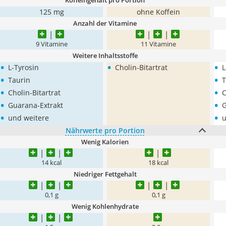
Koffeingehalt pro Portion
125 mg
ohne Koffein
Anzahl der Vitamine
9 Vitamine
11 Vitamine
Weitere Inhaltsstoffe
•
•
•
L-Tyrosin
Cholin-Bitartrat
L
•
•
Taurin
T
•
•
Cholin-Bitartrat
C
•
•
Guarana-Extrakt
G
•
•
und weitere
u
Nährwerte pro Portion
Wenig Kalorien
14 kcal
18 kcal
Niedriger Fettgehalt
0,1 g
0,1 g
Wenig Kohlenhydrate