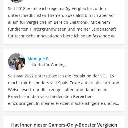
Seit 2018 erstelle ich regelmäßig Vergleiche zu den
unterschiedlichsten Themen. Spezialist bin ich aber vor
allem für Vergleiche im Bereich Elektronik. Mit einem
fundierten Hintergrundwissen und meiner Leidenschaft
für technische Innovationen biete ich so umfassende wie
präzise Informationen zu elektronischen Geräten, Gadgets
sowie Technologien. Meine Beiträge beinhalten
detaillierte Produktvergleiche, Kaufberatungen und
Monique B.
technische Analysen, um Verbrauchern dabei zu helfen,
Lektorin für Gaming
sowohl informierte Entscheidungen zu treffen als auch
Seit Mai 2022 unterstütze ich die Redaktion der VGL. Es
die besten elektronischen Lösungen für ihre Bedürfnisse
macht mir besonders viel Spaß, Texte auf kreative Art und
zu finden.
Weise leserfreundlich zu gestalten und dabei meine
Der Gamers-Only-Booster-Vergleich ist aus unserer Sicht
Expertise in den verschiedensten Bereichen
besonders empfehlenswert für
Gamer
.
einzubringen. In meiner Freizeit mache ich gerne und viel
Sport und probiere dabei immer wieder neue Sportarten
aus. Als Lektorin liegt mein Fokus darauf, Texte auf ihre
Klarheit, Verständlichkeit und stilistische Korrektheit zu
Hat Ihnen dieser Gamers-Only-Booster Vergleich