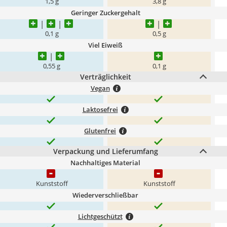
1,5 g
3,8 g
Geringer Zuckergehalt
0,1 g
0,5 g
Viel Eiweiß
0,55 g
0,1 g
Verträglichkeit
Vegan
Laktosefrei
Glutenfrei
Verpackung und Lieferumfang
Nachhaltiges Material
Kunststoff
Kunststoff
Wiederverschließbar
Lichtgeschützt