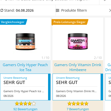
Tablets unter 200 Euro
diversen Geschmacksrichtungen angeboten.
Tests im
Ladekabel Typ 2 Schuko
Internet berichten, dass neben Drinks mit Koffein
auch
Produkte filtern
Stand:
04.08.2026
Lichtwecker
koffeinfreie Booster
erhältlich sind. Wählen Sie jetzt aus
Acer Aspire
unserer Vergleichstabelle einen Gamers-Only-Booster mit
Vergleichssieger
Preis-Leistungs-Sieger
Service
ergiebigem Inhalt, der für
besonders viele Portionen
ausreicht. Überzeugt hat uns hier im August 2026 besonders
das Modell
‎Gamers Only Hyper Peach Ice Tea
*
mit seinen
Eigenschaften.
1 / 10
2 / 10
‎Gamers Only Hyper Peach
Gamers Only Vitamin Drink
G
Ice Tea
Himbeere
Dri
Unsere Bewertung
Unsere Bewertung
U
SEHR GUT
SEHR GUT
‎Gamers Only Hyper Peach Ice Tea
Gamers Only Vitamin Drink Himbeere
08/2026
08/2026
0
92 Bewertungen
7 Bewertungen