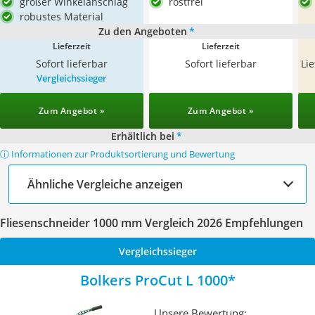
großer Winkelanschlag
rostfrei
robustes Material
Zu den Angeboten
*
Lieferzeit
Lieferzeit
Sofort lieferbar
Sofort lieferbar
Li
Vergleichssieger
Zum Angebot »
Zum Angebot »
Erhältlich bei
*
ⓘ Informationen zur Produktsortierung und Bewertung
Ähnliche Vergleiche anzeigen
Fliesenschneider 1000 mm Vergleich 2026 Empfehlungen
Vergleichssieger
Bolkers ProCut L 1000
Unsere Bewertung: