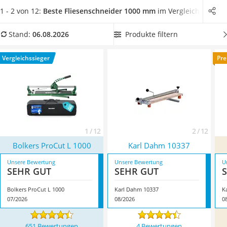
Löschdecke
Stromanschluss
durchzuführen.
Zahlreiche Online-Tests
1 - 2 von 12:
Beste Fliesenschneider 1000 mm
im Vergleich
Multimeter
zeigen, dass ein professioneller Fliesenschnitt selbst als
Winterharte Palmen
Heimwerker mit dem richtigen Werkzeug gut machbar ist.
Produkte filtern
Stand:
06.08.2026
Gasdurchlauferhitzer
Wählen Sie jetzt einen Fliesenschneider mit 1000-mm-
Service
Schnittlänge aus unserer Vergleichstabelle aus und finden
Vergleichssieger
Pre
Sie
ein Modell mit Messlaser
. Überzeugt hat uns hier im
August 2026 besonders das Modell
Bolkers ProCut L 1000
*
mit seinen Eigenschaften.
1 / 12
2 / 12
Bolkers ProCut L 1000
Karl Dahm 10337
Unsere Bewertung
Unsere Bewertung
U
SEHR GUT
SEHR GUT
Bolkers ProCut L 1000
Karl Dahm 10337
K
07/2026
08/2026
0
651 Bewertungen
4 Bewertungen