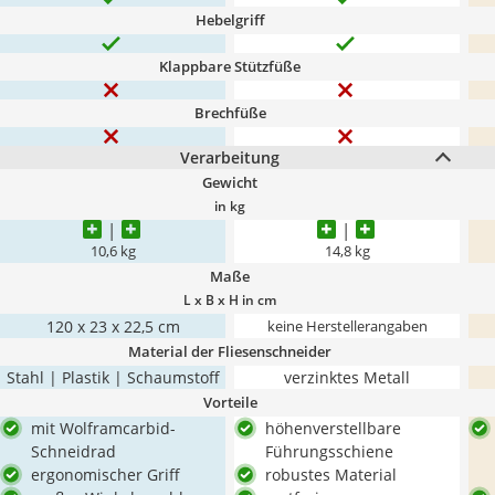
Hebelgriff
Klappbare Stützfüße
Brechfüße
Verarbeitung
Gewicht
in kg
10,6 kg
‎14,8 kg
Maße
L x B x H in cm
120 x 23 x 22,5 cm
keine Herstellerangaben
Material der Fliesenschneider
Stahl | Plastik | Schaumstoff
verzinktes Metall
Vorteile
mit Wolframcarbid-
höhenverstellbare
Schneidrad
Führungsschiene
ergonomischer Griff
robustes Material