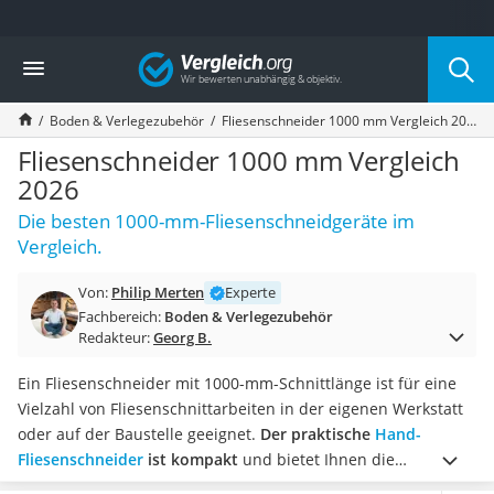
Die beliebtesten Vergleiche nach Kategorie
Vergleich
Baumarkt
Tresor feuerfest
Boden & Verlegezubehör
Fliesenschneider 1000 mm Vergleich 2026
Makita-Akku-Rasenmäher
Kappsäge
Fliesenschneider 1000 mm Vergleich
Smartes Türschloss
2026
Akku-Rasentrimmer
Die besten 1000-mm-Fliesenschneidgeräte im
Feuchtigkeitsmessgerät
Vergleich.
Split-Klimaanlage 2 Innengeräte
Pelletofen
Von:
Philip Merten
Experte
Bohrmaschine
Fachbereich:
Boden & Verlegezubehör
Tiefbrunnenpumpe
Redakteur:
Georg B.
Fliesenschneider
Hochdruckreiniger
Ein Fliesenschneider mit 1000-mm-Schnittlänge ist für eine
Doppelschleifer
Vielzahl von Fliesenschnittarbeiten in der eigenen Werkstatt
Überwachungskamera
oder auf der Baustelle geeignet.
Der praktische
Hand-
Benzinrasenmäher mit Elektrostart
Fliesenschneider
ist kompakt
und bietet Ihnen die
Akku-Laubsauger
Möglichkeit,
gerade sowie Diagonalschnitte ohne