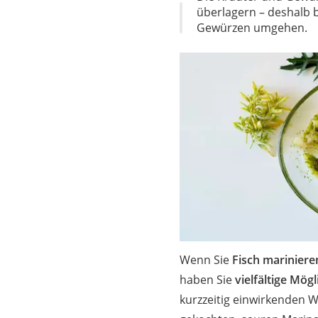
Gemüsebrühe
überlagern – deshalb b
Gewürzen umgehen.
Eiskaffee-Pulver
Irischer Whiskey
Grapefruitkernext
Matcha-Set
Sojasauce
MCT-Öl
Trüffelöl
Erythrit
Müsli ohne Zucker
Service
Wenn Sie
Fisch mariniere
haben Sie
vielfältige Mög
kurzzeitig einwirkenden W