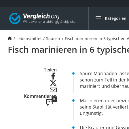
Kategorien
Die beliebtesten V
Lebensmittel
Lebensmittel
Saucen
Fisch marinieren in 6 typischen 
Schwarzkümmelöl
Fisch marinieren in 6 typisc
Knäckebrot
Schwarzkümmelöl-
Manukahonig
Teilen
Saure Marinaden lassen
Eiklar
schon zum Teil in der
mariniert und überhau
Astronautenkost
Kommentieren
Balsamico-Essig
0
Marinieren oder beizen
Schwarzkümmelöl 
seine Stabilität verlie
ungünstig.
Sardinen
Honig
Die Kräuter und Gewürz