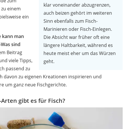
ade zum
klar voneinander abzugrenzen,
r zu einem
auch beizen gehört im weiteren
pielsweise ein
Sinn ebenfalls zum Fisch-
Marinieren oder Fisch-Einlegen.
e kann man
Die Absicht war früher oft eine
»
Was sind
längere Haltbarkeit, während es
sem Beitrag
heute meist eher um das Würzen
und viele Tipps,
geht.
sch passend zu
ch davon zu eigenen Kreationen inspirieren und
ire um ganz neue Fischgerichte.
Arten gibt es für Fisch?