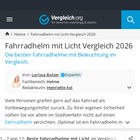
Die beliebtesten Vergleiche nach Kategorie
Vergleich
Freizeit & Sport
Gartentrampolin
Helme
Fahrradhelm mit Licht Vergleich 2026
Trampolin
Metalldetektor
Fahrradhelm mit Licht Vergleich 2026
Eufab-Fahrradträger
Die besten Fahrradhelme mit Beleuchtung im
Trampolin 366 cm
Vergleich.
Fahrradschloss
Aluminium-Koffer
Von:
Larissa Balzer
Expertin
Futterboot
Fachbereich:
Helme
Air Bike
Redakteurin:
Henriette Ast
E-Bike-Dreirad
Trekkingschuhe Herren
Viele Personen greifen gern auf das Fahrrad als
Reisetasche mit Rollen
Fortbewegungsmittel zurück. Zu Ihrer eigenen Sicherheit
Klimmzugstation
sollten Sie vor allem im Stadtverkehr nicht auf einen
Koffer
Fahrradhelm
verzichten. Optimal ist ein Fahrradhelm mit
Nachtsichtgerät
Licht, um
im Straßenverkehr auf sich aufmerksam zu
Faltschloss
machen
, vor allem im Dunkeln. Denn wie gängige Tests im
1 - 2 von 12:
Beste Fahrradhelme mit Licht
im Vergleich