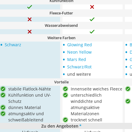
Kühlfunktion
Fleece-Futter
Wasserabweisend
Weitere Farben
•
•
•
Schwarz
Glowing Red
B
•
•
Neon Yellow
D
•
•
Mars Red
•
•
Schwarz/Rot
•
•
und weitere
u
Vorteile
stabile Flatlock-Nähte
Innenseite weiches Fleece
Kühlfunktion und UV-
unterschiedlich
Schutz
winddichte und
dünnes Material
atmungsaktive
atmungsaktiv und
Materialzonen
schweißableitend
trocknet schnell
Zu den Angeboten
*