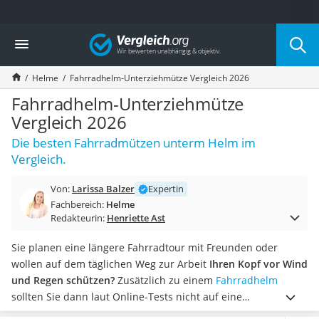
Die beliebtesten Vergleiche nach Kategorie
Vergleich
Freizeit & Sport
Gartentrampolin
Helme
Fahrradhelm-Unterziehmütze Vergleich 2026
Trampolin
Metalldetektor
Fahrradhelm-Unterziehmütze
Eufab-Fahrradträger
Vergleich 2026
Trampolin 366 cm
Die besten Fahrradmützen unterm Helm im
Fahrradschloss
Vergleich.
Aluminium-Koffer
Futterboot
Von:
Larissa Balzer
Expertin
Air Bike
Fachbereich:
Helme
E-Bike-Dreirad
Redakteurin:
Henriette Ast
Trekkingschuhe Herren
Reisetasche mit Rollen
Sie planen eine längere Fahrradtour mit Freunden oder
Klimmzugstation
wollen auf dem täglichen Weg zur Arbeit
Ihren Kopf vor Wind
Koffer
und Regen schützen?
Zusätzlich zu einem
Fahrradhelm
Nachtsichtgerät
sollten Sie dann laut Online-Tests nicht auf eine
Faltschloss
Fahrradhelm-Unterziehmütze verzichten. Je nach Saison ist