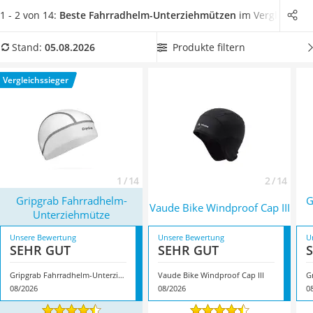
Handgepäck-Koffer
diese entweder
besonders leicht und atmungsaktiv oder
1 - 2 von 14:
Beste Fahrradhelm-Unterziehmützen
im Vergleich
Vibrationsplatte
winddicht und mit weichem Fleece-Futter
ausgestattet.
Wanderschuhe Herren
Wählen Sie jetzt eine Fahrradhelm-Unterziehmütze aus
Produkte filtern
Stand:
05.08.2026
Sicherheitsweste Reiten
unserer Vergleichstabelle
mit Flatlock-Nähten sowie
Service
wasserabweisendem Material
, sodass Sie dauerhaft und
Vergleichssieger
komfortabel den Radsport genießen können. Überzeugt hat
uns hier im August 2026 besonders das Modell
Gripgrab
Fahrradhelm-Unterziehmütze
*
mit seinen Eigenschaften.
1 / 14
2 / 14
Gripgrab Fahrradhelm-
G
Vaude Bike Windproof Cap III
Unterziehmütze
Unsere Bewertung
Unsere Bewertung
U
SEHR GUT
SEHR GUT
Gripgrab Fahrradhelm-Unterziehmütze
Vaude Bike Windproof Cap III
08/2026
08/2026
0