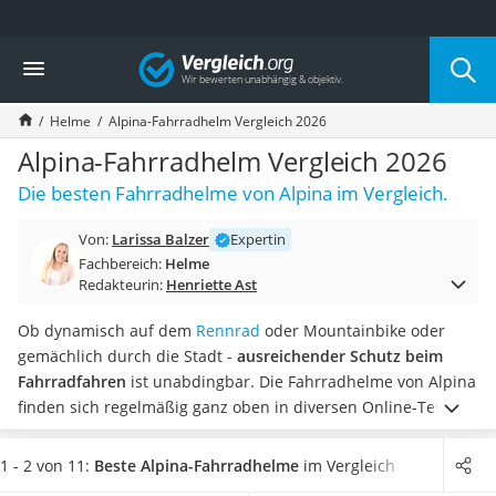
Die beliebtesten Vergleiche nach Kategorie
Vergleich
Freizeit & Sport
Gartentrampolin
Helme
Alpina-Fahrradhelm Vergleich 2026
Trampolin
Metalldetektor
Alpina-Fahrradhelm Vergleich 2026
Eufab-Fahrradträger
Die besten Fahrradhelme von Alpina im Vergleich.
Trampolin 366 cm
Fahrradschloss
Von:
Larissa Balzer
Expertin
Aluminium-Koffer
Fachbereich:
Helme
Futterboot
Redakteurin:
Henriette Ast
Air Bike
E-Bike-Dreirad
Ob dynamisch auf dem
Rennrad
oder Mountainbike oder
Trekkingschuhe Herren
gemächlich durch die Stadt -
ausreichender Schutz beim
Reisetasche mit Rollen
Fahrradfahren
ist unabdingbar. Die Fahrradhelme von Alpina
Klimmzugstation
finden sich regelmäßig ganz oben in diversen Online-Tests
Koffer
und gehören zu den besten.
Auch
Reflektoren oder LED-
Nachtsichtgerät
Lampen
tragen zu mehr Sicherheit im Straßenverkehr bei.
1 - 2 von 11:
Beste Alpina-Fahrradhelme
im Vergleich
Faltschloss
Wählen Sie jetzt einen Alpina-Fahrradhelm mit Beleuchtung