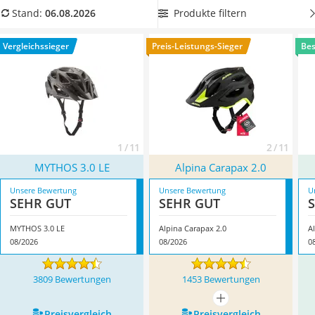
Handgepäck-Koffer
aus unserer Vergleichstabelle, um im Dunkeln nicht
Produkte filtern
Stand:
06.08.2026
Vibrationsplatte
übersehen zu werden. Überzeugt hat uns hier im August
Wanderschuhe Herren
2026 besonders das Modell
MYTHOS 3.0 LE
*
mit seinen
Vergleichssieger
Preis-Leistungs-Sieger
Bes
Sicherheitsweste Reiten
Eigenschaften.
Service
1 / 11
2 / 11
MYTHOS 3.0 LE
Alpina Carapax 2.0
Unsere Bewertung
Unsere Bewertung
U
SEHR GUT
SEHR GUT
MYTHOS 3.0 LE
Alpina Carapax 2.0
A
08/2026
08/2026
0
3809 Bewertungen
1453 Bewertungen
mehr anzeigen
Preis­vergleich
Preis­vergleich