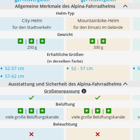
Allgemeine Merkmale des Alpina-Fahrradhelms
Helm-Typ
City-Helm
Mountainbike-Helm
für den Stadtverkehr
für den Einsatz im Gelände
Gewicht
250 g
330 g
Erhältliche Größen
(in derselben Farbe)
•
•
•
52-57 cm
52 - 57 cm
5
•
57-62 cm
Ausstattung und Sicherheit des Alpina-Fahrradhelms
Größenanpassung
Belüftung
viele große Belüftungskanäle
viele große Belüftungskanäle
v
Beleuchtung