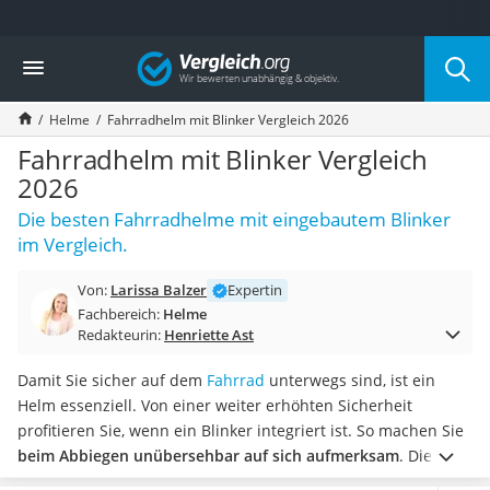
Die beliebtesten Vergleiche nach Kategorie
Vergleich
Freizeit & Sport
Gartentrampolin
Helme
Fahrradhelm mit Blinker Vergleich 2026
Trampolin
Metalldetektor
Fahrradhelm mit Blinker Vergleich
Eufab-Fahrradträger
2026
Trampolin 366 cm
Die besten Fahrradhelme mit eingebautem Blinker
Fahrradschloss
im Vergleich.
Aluminium-Koffer
Futterboot
Von:
Larissa Balzer
Expertin
Air Bike
Fachbereich:
Helme
E-Bike-Dreirad
Redakteurin:
Henriette Ast
Trekkingschuhe Herren
Reisetasche mit Rollen
Damit Sie sicher auf dem
Fahrrad
unterwegs sind, ist ein
Klimmzugstation
Helm essenziell. Von einer weiter erhöhten Sicherheit
Koffer
profitieren Sie, wenn ein Blinker integriert ist. So machen Sie
Nachtsichtgerät
beim Abbiegen unübersehbar auf sich aufmerksam
. Die
Faltschloss
Helme werden mit unabhängigen Tests vor Zulassung auf