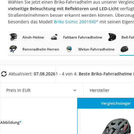
Wählen Sie jetzt einen Briko-Fahrradhelm aus unserer Vergleic
Trekkingschuhe H
vielseitige Beleuchtung mit Reflektoren und LED-Licht
verfügt
Reisetasche mit Ro
Straßenteilnehmern besser erkannt werden können. Überzeugt
besonders das Modell
Briko Sismic 20019X0
*
mit seinen Eigen
Klimmzugstation
Koffer
Airoh-Helme
Faltbare Fahrradhelme
Bell-F
Nachtsichtgerät
Rennradhelm Herren
Melon-Fahrradhelme
Faltschloss
Handgepäck-Koffe
Vibrationsplatte
Aktualisiert:
07.08.2026
1 - 4 von 4:
Beste Briko-Fahrradhelme
Wanderschuhe He
Preis in EUR
Hersteller
Sicherheitsweste R
Service
Vergleichssieger
Abbildung
*