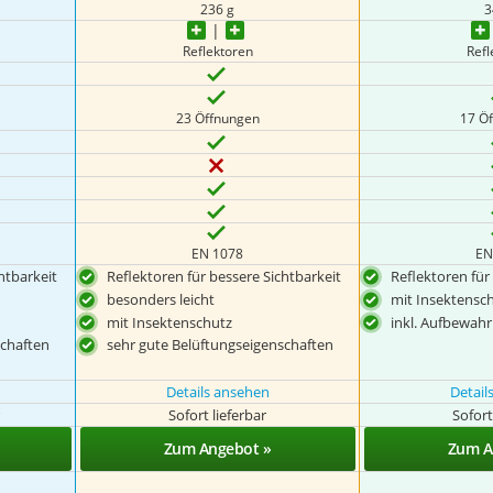
236 g
3
Reflektoren
Refl
23 Öffnungen
17 Ö
EN 1078
EN
htbarkeit
Reflektoren für bessere Sichtbarkeit
Reflektoren für
besonders leicht
mit Insektensc
mit Insektenschutz
inkl. Aufbewah
schaften
sehr gute Belüftungseigenschaften
Details ansehen
Detail
Sofort lieferbar
Sofort
Zum Angebot »
Zum A