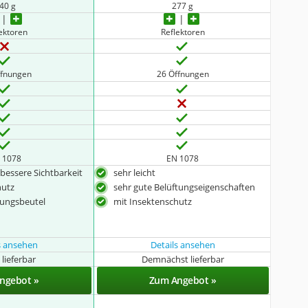
40 g
277 g
ektoren
Reflektoren
ffnungen
26 Öffnungen
 1078
EN 1078
 bessere Sichtbarkeit
sehr leicht
hutz
sehr gute Belüftungseigenschaften
rungsbeutel
mit Insektenschutz
s ansehen
Details ansehen
 lieferbar
Demnächst lieferbar
ngebot »
Zum Angebot »