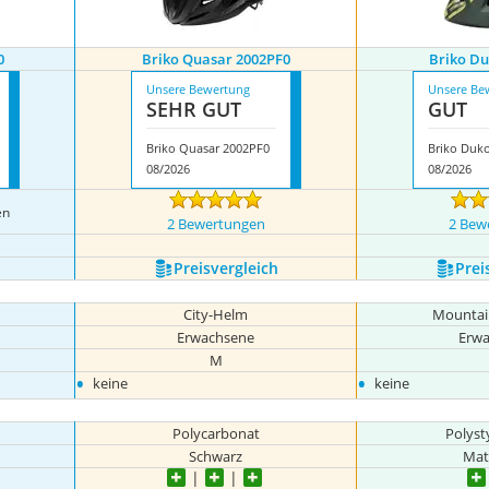
0
Briko Quasar 2002PF0
Briko D
Unsere Bewertung
Unsere Be
SEHR GUT
GUT
Briko Quasar 2002PF0
Briko Duk
08/2026
08/2026
en
2 Bewertungen
2 Bew
Preis­vergleich
Prei
City-Helm
Mountai
Erwachsene
Erw
M
•
•
keine
keine
Polycarbonat
Polysty
Schwarz
Mat