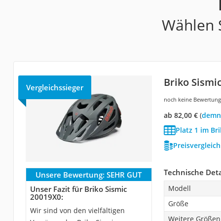
Wählen S
Briko Sismi
Vergleichssieger
noch keine Bewertun
ab 82,00 €
(
Demn
Platz 1 im Br
Preisvergleic
Technische Deta
Unsere Bewertung:
SEHR GUT
Modell
Unser Fazit für Briko Sismic
20019X0:
Größe
Wir sind von den vielfältigen
Weitere Größen