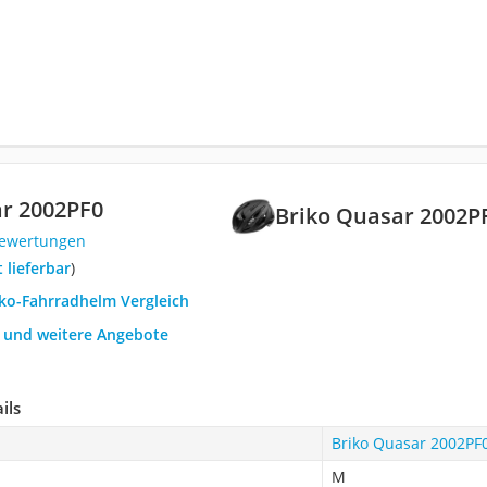
r 2002PF0
Briko Quasar 2002P
Bewertungen
t lieferbar
)
iko-Fahrradhelm Vergleich
h und weitere Angebote
ils
Briko Quasar 2002PF
M