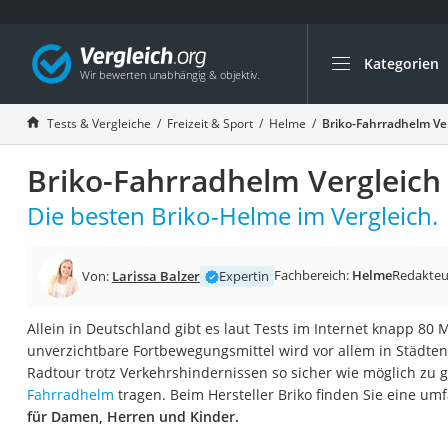
Kategorien
Die beliebtesten V
Freizeit & Sport
Tests & Vergleiche
Freizeit & Sport
Helme
Briko-Fahrradhelm Ve
Gartentrampolin
Briko-Fahrradhelm Vergleich
Trampolin
Metalldetektor
Die besten Briko-Helme im Vergleich.
Eufab-Fahrradträg
Trampolin 366 cm
Fachbereich:
Helme
Redakteu
Von:
Larissa Balzer
Expertin
Fahrradschloss
Allein in Deutschland gibt es laut Tests im Internet knapp 80 
Aluminium-Koffer
unverzichtbare Fortbewegungsmittel wird vor allem in Städte
Futterboot
Radtour trotz Verkehrshindernissen so sicher wie möglich zu ge
Fahrradhelm
tragen. Beim Hersteller Briko finden Sie eine u
Air Bike
für Damen, Herren und Kinder.
E-Bike-Dreirad