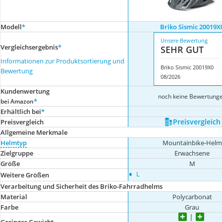
Modell
*
Briko Sismic 20019X
Unsere Bewertung
Vergleichsergebnis
*
SEHR GUT
Informationen zur Produktsortierung und
Briko Sismic 20019X0
Bewertung
08/2026
Kundenwertung
noch keine Bewertung
*
bei Amazon
Erhältlich bei
*
Preis­vergleich
Preis­vergleich
Allgemeine Merkmale
Helmtyp
Mountainbike-Helm
Zielgruppe
Erwachsene
Größe
M
•
L
Weitere Größen
Verarbeitung und Sicherheit des Briko-Fahrradhelms
Material
Polycarbonat
Farbe
Grau
Geringes Gewicht