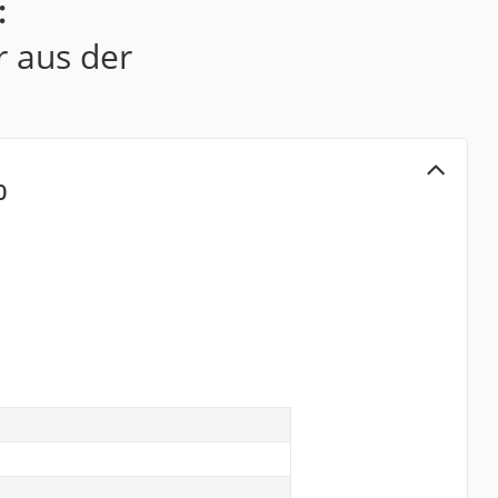
:
r aus der
0