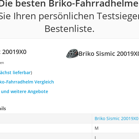
Die besten Briko-Fahrradhelme
ie Ihren persönlichen Testsiege
Bestenliste.
c 20019X0
Briko Sismic 20019X
gen
ächst lieferbar
)
iko-Fahrradhelm Vergleich
h und weitere Angebote
ils
Briko Sismic 20019X0
M
L