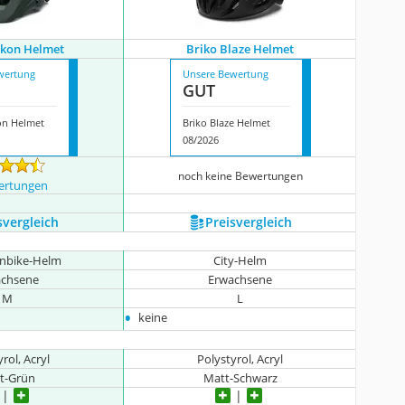
ukon Helmet
Briko Blaze Helmet
wertung
Unsere Bewertung
GUT
on Helmet
Briko Blaze Helmet
08/2026
noch keine Bewertungen
ertungen
s­vergleich
Preis­vergleich
nbike-Helm
City-Helm
achsene
Erwachsene
M
L
•
keine
rol, Acryl
Polystyrol, Acryl
t-Grün
Matt-Schwarz