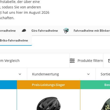
hstabelle, der über eine
erren
, sodass Sie von anderen
llen
 hat uns hier im August 2026
schaften.
ahrradhelme
Giro Fahrradhelme
Fahrradhelme mit Blinker
Briko-Fahrradhelme
r
im Vergleich
Produkte filtern
rren
eiten
Kundenwertung
Sorti
Preis-Leistungs-Sieger
Bes