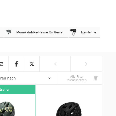
Mountainbike-Helme für Herren
Ixs-Helme
Alle Filter
eren nach
zurücksetzen
tseller