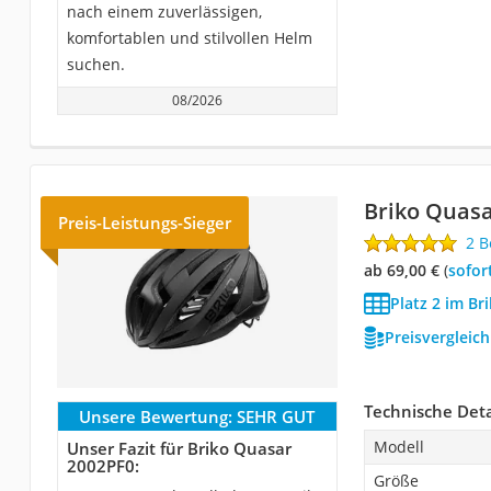
nach einem zuverlässigen,
komfortablen und stilvollen Helm
suchen.
08/2026
Briko Quasa
Preis-Leistungs-Sieger
2 
ab 69,00 €
(
Sofor
Platz 2 im Br
Preisvergleic
Technische Deta
Unsere Bewertung:
SEHR GUT
Modell
Unser Fazit für Briko Quasar
2002PF0:
Größe