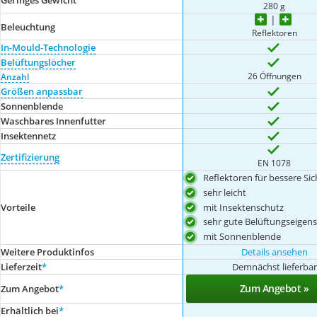
280 g
Beleuchtung
Reflektoren
In-Mould-Technologie
Belüftungslöcher
26 Öffnungen
Anzahl
Größen anpassbar
Sonnenblende
Waschbares Innenfutter
Insektennetz
Zertifizierung
EN 1078
Reflektoren für bessere Sic
sehr leicht
mit Insektenschutz
Vorteile
sehr gute Belüftungseigen
mit Sonnenblende
Weitere Produktinfos
Details ansehen
Lieferzeit
*
Demnächst lieferbar
Zum Angebot »
Zum Angebot
*
Erhältlich bei
*