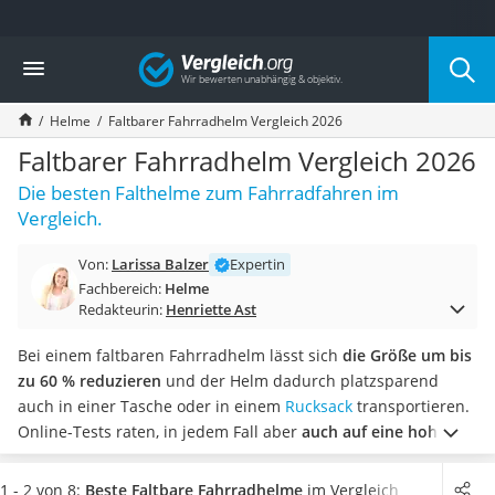
Die beliebtesten Vergleiche nach Kategorie
Vergleich
Freizeit & Sport
Gartentrampolin
Helme
Faltbarer Fahrradhelm Vergleich 2026
Trampolin
Metalldetektor
Faltbarer Fahrradhelm Vergleich 2026
Eufab-Fahrradträger
Die besten Falthelme zum Fahrradfahren im
Trampolin 366 cm
Vergleich.
Fahrradschloss
Aluminium-Koffer
Von:
Larissa Balzer
Expertin
Futterboot
Fachbereich:
Helme
Air Bike
Redakteurin:
Henriette Ast
E-Bike-Dreirad
Trekkingschuhe Herren
Bei einem faltbaren Fahrradhelm lässt sich
die Größe um bis
Reisetasche mit Rollen
zu 60 % reduzieren
und der Helm dadurch platzsparend
Klimmzugstation
auch in einer Tasche oder in einem
Rucksack
transportieren.
Koffer
Online-Tests raten, in jedem Fall aber
auch auf eine hohe
Nachtsichtgerät
Sicherheit zu achten
.
Faltbare Fahrradhelme erhalten Sie für
Faltschloss
Erwachsene
in unterschiedlichen Größen und Designs
. Das
1 - 2 von 8:
Beste Faltbare Fahrradhelme
im Vergleich