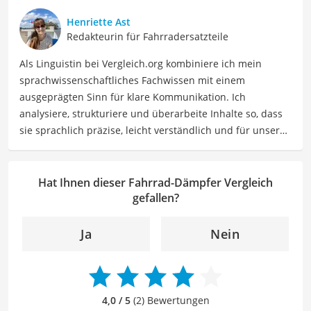
Beruflich ist Larissa Coach, Sportmentaltrainerin, Social
Henriette Ast
Media Managerin. Mit 15.000 Kilometern pro Jahr macht
Redakteurin für Fahrradersatzteile
sie auch weiterhin immer neue Erfahrungen, die sie vor
Als Linguistin bei Vergleich.org kombiniere ich mein
allem als "Rennradmädchen" auf Instagram teilt.
sprachwissenschaftliches Fachwissen mit einem
Der Fahrrad-Dämpfer-Vergleich ist aus unserer Sicht
ausgeprägten Sinn für klare Kommunikation. Ich
besonders empfehlenswert für
Fahrradfahrer
.
analysiere, strukturiere und überarbeite Inhalte so, dass
sie sprachlich präzise, leicht verständlich und für unsere
Leser:innen informierend sind. Mein Schwerpunkt liegt
dabei unter anderem auf Freizeit-Themen. Auch privat
beschäftige ich mich gerne mit verschiedenen Hobbys
Hat Ihnen dieser Fahrrad-Dämpfer Vergleich
und Freizeitaktivitäten. Dieses Interesse spiegelt sich in
gefallen?
meinen Beiträgen wider, die sich mit Freizeitideen,
Reiseempfehlungen, Hobbytipps und Anregungen für die
Ja
Nein
Freizeitgestaltung befassen.
Der Fahrrad-Dämpfer-Vergleich ist aus unserer Sicht
besonders empfehlenswert für
Fahrradfahrer
.
4,0 / 5
(2) Bewertungen