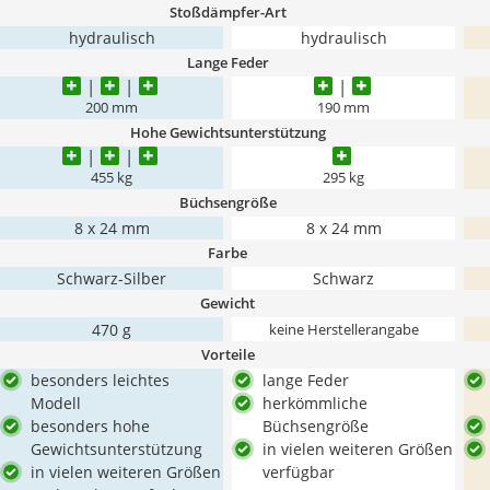
Stoßdämpfer-Art
hydraulisch
hydraulisch
Lange Feder
200 mm
190 mm
Hohe Gewichtsunterstützung
455 kg
295 kg
Büchsengröße
8 x 24 mm
8 x 24 mm
Farbe
Schwarz-Silber
Schwarz
Gewicht
470 g
keine Herstellerangabe
Vorteile
besonders leichtes
lange Feder
Modell
herkömmliche
besonders hohe
Büchsengröße
Gewichtsunterstützung
in vielen weiteren Größen
in vielen weiteren Größen
verfügbar