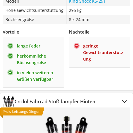
Modell
Kind Shock KS-291
Hohe Gewichtsunterstützung
295 kg
Büchsengröße
8 x 24 mm
Vorteile
Nachteile
lange Feder
geringe
Gewichtsunterstütz
herkömmliche
ung
Büchsengröße
in vielen weiteren
Größen verfügbar
Cnclol Fahrrad Stoßdämpfer Hinten
Preis-Leistungs-Sieger