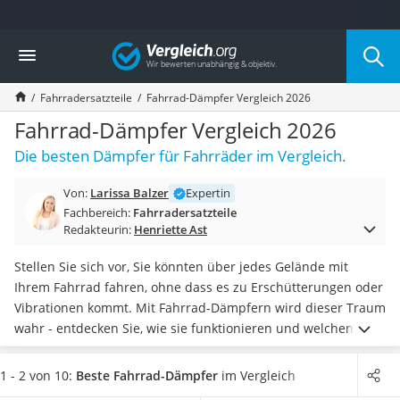
Die beliebtesten Vergleiche nach Kategorie
Vergleich
Freizeit & Sport
Gartentrampolin
Fahrradersatzteile
Fahrrad-Dämpfer Vergleich 2026
Trampolin
Metalldetektor
Fahrrad-Dämpfer Vergleich 2026
Eufab-Fahrradträger
Die besten Dämpfer für Fahrräder im Vergleich.
Trampolin 366 cm
Fahrradschloss
Von:
Larissa Balzer
Expertin
Aluminium-Koffer
Fachbereich:
Fahrradersatzteile
Futterboot
Redakteurin:
Henriette Ast
Air Bike
E-Bike-Dreirad
Stellen Sie sich vor, Sie könnten über jedes Gelände mit
Trekkingschuhe Herren
Ihrem Fahrrad fahren, ohne dass es zu Erschütterungen oder
Reisetasche mit Rollen
Vibrationen kommt. Mit Fahrrad-Dämpfern wird dieser Traum
Klimmzugstation
wahr - entdecken Sie, wie sie funktionieren und welchen
Koffer
Unterschied sie für Ihr Fahrerlebnis machen können. Ähnlich
Nachtsichtgerät
wie herkömmliche
Downhill-Federgabeln
werden auch
1 - 2 von 10:
Beste Fahrrad-Dämpfer
im Vergleich
Faltschloss
Fahrrad-Dämpfer in verschiedenen Federwegen angeboten.