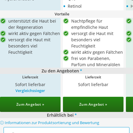
•
•
Retinol
H
Vorteile
unterstützt die Haut bei
Nachtpflege für
der Regeneration
empfindliche Haut
wirkt aktiv gegen Fältchen
versorgt die Haut mit
versorgt die Haut mit
besonders viel
besonders viel
Feuchtigkeit
Feuchtigkeit
wirkt aktiv gegen Fältchen
frei von Parabenen,
Parfüm und Mineralölen
Zu den Angeboten
*
Lieferzeit
Lieferzeit
Sofort lieferbar
Sofort lieferbar
Vergleichssieger
Zum Angebot »
Zum Angebot »
Erhältlich bei
*
ⓘ Informationen zur Produktsortierung und Bewertung