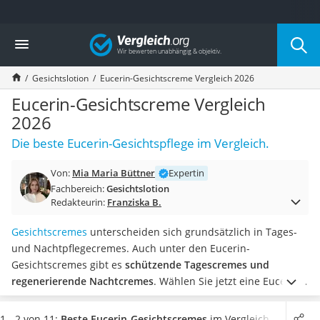
Die beliebtesten Vergleiche nach Kategorie
Vergleich
Drogerie
Inhalator
Gesichtslotion
Eucerin-Gesichtscreme Vergleich 2026
Haarschneider
Rollator
Eucerin-Gesichtscreme Vergleich
Braun Rasierer
2026
Katzenklappe (Chip)
Die beste Eucerin-Gesichtspflege im Vergleich.
Rasierer
Masturbator
Von:
Mia Maria Büttner
Expertin
Massagepistole
Fachbereich:
Gesichtslotion
Epilierer
Redakteurin:
Franziska B.
Reisehaartrockner
Eiweißpulver
Gesichtscremes
unterscheiden sich grundsätzlich in Tages-
Magnesiumpräparat
und Nachtpflegecremes. Auch unter den Eucerin-
Katzenklappe
Gesichtscremes gibt es
schützende Tagescremes und
Nackenmassagegerät
regenerierende Nachtcremes
.
Wählen Sie jetzt eine Eucerin-
Zeckenschutz Katze
Gesichtscreme,
die in einem Spender oder einer Tube
leichter Haartrockner
verpackt ist
. So kommt möglichst wenig Sauerstoff an die
1 - 2 von 11:
Beste Eucerin-Gesichtscremes
im Vergleich