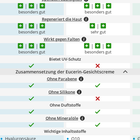
besonders gut
besonders gut
Regeneriert die Haut
besonders gut
sehr gut
Wirkt gegen Falten
besonders gut
besonders gut
Bietet UV-Schutz
Zusammensetzung der Eucerin-Gesichtscreme
Ohne Parabene
Ohne Silikone
Ohne Duftstoffe
Ohne Mineralöle
Wichtige Inhaltsstoffe
•
•
•
Hyaluronsäure
Q10
G