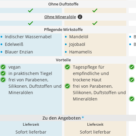
Ohne Duftstoffe
Ohne Mineralöle
Pflegende Wirkstoffe
•
•
•
Indischer Wassernabel
Mandelöl
B
•
•
•
Edelweiß
Jojobaöl
B
•
•
Blauer Enzian
Hamamelis
Vorteile
vegan
Tagespflege für
in praktischem Tiegel
empfindliche und
frei von Parabenen,
trockene Haut
Silikonen, Duftstoffen und
frei von Parabenen,
Mineralölen
Silikonen, Duftstoffen und
Mineralölen
Zu den Angeboten
*
Lieferzeit
Lieferzeit
Sofort lieferbar
Sofort lieferbar