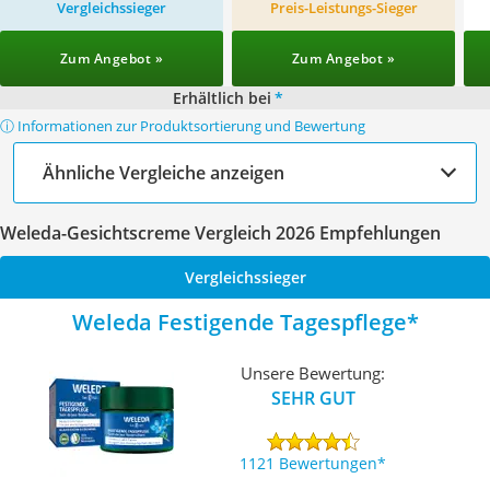
Vergleichssieger
Preis-Leistungs-Sieger
Zum Angebot »
Zum Angebot »
Erhältlich bei
*
ⓘ Informationen zur Produktsortierung und Bewertung
Ähnliche Vergleiche anzeigen
Weleda-Gesichtscreme Vergleich 2026 Empfehlungen
Vergleichssieger
Weleda Festigende Tagespflege
Unsere Bewertung:
SEHR GUT
1121 Bewertungen