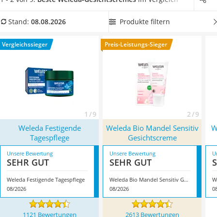
Philips-Sonicare-Zahnbürste
sind laut diversen Tests im Internet besonders handlich und
Schildkrötenhaus
lassen sich auch gut unterwegs mitnehmen. So haben Sie
Produkte filtern
Stand:
08.08.2026
Mineralfutter Pferd
Ihre Weleda-Gesichtspflege stets griffbereit. Überzeugt hat
Massagegerät
uns hier im August 2026 besonders das Modell
Weleda
Vergleichssieger
Preis-Leistungs-Sieger
Service
Festigende Tagespflege
*
mit seinen Eigenschaften.
1 / 9
2 / 9
Weleda Festigende
Weleda Bio Mandel Sensitiv
W
Tagespflege
Gesichtscreme
Unsere Bewertung
Unsere Bewertung
U
SEHR GUT
SEHR GUT
Weleda Festigende Tagespflege
Weleda Bio Mandel Sensitiv Gesichtscreme
08/2026
08/2026
0
1121 Bewertungen
2613 Bewertungen