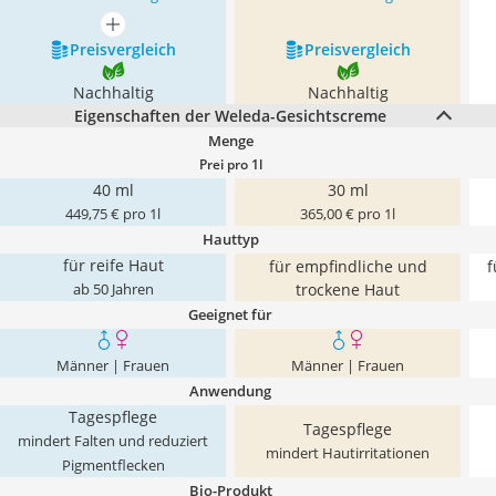
mehr anzeigen
Preis­vergleich
Preis­vergleich
Nachhaltig
Nachhaltig
Eigenschaften der Weleda-Gesichtscreme
Menge
Prei pro 1l
40 ml
30 ml
449,75 € pro 1l
365,00 € pro 1l
Hauttyp
für reife Haut
für empfindliche und
f
trockene Haut
ab 50 Jahren
Geeignet für
Männer | Frauen
Männer | Frauen
Anwendung
Tagespflege
Tagespflege
mindert Falten und reduziert
mindert Hautirritationen
Pigmentflecken
Bio-Produkt