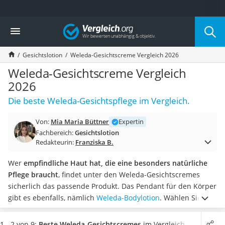
Die beliebtesten Vergleiche nach Kategorie
Vergleich
Drogerie
Inhalator
Gesichtslotion
Weleda-Gesichtscreme Vergleich 2026
Haarschneider
Rollator
Weleda-Gesichtscreme Vergleich
Braun Rasierer
2026
Katzenklappe (Chip)
Die beste Weleda-Gesichtspflege im Vergleich.
Rasierer
Masturbator
Von:
Mia Maria Büttner
Expertin
Massagepistole
Fachbereich:
Gesichtslotion
Epilierer
Redakteurin:
Franziska B.
Reisehaartrockner
Eiweißpulver
Wer
empfindliche Haut hat, die eine besonders natürliche
Magnesiumpräparat
Pflege braucht
, findet unter den Weleda-Gesichtscremes
Katzenklappe
sicherlich das passende Produkt. Das Pendant für den Körper
Nackenmassagegerät
gibt es ebenfalls, nämlich
Weleda-Bodylotion
.
Wählen Sie
Zeckenschutz Katze
jetzt eine Weleda-Gesichtscreme aus unserer
leichter Haartrockner
Vergleichstabelle,
die in einer Tube verpackt ist
. 30-ml-Tuben
1 - 2 von 9:
Beste Weleda-Gesichtscremes
im Vergleich