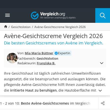
Die beliebtesten Vergleiche nach Kategorie
Vergleich
Drogerie
Inhalator
Gesichtslotion
Avène-Gesichtscreme Vergleich 2026
Haarschneider
Rollator
Avène-Gesichtscreme Vergleich 2026
Braun Rasierer
Die besten Gesichtscremes von Avène im Vergleich.
Katzenklappe (Chip)
Rasierer
Von:
Mia Maria Büttner
Expertin
Masturbator
Fachbereich:
Gesichtslotion
Massagepistole
Redakteurin:
Franziska B.
Epilierer
Reisehaartrockner
Ihre Gesichtshaut ist täglich zahlreichen Umwelteinflüssen
Eiweißpulver
ausgesetzt, die sie beanspruchen und auslaugen können. Die
Magnesiumpräparat
pflegende Avène-Gesichtscreme hilft Ihnen zuverlässig dabei,
Katzenklappe
die
irritierte Haut zu beruhigen
, die Hautoberfläche mit
Nackenmassagegerät
Feuchtigkeit zu versorgen und Ihnen einen gesunden Glow zu
Zeckenschutz Katze
verleihen.
Viele Online-Tests zeigen, dass
UV-Schutz
in Ihrer
1 - 2 von 10:
Beste Avène-Gesichtscremes
im Vergleich
leichter Haartrockner
Feuchtigkeitscreme
Faltenbildung verringert, indem er die