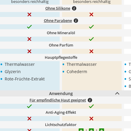
besonders reichhaltig
besonders reichhaltig
Ohne Silikone
Ohne Parabene
Ohne Mineralöl
Ohne Parfüm
Hauptpflegestoffe
•
•
•
Thermalwasser
Thermalwasser
T
•
•
•
Glyzerin
Cohederm
G
•
•
Rote-Früchte-Extrakt
S
•
B
Anwendung
Für empfindliche Haut geeignet
Anti-Aging-Effekt
Lichtschutzfaktor