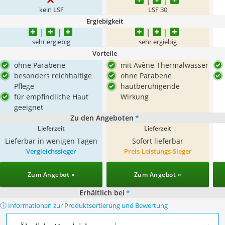
kein LSF
LSF 30
Ergiebigkeit
sehr ergiebig
sehr ergiebig
Vorteile
ohne Parabene
mit Avène-Thermalwasser
besonders reichhaltige
ohne Parabene
Pflege
hautberuhigende
für empfindliche Haut
Wirkung
geeignet
Zu den Angeboten
*
Lieferzeit
Lieferzeit
Lieferbar in wenigen Tagen
Sofort lieferbar
Vergleichssieger
Preis-Leistungs-Sieger
Zum Angebot »
Zum Angebot »
Erhältlich bei
*
ⓘ Informationen zur Produktsortierung und Bewertung