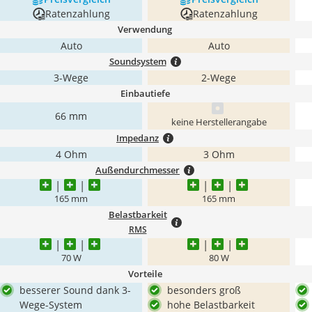
Ratenzahlung
Ratenzahlung
Verwendung
Auto
Auto
Soundsystem
3-Wege
2-Wege
Einbautiefe
66 mm
keine Herstellerangabe
Impedanz
4 Ohm
3 Ohm
Außendurchmesser
165 mm
165 mm
Belastbarkeit
RMS
70 W
80 W
Vorteile
besserer Sound dank 3-
besonders groß
Wege-System
hohe Belastbarkeit