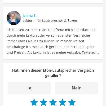
präzise Informationen zu elektronischen Geräten, Gadgets
sowie Technologien. Meine Beiträge beinhalten
detaillierte Produktvergleiche, Kaufberatungen und
Janina S.
technische Analysen, um Verbrauchern dabei zu helfen,
Lektorin für Lautsprecher & Boxen
sowohl informierte Entscheidungen zu treffen als auch
Ich bin seit 2019 im Team und freue mich sehr darüber,
die besten elektronischen Lösungen für ihre Bedürfnisse
durch mein Lektorat der verschiedensten Vergleiche
zu finden.
immer etwas Neues zu lernen. In meiner Freizeit
Der Eton-Lautsprecher-Vergleich ist aus unserer Sicht
beschäftige ich mich auch gerne mit dem Thema Sport
besonders empfehlenswert für
Musikliebhaber
und
und Freizeit. Als Lektorin ist es meine Aufgabe, Texte auf
Audiophile
.
ihre inhaltliche Richtigkeit, sprachliche Präzision und
Lesbarkeit zu überprüfen. Mein Ziel ist es, unseren
Autoren dabei zu helfen, ihre Botschaften klar und
Hat Ihnen dieser Eton-Lautsprecher Vergleich
effektiv zu kommunizieren. Durch meine Leidenschaft für
gefallen?
das geschriebene Wort und meine breitgefächerten
Interessen, bringe ich frische Perspektiven sowie neue
Ja
Nein
Ideen in den Lektoratsprozess ein, um sicherzustellen,
dass die Texte sowohl qualitativ hochwertig als auch
ansprechend sind.