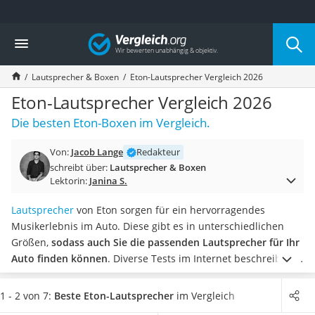
Die beliebtesten Vergleiche nach Kategorie
Vergleich
Elektronik
Powerstation
Lautsprecher & Boxen
Eton-Lautsprecher Vergleich 2026
Monitor 32 Zoll 4K
Fernseher
Eton-Lautsprecher Vergleich 2026
Drucker
Die besten Eton-Boxen im Vergleich.
Desktop-PC
Monitor
Von:
Jacob Lange
Redakteur
Diascanner
schreibt über:
Lautsprecher & Boxen
Laser-Multifunktionsdrucker
Lektorin:
Janina S.
Powerline-Adapter
Powerstation mit Solarpanel
Lautsprecher
von Eton sorgen für ein hervorragendes
Gaming-PC
Musikerlebnis im Auto. Diese gibt es in unterschiedlichen
Soundbar
Größen,
sodass auch Sie die passenden Lautsprecher für Ihr
17-Zoll-Laptop
Auto finden können
. Diverse Tests im Internet beschreiben,
Satellitenschüssel
dass die Belastbarkeit zwischen verschiedenen Modellen
Gaming-Headset
variieren kann. Eton-Lautsprecher mit einer hohen
1 - 2 von 7:
Beste Eton-Lautsprecher
im Vergleich
Schnurloses Telefon
Belastbarkeit sind somit leistungsfähiger.
Wählen Sie jetzt