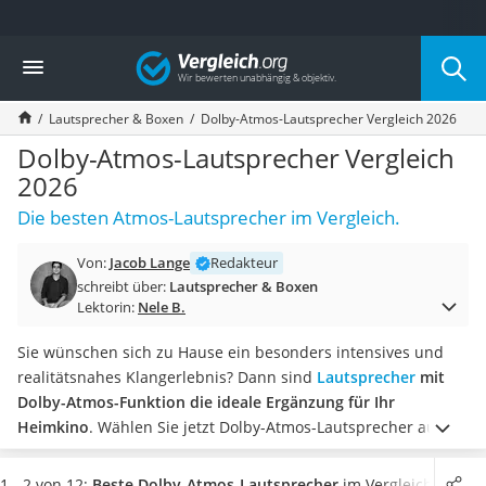
Die beliebtesten Vergleiche nach Kategorie
Vergleich
Elektronik
Powerstation
Lautsprecher & Boxen
Dolby-Atmos-Lautsprecher Vergleich 2026
Monitor 32 Zoll 4K
Fernseher
Dolby-Atmos-Lautsprecher Vergleich
Drucker
2026
Desktop-PC
Die besten Atmos-Lautsprecher im Vergleich.
Monitor
Diascanner
Von:
Jacob Lange
Redakteur
Laser-Multifunktionsdrucker
schreibt über:
Lautsprecher & Boxen
Powerline-Adapter
Lektorin:
Nele B.
Powerstation mit Solarpanel
Gaming-PC
Sie wünschen sich zu Hause ein besonders intensives und
Soundbar
realitätsnahes Klangerlebnis? Dann sind
Lautsprecher
mit
17-Zoll-Laptop
Dolby-Atmos-Funktion die ideale Ergänzung für Ihr
Satellitenschüssel
Heimkino
.
Wählen Sie jetzt Dolby-Atmos-Lautsprecher aus
Gaming-Headset
unserer Vergleichstabelle mit einem breiten Frequenzbereich
Schnurloses Telefon
sowie einer hohen dauerhaft erzeugbaren Leistung.
1 - 2 von 12:
Beste Dolby-Atmos-Lautsprecher
im Vergleich