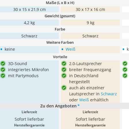
Maße (L x B x H)
30 x 15 x 21,9 cm
30 x 17 x 16 cm
Gewicht (gesamt)
4,2 kg
9 kg
Farbe
Schwarz
Schwarz
Weitere Farben
•
•
•
keine
Weiß
k
Vorteile
3D-Sound
2.0-Lautsprecher
integriertes Mikrofon
breiter Frequenzgang
mit Partymodus
in Deutschland
hergestellt
auch als einzelner
Lautsprecher in
Schwarz
oder
Weiß
erhältlich
Zu den Angeboten
*
Lieferzeit
Lieferzeit
Sofort lieferbar
Sofort lieferbar
Herstellergarantie
Herstellergarantie