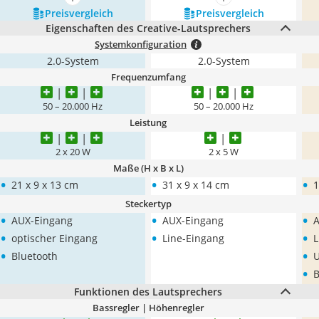
mehr anzeigen
mehr anzeigen
Preis­vergleich
Preis­vergleich
Eigenschaften des Creative-Lautsprechers
Systemkonfiguration
2.0-System
2.0-System
Frequenzumfang
50 – 20.000 Hz
50 – 20.000 Hz
Leistung
2 x 20 W
2 x 5 W
Maße (H x B x L)
•
•
•
21 x 9 x 13 cm
31 x 9 x 14 cm
1
Steckertyp
•
•
•
AUX-Eingang
AUX-Eingang
A
•
•
•
optischer Eingang
Line-Eingang
L
•
•
Bluetooth
•
B
Funktionen des Lautsprechers
Bassregler | Höhenregler