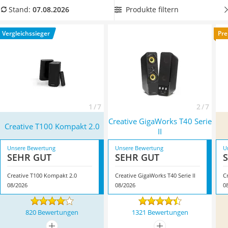
Tablets unter 200 Euro
Creative-Lautsprecher mit Kopfhörerausgang
, damit Sie Ihre
Produkte filtern
Stand:
07.08.2026
Ladekabel Typ 2 Schuko
Musik hautnah erleben können. Überzeugt hat uns hier im
Lichtwecker
August 2026 besonders das Modell
Creative T100 Kompakt
Vergleichssieger
Pre
Acer Aspire
2.0
*
mit seinen Eigenschaften.
Service
1 / 7
2 / 7
Creative GigaWorks T40 Serie
Creative T100 Kompakt 2.0
II
Unsere Bewertung
Unsere Bewertung
U
SEHR GUT
SEHR GUT
Creative T100 Kompakt 2.0
Creative GigaWorks T40 Serie II
C
08/2026
08/2026
0
820 Bewertungen
1321 Bewertungen