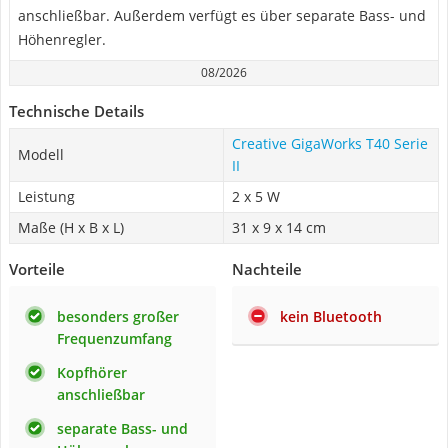
anschließbar. Außerdem verfügt es über separate Bass- und
Höhenregler.
08/2026
Technische Details
Creative GigaWorks T40 Serie
Modell
II
Leistung
2 x 5 W
Maße (H x B x L)
31 x 9 x 14 cm
Vorteile
Nachteile
besonders großer
kein Bluetooth
Frequenzumfang
Kopfhörer
anschließbar
separate Bass- und