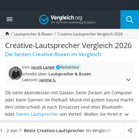
Die beliebtesten Vergleiche nach Kategorie
Vergleich
Elektronik
Powerstation
Lautsprecher & Boxen
Creative-Lautsprecher Vergleich 2026
Monitor 32 Zoll 4K
Fernseher
Creative-Lautsprecher Vergleich 2026
Drucker
Die besten Creative-Boxen im Vergleich.
Desktop-PC
Monitor
Von:
Jacob Lange
Redakteur
Diascanner
schreibt über:
Lautsprecher & Boxen
Laser-Multifunktionsdrucker
Lektorin:
Janina S.
Powerline-Adapter
Powerstation mit Solarpanel
Ob beim Abendessen mit Gästen, beim Zocken am Computer
Gaming-PC
oder beim Sonnen im Freibad: Musik mit gutem Sound macht
Soundbar
den Unterschied. Je nach Einsatzort sind eher Bluetooth-
17-Zoll-Laptop
oder
Stereo-Lautsprecher
von Vorteil. Wollen Sie Ihren
neuen
Satellitenschüssel
Creative-Lautsprecher flexibel auf Reisen verwenden
, ist ein
Gaming-Headset
kabelloses Modell laut gängigen Online-Tests besonders von
1 - 2 von 7:
Beste Creative-Lautsprecher
im Vergleich
Schnurloses Telefon
Vorteil.
Wählen Sie jetzt aus unserer Vergleichstabelle