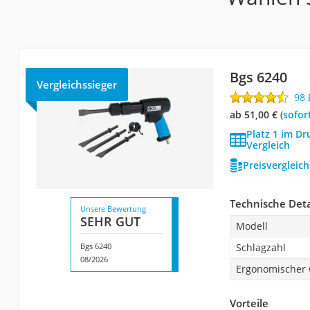
Bgs 6240
Vergleichssieger
98
ab 51,00 €
(
Sofor
Platz 1 im D
Vergleich
Preisvergleic
Technische Deta
Unsere Bewertung
SEHR GUT
Modell
Bgs 6240
Schlagzahl
08/2026
Ergonomischer G
Vorteile