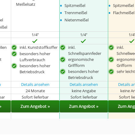
•
•
Meißelsatz
Spitzmeißel
Spitzmeißel
•
•
Trennmeißel
Flachmeißel
•
el
Nietenmeißel
ißel
1/4”
1/4”
1/4
llen
inkl. Kunststoffkoffer
inkl.
inkl.
Schnellspannfeder
Schnellwe
besonders hoher
t
ergonomische
ergonomi
Luftverbrauch
Griffform
Grifform
besonders hoher
besonders hoher
sehr leich
Betriebsdruck
Betriebsdruck
n
Details ansehen
Details ansehen
Details 
24 Monate
keine Angabe
keine A
bar
Sofort lieferbar
Sofort lieferbar
Sofort li
»
Zum Angebot »
Zum Angebot »
Zum Ang