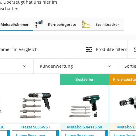
. Überzeugt hat uns hier im
nschaften.
r
t-Meisselhämmer
Kernbohrgeräte
Steinknacker
mera
mit Elektrostart
ämmer
im Vergleich
Produkte filtern
Kundenwertung
Sorti
Bestseller
Preis-Leistu
en
zer
430
Hazet 9035V/5 I
Metabo 6.04115.50
Metabo D
Unsere Bewertung
Unsere Bewertung
Unsere Bewer