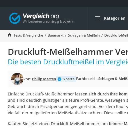
Kategorien
Die beliebtesten V
Baumarkt
Tests & Vergleiche
Baumarkt
Schlagen & Meißeln
Druckluft-Mei
Tresor feuerfest
Druckluft-Meißelhammer Ver
Makita-Akku-Rase
Kappsäge
Die besten Druckluftmeißel im Verglei
Smartes Türschlos
Akku-Rasentrimm
Fachbereich:
Schlagen & Meiß
Von:
Philip Merten
Experte
Feuchtigkeitsmess
Einfache Druckluft-Meißelhämmer
lassen sich durch Ihre ko
Split-Klimaanlage 
und sind deutlich günstiger als teure Profi-Geräte, weswegen 
Pelletofen
Gebrauch durch Privatpersonen geeignet sind. Vor dem Kauf sol
Vielfalt der mitgelieferten Meißelaufsätze achten. Diese sollt
Bohrmaschine
Tiefbrunnenpump
Kaufen Sie jetzt einen Druckluft-Meißelhammer, um
feinere 