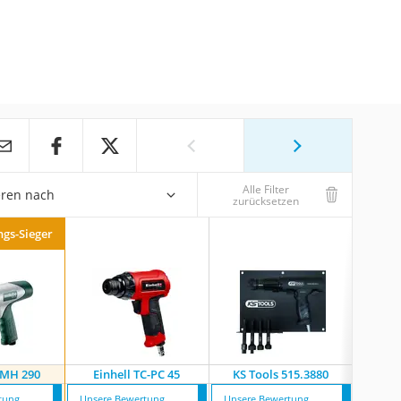
Alle Filter
eren nach
zurücksetzen
ngs-Sieger
MH 290
Einhell TC-PC 45
KS Tools 515.3880
Aer
tung
Unsere Bewertung
Unsere Bewertung
Unsere