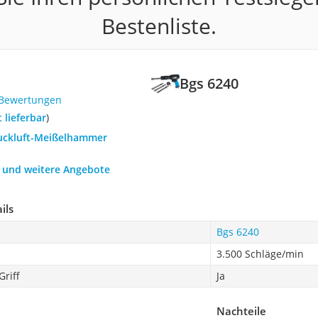
Bestenliste.
Bgs 6240
 Bewertungen
t lieferbar
)
ruckluft-Meißelhammer
h und weitere Angebote
ils
Bgs 6240
3.500 Schläge/min
riff
Ja
Nachteile