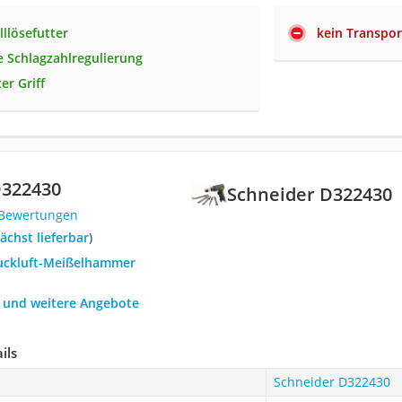
lllösefutter
kein Transpor
e Schlagzahlregulierung
er Griff
D322430
Schneider D322430
 Bewertungen
ächst lieferbar
)
ruckluft-Meißelhammer
h und weitere Angebote
ils
Schneider D322430