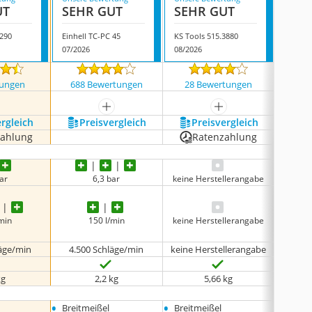
UT
SEHR GUT
SEHR GUT
GUT
290
Einhell TC-PC 45
KS Tools 515.3880
Aerote
07/2026
08/2026
07/202
noch k
tungen
688 Bewertungen
28 Bewertungen
mehr anzeigen
mehr anzeigen
ergleich
Preis­vergleich
Preis­vergleich
P
zahlung
Ratenzahlung
ar
6,3 bar
keine Herstellerangabe
/min
150 l/min
keine Herstellerangabe
läge/min
4.500 Schläge/min
keine Herstellerangabe
4.50
kg
2,2 kg
‎5,66 kg
•
•
•
Breitmeißel
Breitmeißel
Breit