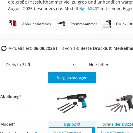
die große Presslufthämmer viel zu grob und unhandlich wären
Fliesenschneider
August 2026 besonders das Modell
Bgs 6240
*
mit seinen Eige
Hochdruckreinige
Doppelschleifer
Abbruchhämmer
Stemmhämmer
Druckluf
Überwachungska
Benzinrasenmäher 
Aktualisiert:
06.08.2026
1 - 8 von 14:
Beste Druckluft-Meißelh
Akku-Laubsauger
Löschdecke
Preis in EUR
Hersteller
Multimeter
Vergleichssieger
Winterharte Palm
Gasdurchlauferhit
Abbildung
*
Service
Modell
*
Bgs 6240
Schneider D322
Unsere Bewertung
Unsere Bewertung