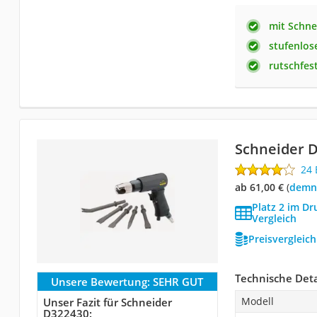
mit Schne
stufenlos
rutschfest
Schneider 
24
ab 61,00 €
(
Demn
Platz 2 im D
Vergleich
Preisvergleic
Technische Deta
Unsere Bewertung:
SEHR GUT
Modell
Unser Fazit für Schneider
D322430: