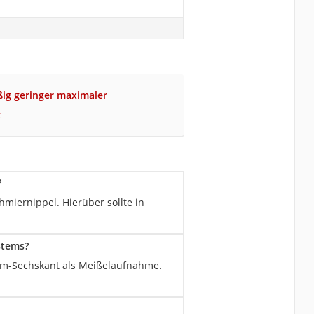
ig geringer maximaler
k
?
miernippel. Hierüber sollte in
stems?
mm-Sechskant als Meißelaufnahme.