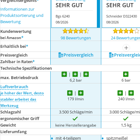
Vergleichsergebnis
*
SEHR GUT
SEHR GUT
Informationen zur
Produktsortierung und
Bgs 6240
Schneider D322430
Bewertung
08/2026
08/2026
Kundenwertung
*
bei Amazon
98 Bewertungen
24 Bewertunge
Erhältlich bei
*
mehr a
Preis­vergleich
Preis­verglei
Preis­vergleich
Zahlbar in Raten
*
Technische Spezifikationen
max. Betriebsdruck
6,2 bar
6 bar
Luftverbrauch
je höher der Wert, desto
179 l/min
240 l/min
stabiler arbeitet das
Werkzeug
Schlagzahl
3.500 Schläge/min
3.000 Schläge/m
ergonomischer Griff
Gewicht
1,5 kg
keine Herstellerangabe
Lieferumfang
•
•
mit 4-teiligem
spitzmeißel