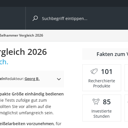
ergleiche nach Kategorie
ßelhammer Vergleich 2026
gleich 2026
nmäher
Fakten zum 
ch.
s
101
er
eln
Redakteur:
Georg B.
Recherchierte
Produkte
gerät
mpakte Größe einhändig bedienen
2 Innengeräte
85
sie Tests zufolge gut zum
lten SIe vor allem auf die
Investierte
e möglichst umfangreich sein.
Stunden
e
Meißelarbeiten vorzunehmen
, für