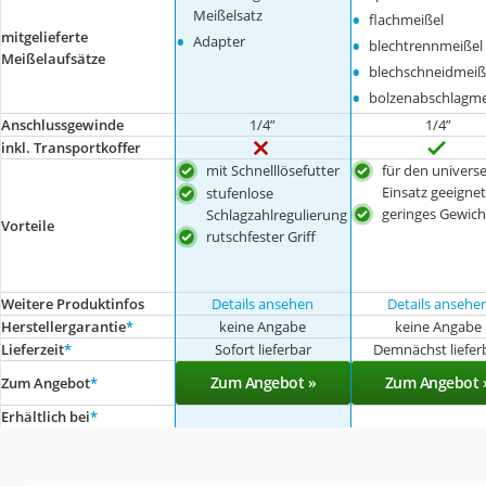
•
Meißelsatz
flachmeißel
•
mitgelieferte
•
Adapter
blechtrennmeißel
Meißelaufsätze
•
blechschneidmeiß
•
bolzenabschlagme
Anschlussgewinde
1/4”
1/4”
inkl. Transportkoffer
mit Schnelllösefutter
für den universe
Einsatz geeignet
stufenlose
geringes Gewich
Schlagzahlregulierung
Vorteile
rutschfester Griff
Weitere Produktinfos
Details ansehen
Details ansehe
Herstellergarantie
*
keine Angabe
keine Angabe
Lieferzeit
*
Sofort lieferbar
Demnächst liefer
Zum Angebot »
Zum Angebot 
Zum Angebot
*
Erhältlich bei
*