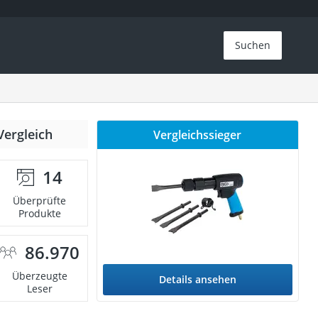
Suchen
Vergleich
Vergleichssieger
14
Überprüfte
Produkte
86.970
Überzeugte
Details ansehen
Leser