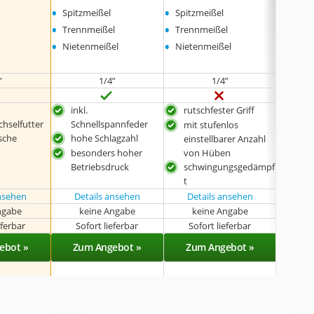
•
•
•
Spitzmeißel
Spitzmeißel
Spitz
•
•
•
Trennmeißel
Trennmeißel
Trenn
•
•
•
Nietenmeißel
Nietenmeißel
Niete
”
1/4”
1/4”
inkl.
rutschfester Griff
inkl.
chselfutter
Schnellspannfeder
Sch
mit stufenlos
sche
hohe Schlagzahl
sehr
einstellbarer Anzahl
besonders hoher
von Hüben
hoh
t
Betriebsdruck
schwingungsgedämpf
bes
t
Bet
ansehen
Details ansehen
Details ansehen
ngabe
keine Angabe
keine Angabe
k
eferbar
Sofort lieferbar
Sofort lieferbar
Lieferba
ebot »
Zum Angebot »
Zum Angebot »
Zu