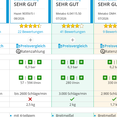
SEHR GUT
SEHR GUT
SEHR G
Hazet 9035V/5 I
Metabo 6.04115.50
Metabo DMH 
08/2026
07/2026
07/2026
n
22 Bewertungen
41 Bewertungen
9 Bewer
nzeigen
mehr anzeigen
mehr anzeigen
ch
Preis­vergleich
Preis­vergleich
Preis­v
Ratenzahlung
Raten
6,3 bar
6,3 bar
6,2 b
57 – 594 l/min
280 l/min
330 l
in
bis 2600 Schläge/min
3.000 Schläge/min
2.900 Sch
2,5 kg
2 kg
1,7 
•
•
•
mit 4-teiligem
Breitmeißel
Breitmeißel