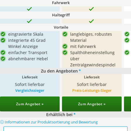
Fahrwerk
Haltegriff
Vorteile
eingravierte Skala
langlebiges, robustes
integrierte 45 Grad
Material
Winkel Anzeige
mit Fahrwerk
einfacher Transport
Spalthöheneinstellung
abnehmbarer Hebel
über
Zentralgewindespindel
Zu den Angeboten
*
Lieferzeit
Lieferzeit
Sofort lieferbar
Sofort lieferbar
Vergleichssieger
Preis-Leistungs-Sieger
Zum Angebot »
Zum Angebot »
Erhältlich bei
*
ⓘ Informationen zur Produktsortierung und Bewertung