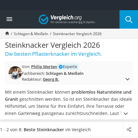
Die beliebtesten Vergleiche nach Kategorie
Vergleich
Baumarkt
Tresor feuerfest
Schlagen & Meißeln
Steinknacker Vergleich 2026
Makita-Akku-Rasenmäher
Kappsäge
Steinknacker Vergleich 2026
Smartes Türschloss
Die besten Pflasterknacker im Vergleich.
Akku-Rasentrimmer
Feuchtigkeitsmessgerät
Von:
Philip Merten
Experte
Split-Klimaanlage 2 Innengeräte
Fachbereich:
Schlagen & Meißeln
Pelletofen
Redakteur:
Georg B.
Bohrmaschine
Tiefbrunnenpumpe
Mit einem Steinknacker können
problemlos Natursteine und
Fliesenschneider
Granit
geschnitten werden. So ist ein Steinknacker das ideale
Hochdruckreiniger
Hilfsmittel, um Steine für Ihre Einfahrt, Ihre Terrasse oder
Doppelschleifer
einen Gartenweg passgenau zurechtzuschneiden. Laut Tests
Überwachungskamera
im Internet sind kraftvolle Steinknacker ebenso ideal, um
Benzinrasenmäher mit Elektrostart
Rasenkantensteine zu teilen.
Wählen Sie jetzt einen
1 - 2 von 8:
Beste Steinknacker
im Vergleich
Akku-Laubsauger
Steinknacker mit einem Fahrwerk
, um das Gerät direkt am