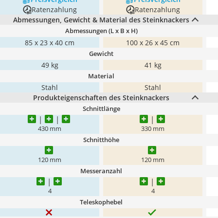
Ratenzahlung
Ratenzahlung
Abmessungen, Gewicht & Material des Steinknackers
Abmessungen (L x B x H)
85 x 23 x 40 cm
100 x 26 x 45 cm
Gewicht
49 kg
41 kg
Material
Stahl
Stahl
Produkteigenschaften des Steinknackers
Schnittlänge
430 mm
330 mm
Schnitthöhe
120 mm
120 mm
Messeranzahl
4
4
Teleskophebel