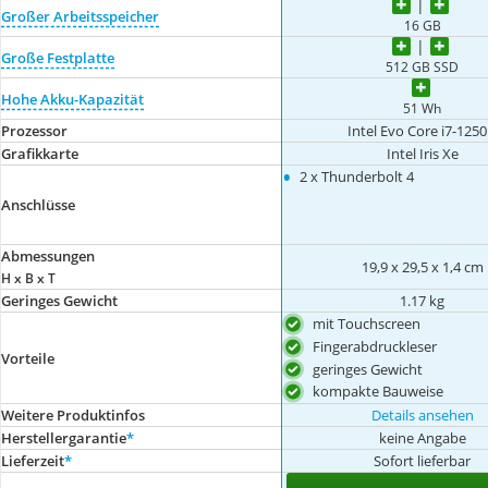
Großer Arbeitsspeicher
16 GB
Große Festplatte
512 GB SSD
Hohe Akku-Kapazität
51 Wh
Prozessor
Intel Evo Core i7-125
Grafikkarte
Intel Iris Xe
•
2 x Thunderbolt 4
Anschlüsse
Abmessungen
‎19,9 x 29,5 x 1,4 cm
H x B x T
Geringes Gewicht
1.17 kg
mit Touchscreen
Fingerabdruckleser
Vorteile
geringes Gewicht
kompakte Bauweise
Weitere Produktinfos
Details ansehen
Herstellergarantie
*
keine Angabe
Lieferzeit
*
Sofort lieferbar