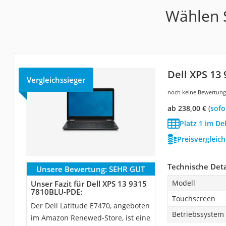
Wählen S
Dell XPS 13
Vergleichssieger
noch keine Bewertun
ab 238,00 €
(
Sof
Platz 1 im De
Preisvergleic
Technische Deta
Unsere Bewertung:
SEHR GUT
Modell
Unser Fazit für Dell XPS 13 9315
7810BLU-PDE:
Touchscreen
Der Dell Latitude E7470, angeboten
Betriebssystem
im Amazon Renewed-Store, ist eine