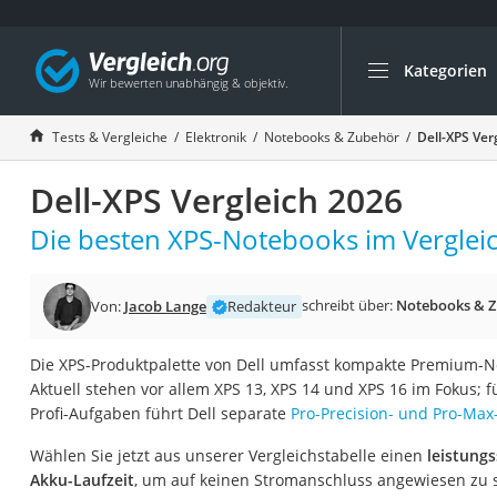
Kategorien
Die beliebtesten V
Elektronik
Tests & Vergleiche
Elektronik
Notebooks & Zubehör
Dell-XPS Ver
Powerstation
Dell-XPS Vergleich 2026
Monitor 32 Zoll 4K
Fernseher
Die besten XPS-Notebooks im Vergleic
Drucker
Desktop-PC
schreibt über:
Notebooks & 
Von:
Jacob Lange
Redakteur
Monitor
Die XPS-Produktpalette von Dell umfasst kompakte Premium-
Diascanner
Aktuell stehen vor allem XPS 13, XPS 14 und XPS 16 im Fokus; 
Laser-Multifunkti
Profi-Aufgaben führt Dell separate
Pro-Precision- und Pro-Max
Powerline-Adapter
Wählen Sie jetzt aus unserer Vergleichstabelle einen
leistungs
Powerstation mit 
Akku-Laufzeit
, um auf keinen Stromanschluss angewiesen zu s