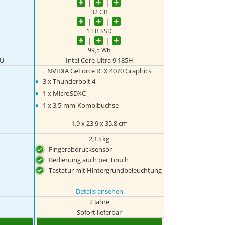
32 GB
1 TB SSD
99,5 Wh
0U
Intel Core Ultra 9 185H
NVIDIA GeForce RTX 4070 Graphics
•
3 x Thunderbolt 4
•
1 x MicroSDXC
•
1 x 3,5-mm-Kombibuchse
1,9 x 23,9 x 35,8 cm
2,13 kg
Fingerabdrucksensor
Bedienung auch per Touch
Tastatur mit Hintergrundbeleuchtung
Details ansehen
2 Jahre
Sofort lieferbar