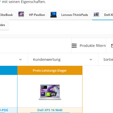
*
mit seinen Eigenschaften.
EliteBook
HP-Pavilion
Lenovo-ThinkPads
Dell-
bles
on
h
Produkte filtern
Euro
Kundenwertung
Sorti
chuko
Preis-Leistungs-Sieger
U-PDE
Dell XPS 16 9640