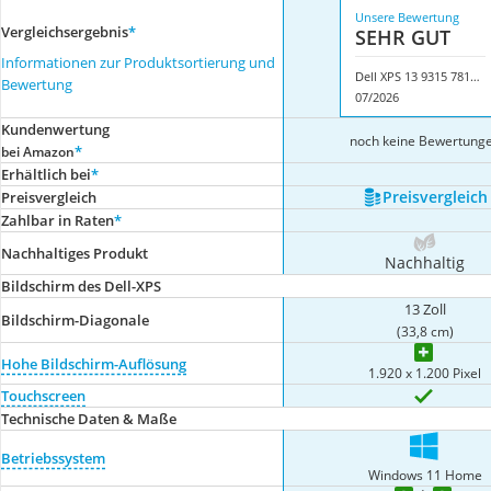
Unsere Bewertung
Vergleichsergebnis
*
SEHR GUT
Informationen zur Produktsortierung und
Dell XPS 13 9315 7810BLU-PDE
Bewertung
07/2026
Kundenwertung
noch keine Bewertung
*
bei Amazon
Erhältlich bei
*
Preis­vergleich
Preis­vergleich
Zahlbar in Raten
*
Nachhaltiges Produkt
Nachhaltig
Bildschirm des Dell-XPS
13 Zoll
Bildschirm-Diagonale
(33,8 cm)
Hohe Bildschirm-Auflösung
1.920 x 1.200 Pixel
Touchscreen
Technische Daten & Maße
Betriebssystem
Windows 11 Home