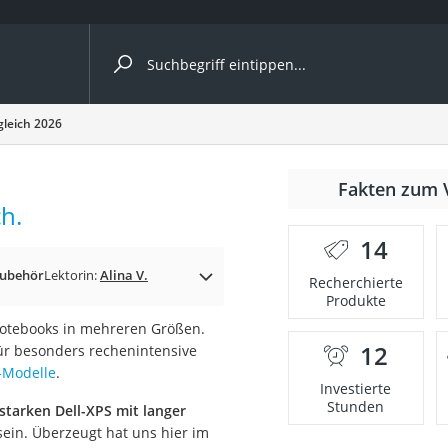
ergleiche nach Kategorie
gleich 2026
Fakten zum 
h.
14
Zubehör
Lektorin:
Alina V.
Recherchierte
Produkte
Notebooks in mehreren Größen.
12
für besonders rechenintensive
onsdrucker
-Modelle
.
Investierte
Stunden
starken Dell-XPS mit langer
Solarpanel
ein. Überzeugt hat uns hier im