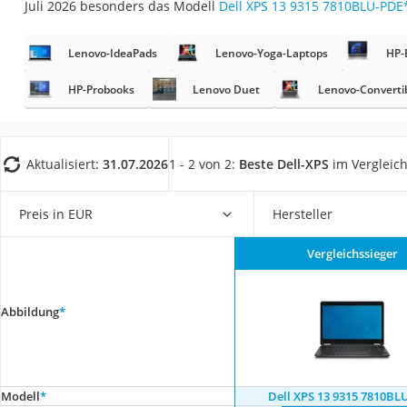
Juli 2026 besonders das Modell
Dell XPS 13 9315 7810BLU-PDE
Gaming-PC
Soundbar
Lenovo-IdeaPads
Lenovo-Yoga-Laptops
HP-
17-Zoll-Laptop
HP-Probooks
Lenovo Duet
Lenovo-Converti
Satellitenschüssel
Gaming-Headset
Schnurloses Telef
Aktualisiert:
31.07.2026
1 - 2 von 2:
Beste Dell-XPS
im Vergleic
Tablets unter 200 
Preis in EUR
Hersteller
Ladekabel Typ 2 S
Lichtwecker
Vergleichssieger
Acer Aspire
Service
Abbildung
*
Modell
*
Dell XPS 13 9315 7810BL