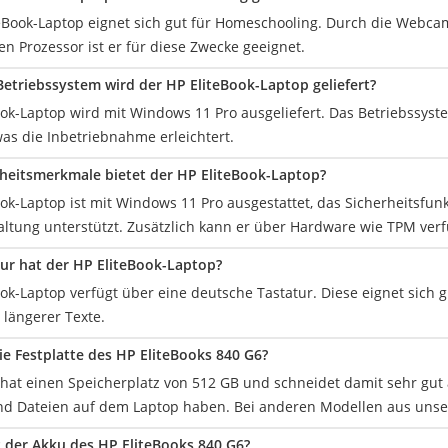
iteBook-Laptop eignet sich gut für Homeschooling. Durch die Webca
en Prozessor ist er für diese Zwecke geeignet.
etriebssystem wird der HP EliteBook-Laptop geliefert?
ok-Laptop wird mit Windows 11 Pro ausgeliefert. Das Betriebssystem
was die Inbetriebnahme erleichtert.
heitsmerkmale bietet der HP EliteBook-Laptop?
ok-Laptop ist mit Windows 11 Pro ausgestattet, das Sicherheitsfun
ltung unterstützt. Zusätzlich kann er über Hardware wie TPM ver
ur hat der HP EliteBook-Laptop?
ok-Laptop verfügt über eine deutsche Tastatur. Diese eignet sich g
 längerer Texte.
die Festplatte des HP EliteBooks 840 G6?
 hat einen Speicherplatz von 512 GB und schneidet damit sehr gut 
 Dateien auf dem Laptop haben. Bei anderen Modellen aus unser
t der Akku des HP EliteBooks 840 G6?