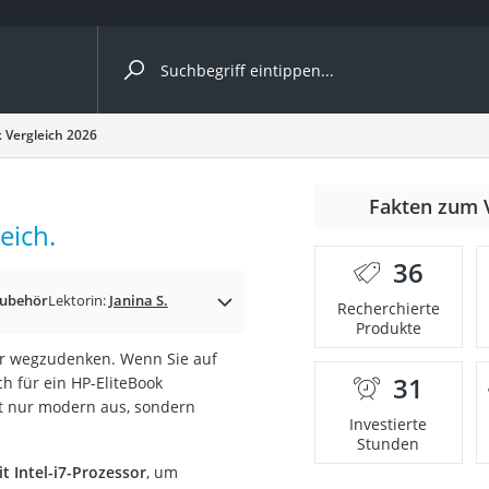
ergleiche nach Kategorie
 Vergleich 2026
Fakten zum 
eich.
36
Zubehör
Lektorin:
Janina S.
Recherchierte
Produkte
r wegzudenken. Wenn Sie auf
31
ich für ein HP-EliteBook
onsdrucker
ht nur modern aus, sondern
Investierte
Stunden
Solarpanel
t Intel-i7-Prozessor
, um