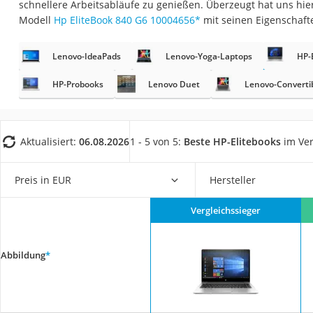
schnellere Arbeitsabläufe zu genießen. Überzeugt hat uns hi
Gaming-PC
Modell
Hp EliteBook 840 G6 10004656
*
mit seinen Eigenschaft
Soundbar
17-Zoll-Laptop
Lenovo-IdeaPads
Lenovo-Yoga-Laptops
HP-
Satellitenschüssel
HP-Probooks
Lenovo Duet
Lenovo-Converti
Gaming-Headset
Schnurloses Telef
Aktualisiert:
06.08.2026
1 - 5 von 5:
Beste HP-Elitebooks
im Ver
Tablets unter 200 
Ladekabel Typ 2 S
Preis in EUR
Hersteller
Lichtwecker
Acer Aspire
Vergleichssieger
Service
Abbildung
*