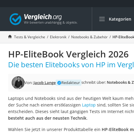
Kategorien
Die beliebtesten V
Elektronik
Tests & Vergleiche
Elektronik
Notebooks & Zubehör
HP-EliteBook
Powerstation
HP-EliteBook Vergleich 2026
Monitor 32 Zoll 4K
Fernseher
Die besten Elitebooks von HP im Vergl
Drucker
Desktop-PC
schreibt über:
Notebooks & 
Von:
Jacob Lange
Redakteur
Monitor
Laptops und Notebooks sind aus der heutigen Welt kaum meh
Diascanner
der Suche nach einem erstklassigen
Laptop
sind, sollten Sie s
Laser-Multifunkti
entscheiden. Dieses sieht laut gängigen Tests im Internet nic
besteht auch aus der neusten Technik
.
Powerline-Adapter
Powerstation mit 
Wählen Sie jetzt in unserer Produkttabelle ein
HP-EliteBook mi