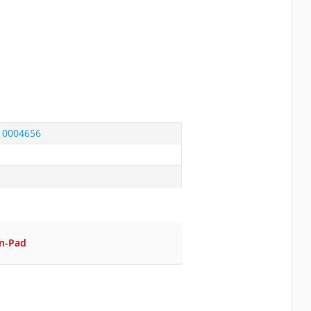
 10004656
n-Pad