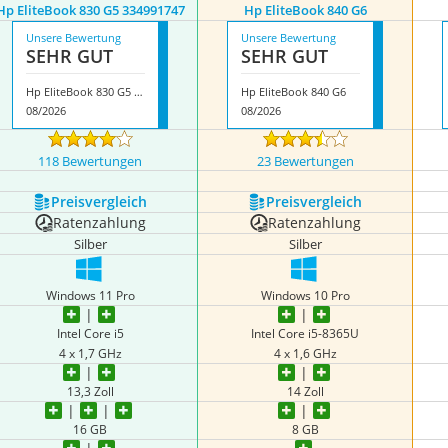
Hp EliteBook 830 G5 334991747
Hp EliteBook 840 G6
Unsere Bewertung
Unsere Bewertung
SEHR GUT
SEHR GUT
Hp EliteBook 830 G5 334991747
Hp EliteBook 840 G6
08/2026
08/2026
118 Bewertungen
23 Bewertungen
Preis­vergleich
Preis­vergleich
Ratenzahlung
Ratenzahlung
Silber
Silber
‎Windows 11 Pro
Windows 10 Pro
Intel Core i5
Intel Core i5-8365U
4 x 1,7 GHz
4 x 1,6 GHz
13,3 Zoll
14 Zoll
‎16 GB
8 GB