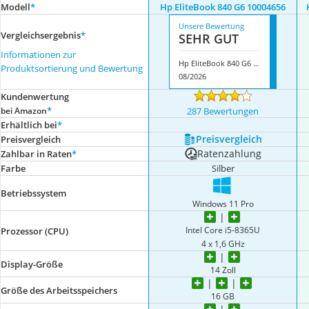
Modell
*
Hp EliteBook 840 G6 10004656
Unsere Bewertung
Vergleichsergebnis
*
SEHR GUT
Informationen zur
Hp EliteBook 840 G6 10004656
Produktsortierung und Bewertung
08/2026
Kundenwertung
*
bei Amazon
287 Bewertungen
Erhältlich bei
*
Preis­vergleich
Preis­vergleich
Ratenzahlung
Zahlbar in Raten
*
Farbe
Silber
Betriebssystem
‎Windows 11 Pro
Intel Core i5-8365U
Prozessor (CPU)
4 x 1,6 GHz
Display-Größe
14 Zoll
Größe des Arbeitsspeichers
16 GB