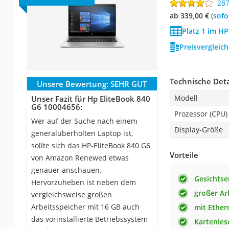
28
ab 339,00 €
(
Sof
Platz 1 im HP
Preisvergleic
Technische Deta
Unsere Bewertung:
SEHR GUT
Modell
Unser Fazit für Hp EliteBook 840
G6 10004656:
Prozessor (CPU)
Wer auf der Suche nach einem
Display-Größe
generalüberholten Laptop ist,
sollte sich das HP-EliteBook 840 G6
Vorteile
von Amazon Renewed etwas
genauer anschauen.
Gesichts
Hervorzuheben ist neben dem
großer Ar
vergleichsweise großen
Arbeitsspeicher mit 16 GB auch
mit Ether
das vorinstallierte Betriebssystem
Kartenles