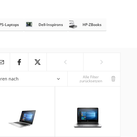
XPS-Laptops
Dell-Inspirons
HP-ZBooks
Alle Filter
eren nach
zurücksetzen