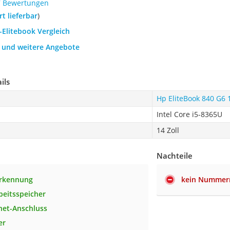
7 Bewertungen
ort lieferbar
)
-Elitebook Vergleich
h und weitere Angebote
ils
Hp EliteBook 840 G6
Intel Core i5-8365U
14 Zoll
Nachteile
erkennung
kein Nummer
beitsspeicher
net-Anschluss
er