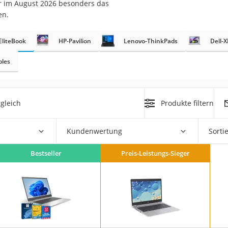
er im August 2026 besonders das
en.
EliteBook
HP-Pavilion
Lenovo-ThinkPads
Dell-
bles
on
gleich
Produkte filtern
Euro
chuko
Kundenwertung
Sorti
Bestseller
Preis-Leistungs-Sieger