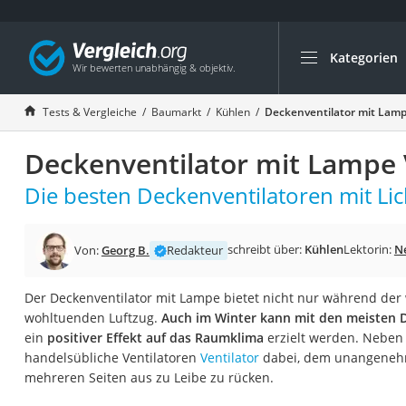
Kategorien
Die beliebtesten V
Baumarkt
Tests & Vergleiche
Baumarkt
Kühlen
Deckenventilator mit Lamp
Tresor feuerfest
Deckenventilator mit Lampe 
Makita-Akku-Rase
Kappsäge
Die besten Deckenventilatoren mit Lic
Smartes Türschlos
Akku-Rasentrimm
schreibt über:
Kühlen
Lektorin:
Ne
Von:
Georg B.
Redakteur
Feuchtigkeitsmess
Der Deckenventilator mit Lampe bietet nicht nur während d
Split-Klimaanlage 
wohltuenden Luftzug.
Auch im Winter kann mit den meisten 
Pelletofen
ein
positiver Effekt auf das Raumklima
erzielt werden. Neben
handelsübliche Ventilatoren
Ventilator
dabei, dem unangeneh
Bohrmaschine
mehreren Seiten aus zu Leibe zu rücken.
Tiefbrunnenpump