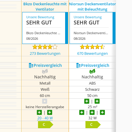
Bkzo Deckenleuchte mit
Niorsun Deckenventilator
Revney 
Ventilator
mit Beleuchtung
Unsere Bewertung
Unsere Bewertung
Unsere
SEHR GUT
SEHR GUT
SEH
Bkzo Deckenleuchte mit Ventilator
Niorsun Deckenventilator mit Beleuchtung
08/2026
08/2026
08/202
273 Bewertungen
670 Bewertungen
300
Preis­vergleich
Preis­vergleich
P
Nachhaltig
Nachhaltig
N
Metall
ABS
Weiß
Schwarz
60 cm
50 cm
keine Herstellerangabe
25 m²
20 - 40 W
32 W
C
C