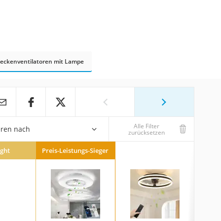
eckenventilatoren mit Lampe
Alle Filter
eren nach
zurücksetzen
ight
Preis-Leistungs-Sieger