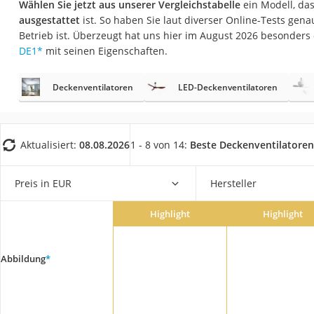
Wählen Sie jetzt aus unserer Vergleichstabelle
ein Modell, da
Fliesenschneider
ausgestattet
ist. So haben Sie laut diverser Online-Tests genau
Hochdruckreinige
Betrieb ist. Überzeugt hat uns hier im August 2026 besonders
DE1
*
mit seinen Eigenschaften.
Doppelschleifer
Überwachungska
Deckenventilatoren
LED-Deckenventilatoren
Benzinrasenmäher 
Akku-Laubsauger
Löschdecke
Aktualisiert:
08.08.2026
1 - 8 von 14:
Beste Deckenventilatore
Multimeter
Preis in EUR
Hersteller
Winterharte Palm
Gasdurchlauferhit
Highlight
Highlight
Service
Abbildung
*