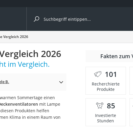
ergleiche nach Kategorie
e Vergleich 2026
Vergleich 2026
nmäher
Fakten zum 
ht im Vergleich.
s
101
er
le B.
Recherchierte
Produkte
gerät
er warmen Sommertage einen
2 Innengeräte
85
Deckenventilatoren
mit Lampe
 diesen Produkten helfen
Investierte
men Klima in einem Raum von
Stunden
e