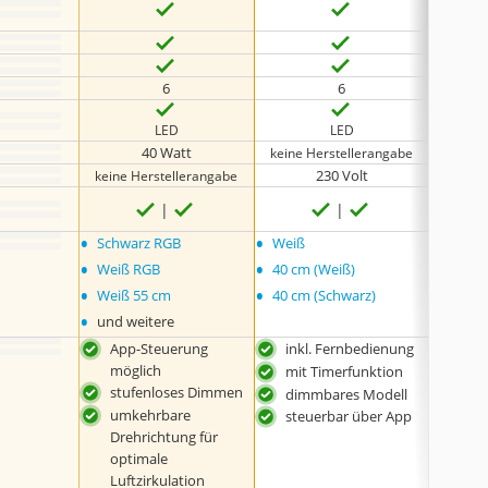
6
6
LED
LED
40 Watt
keine Herstellerangabe
230 Volt
keine Herstellerangabe
•
•
•
Schwarz RGB
Weiß
keine
•
•
Weiß RGB
40 cm (Weiß)
•
•
Weiß 55 cm
40 cm (Schwarz)
•
und weitere
App-Steuerung
inkl. Fernbedienung
soli
möglich
mit Timerfunktion
dim
stufenloses Dimmen
dimmbares Modell
ste
umkehrbare
steuerbar über App
Drehrichtung für
optimale
Luftzirkulation