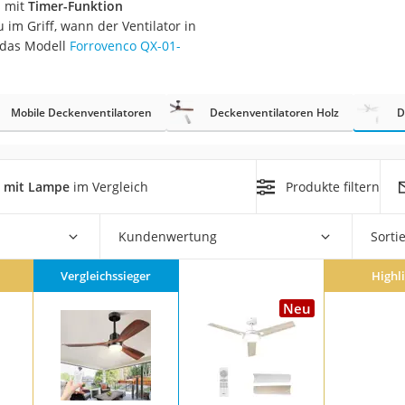
s mit
Timer-Funktion
 im Griff, wann der Ventilator in
r
 das Modell
Forrovenco ‎QX-01-
mera
Mobile Deckenventilatoren
Deckenventilatoren Holz
D
mit Elektrostart
n mit Lampe
im Vergleich
Produkte filtern
Kundenwertung
Sorti
en
zer
Vergleichssieger
Highl
Neu